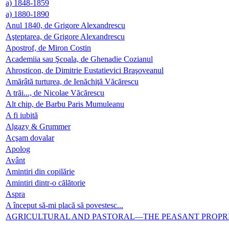
a) 1848-1859
a) 1880-1890
Anul 1840, de Grigore Alexandrescu
Aşteptarea, de Grigore Alexandrescu
Apostrof, de Miron Costin
Academiia sau Şcoala, de Ghenadie Cozianul
Ahrosticon, de Dimitrie Eustatievici Braşoveanul
Amărâtă turturea, de Ienăchiţă Văcărescu
A trăi..., de Nicolae Văcărescu
Alt chip, de Barbu Paris Mumuleanu
A fi iubită
Algazy & Grummer
Acşam dovalar
Apolog
Avânt
Amintiri din copilărie
Amintiri dintr-o călătorie
Aspra
A început să-mi placă să povestesc...
AGRICULTURAL AND PASTORAL—THE PEASANT PROPRI