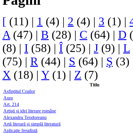
Pagini
[
(11)
|
1
(4)
|
2
(4)
|
3
(1)
|
A
(47)
|
B
(28)
|
C
(64)
|
D
(
(8)
|
I
(58)
|
Î
(25)
|
J
(9)
|
L
(75)
|
R
(44)
|
S
(64)
|
Ş
(3)
X
(18)
|
Y
(1)
|
Z
(7)
Titlu
Asfinţitul Crailor
Aura
Art. 214
Artişti şi idei literare române
Alexandru Teodoreanu
Artă literară şi simplă literatură
Aplicaţie freudistă