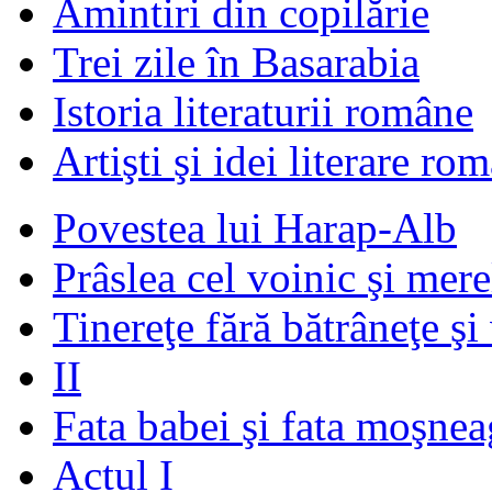
Amintiri din copilărie
Trei zile în Basarabia
Istoria literaturii române
Artişti şi idei literare ro
Povestea lui Harap-Alb
Prâslea cel voinic şi mere
Tinereţe fără bătrâneţe şi
II
Fata babei şi fata moşnea
Actul I