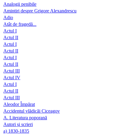
Analogii penibile
Amintiri despre Grigore Alexandrescu
Adio
Atât de fragedă...
Actul I
Actul II
Actul I
Actul II
Actul I
Actul II
Actul III
Actul IV
Actul I
Actul II
Actul III
Aleodor Împărat
Accidentul vlădicăi Ciceagov
A. Literatura poporană
Autori şi scrieri
a) 1830-1835