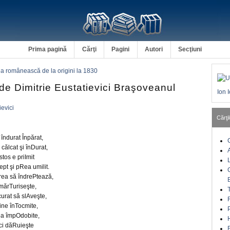
Prima pagină
Cărţi
Pagini
Autori
Secţiuni
a românească de la origini la 1830
de Dimitrie Eustatievici Braşoveanul
Ion 
ievici
Cărţil
 îndurat Înpărat,
călcat şi înDurat,
stos e priImit
ept şi pRea umilit.
rea să îndrePtează,
 mărTuriseşte,
curat să slAveşte,
bine înTocmite,
rea împOdobite,
eci dăRuieşte