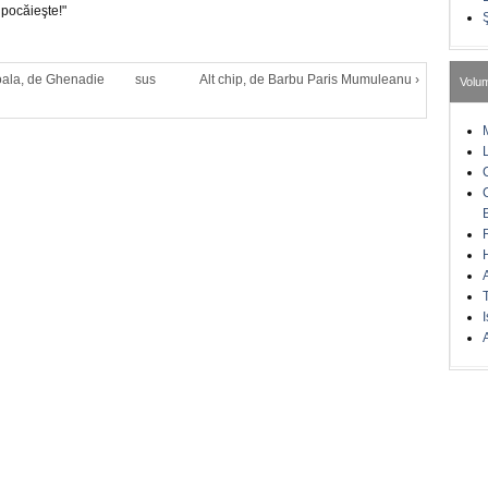
 pocăieşte!"
oala, de Ghenadie
sus
Alt chip, de Barbu Paris Mumuleanu ›
Volu
I
A