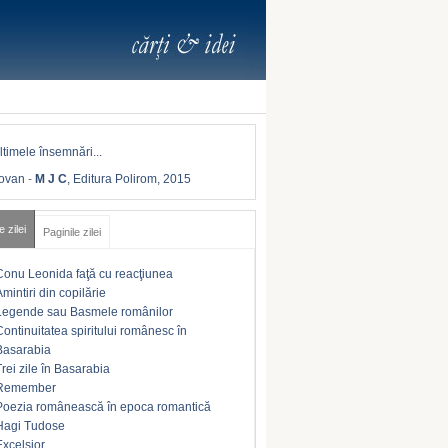
Iovan
-
M J C
, Editura Polirom, 2015
e zilei
Paginile zilei
Conu Leonida faţă cu reacţiunea
Amintiri din copilărie
Legende sau Basmele românilor
Continuitatea spiritului românesc în
Basarabia
Trei zile în Basarabia
Remember
Poezia românească în epoca romantică
Hagi Tudose
Excelsior