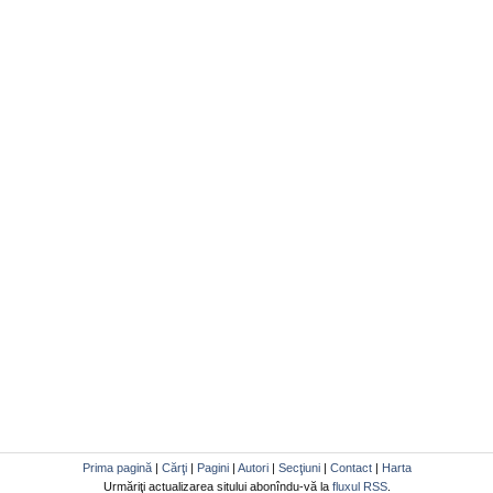
Prima pagină
|
Cărţi
|
Pagini
|
Autori
|
Secţiuni
|
Contact
|
Harta
Urmăriţi actualizarea sitului abonîndu-vă la
fluxul RSS
.