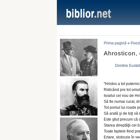
Prima pagină
»
Poezi
Ahrosticon, 
Dimitrie Eustat
"Hristos a tot puternic
Ridicând pre tot omul 
Israilul cel nou de Hri
Să fie numai curat, dr
Tot pomul lui roade p
Să arată şi de toţi să
Este ştiut precum că 
Starea direptăţii cei 
Toate faptele fiind p
Ertare, slobozie în v