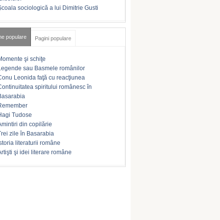
Şcoala sociologică a lui Dimitrie Gusti
me populare
Pagini populare
Momente şi schiţe
Legende sau Basmele românilor
Conu Leonida faţă cu reacţiunea
Continuitatea spiritului românesc în
Basarabia
Remember
Hagi Tudose
Amintiri din copilărie
Trei zile în Basarabia
storia literaturii române
rtişti şi idei literare române