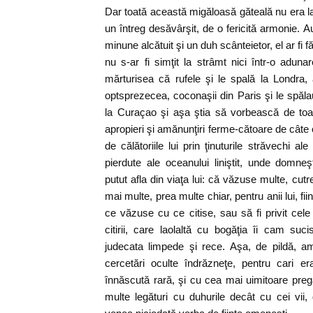
Dar toată această migăloasă găteală nu era l
un întreg desăvârşit, de o fericită armonie. 
minune alcătuit şi un duh scânteietor, el ar fi f
nu s-ar fi simţit la strâmt nici într-o aduna
mărturisea că rufele şi le spală la Londra,
optsprezecea, coconaşii din Paris şi le spăla
la Curaçao şi aşa ştia să vorbească de toa
apropieri şi amănunţiri ferme-cătoare de câte
de călătoriile lui prin ţinuturile străvechi al
pierdute ale oceanului liniştit, unde domn
putut afla din viaţa lui: că văzuse multe, cutre
mai multe, prea multe chiar, pentru anii lui, fi
ce văzuse cu ce citise, sau să fi privit cele
citirii, care laolaltă cu bogăţia îi cam suc
judecata limpede şi rece. Aşa, de pildă, a
cercetări oculte îndrăzneţe, pentru cari er
înnăscută rară, şi cu cea mai uimitoare pregă
multe legături cu duhurile decât cu cei vii,