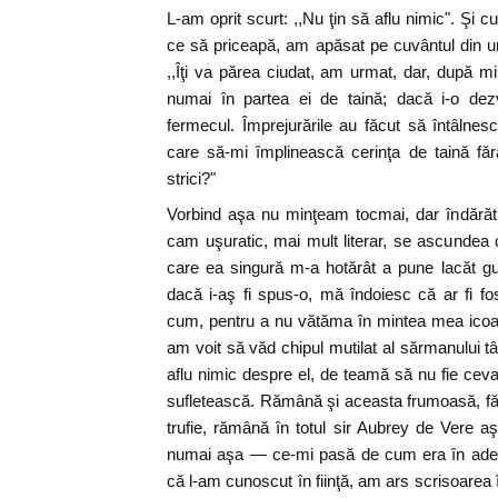
L-am oprit scurt: ,,Nu ţin să aflu nimic". Şi c
ce să priceapă, am apăsat pe cuvântul din ur
,,Îţi va părea ciudat, am urmat, dar, după min
numai în partea ei de taină; dacă i-o dezv
fermecul. Împrejurările au făcut să întâlne
care să-mi împlinească cerinţa de taină făr
strici?"
Vorbind aşa nu minţeam tocmai, dar îndărătul 
cam uşuratic, mai mult literar, se ascundea c
care ea singură m-a hotărât a pune lacăt gu
dacă i-aş fi spus-o, mă îndoiesc că ar fi f
cum, pentru a nu vătăma în mintea mea icoana
am voit să văd chipul mutilat al sărmanului tâ
aflu nimic despre el, de teamă să nu fie ceva
sufletească. Rămână şi aceasta frumoasă, făr
trufie, rămână în totul sir Aubrey de Vere 
numai aşa — ce-mi pasă de cum era în adev
că l-am cunoscut în fiinţă, am ars scrisoarea