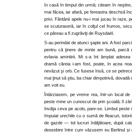
în casă în timpul din urmă; citeam în neştir
mai făcea, iar afară, pe fereastra deschsă î
privi. Fântânii apele nu-i mai jucau în raze, pe
se scuturaseră, iar în colţul cel frumos, sec
ce păreau a fi zugrăviţi de Ruysdaël.
S-au perindat de atunci şapte ani. A fost parcă 
pentru că ţinere de minte am bună, parcă n
evlavia amintirii. Mi s-a înt âmplat ades
dramă căreia i-am fost, poate, în acea noapt
nevăzut şi orb. Ce fusese însă, ce se petre
mai ţinut să ştiu, ba chiar dimpotrivă, dovadă 
am voit eu.
Întârziasem, pe vreme rea, într-un local d
peste mine un cunoscut de prin şcoală; îl zări
învăţa ceva pe acolo, pare-se. Limbut peste mă
împuiat urechile cu o sumă de fleacuri, istorii
de gazde — tot lucruri înălţătoare, după ca
deosebire între cum văzusem eu Berlinul şi