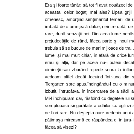
Era şi foarte tânăr; să tot fi avut douăzeci d
aceasta, celor bogaţi mai ales? Lipsa grijii
omenesc, amorţind simţimântul temerii de r
îmbată de o ameţeală dulce, neîntreruptă, c
rare, după senzaţii noi. Din acea lume nepă
prejudecăţile de rând, făcea parte şi noul m
trebuia să se bucure de mari mijloace de trai. 
lume, şi mai mult chiar, în afară de orice lu
erau şi alţii, dar pe aceia nu-i puteai decât
dimineţii sau zburând repede seara la înflorit
vedeam altfel decât locuind într-una din 
Tiergarten spre apus,încingându-l cu o minu
izbutit, întrucâtva, în încercarea de a sădi i
Mi-l închipuiam dar, răsfoind cu degetele lui su
somptuoasa singurătate a odăilor cu oglinzi 
de flori rare. Nu deştepta oare vedenia unu
pătimaşa mireasmă ce răspândea el în juru-i,
făcea să visezi?