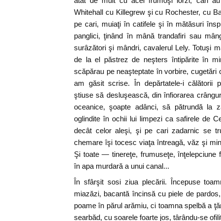
atât de mult cu acei frumoşi lorzi, cari a
Whitehall cu Killegrew şi cu Rochester, cu Ba
pe cari, muiaţi în catifele şi în mătăsuri îns
panglici, ţinând în mână trandafiri sau mângâ
surâzători şi mândri, cavalerul Lely. Totuşi m
de la el păstrez de neşters întipărite în mi
scăpărau pe neaşteptate în vorbire, cugetări c
am găsit scrise. În depărtatele-i călătorii p
ştiuse să desluşească, din înfiorarea crângurilo
oceanice, şoapte adânci, să pătrundă la ză
oglindite în ochii lui limpezi ca safirele de
decât celor aleşi, şi pe cari zadarnic se t
chemare îşi tocesc viaţa întreagă, văz şi min
Şi toate — tinereţe, frumuseţe, înţelepciun
în apa murdară a unui canal...
În sfârşit sosi ziua plecării. Începuse t
miazăzi, bacantă încinsă cu piele de pardos, 
poame în părul arămiu, ci toamna spelbă a ţăr
searbăd, cu soarele foarte jos, târându-se ofi