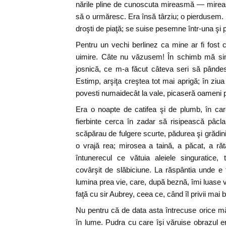
nările pline de cunoscuta mireasmă — mire
să o urmăresc. Era însă târziu; o pierdusem. 
droşti de piaţă; se suise pesemne într-una şi p
Pentru un vechi berlinez ca mine ar fi fost
uimire. Câte nu văzusem! În schimb mă sim
josnică, ce m-a făcut câteva seri să pânde
Estimp, arşiţa creştea tot mai aprigă; în ziu
povesti numaidecât la vale, picaseră oameni
Era o noapte de catifea şi de plumb, în ca
fierbinte cerca în zadar să risipească pâcl
scăpărau de fulgere scurte, pădurea şi grădin
o vrajă rea; mirosea a taină, a păcat, a răt
întunerecul ce vătuia aleiele singuratice
covârşit de slăbiciune. La răspântia unde e f
lumina prea vie, care, după beznă, îmi luase 
faţă cu sir Aubrey, ceea ce, când îl privii mai
Nu pentru că de data asta întrecuse orice m
în lume. Pudra cu care îşi văruise obrazul era