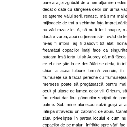
pare a aţipi zgribulit de o nemulţumire nedesl
decât o dată cu stingerea celor din urmă vă
se aşterne vălul serii, renasc, mă simt mai e
mijloacele de trai a schimba faţa împrejurărilor
nu văd raza zilei. A, să nu fi fost noapte, n-
dacă e vorba, apoi nu ţineam să-l revăd de fe
m-aş fi întors, aş fi zăbovit tot atât, hoi
freamătul copacilor înalţi face ca singură
puteam însă ierta lui sir Aubrey că mă făcea 
ce el cine ştie la ce desfătări se deda, în în
chiar la acea tulbure lumină verzuie, în 
frumuseţe să fi făcut pereche cu frumuseţea
mersese poate să pregătească pentru mai t
ocult şi uitase de lumea celor vii. Oricum,
Îmi reluai dar firul gândurilor sprijinit de p
palme. Sub mine alunecau solzii graşi ai a
înfiripa străveziu un zăbranic de aburi. Cana
ziua, priveliştea în partea locului e cum n
copacilor de pe maluri, înfrăţite spre vârf, fac