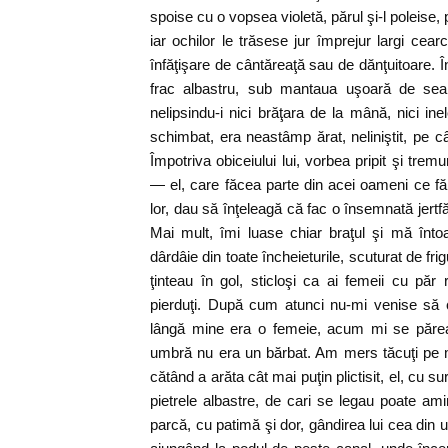
spoise cu o vopsea violetă, părul şi-l poleise,
iar ochilor le trăsese jur împrejur largi cea
înfăţişare de cântăreaţă sau de dănţuitoare. Î
frac albastru, sub mantaua uşoară de sear
nelipsindu-i nici brăţara de la mână, nici in
schimbat, era neastâmp ărat, neliniştit, pe c
Împotriva obiceiului lui, vorbea pripit şi tr
— el, care făcea parte din acei oameni ce făr
lor, dau să înţeleagă că fac o însemnată jert
Mai mult, îmi luase chiar braţul şi mă înt
dârdâie din toate încheieturile, scuturat de fri
ţinteau în gol, sticloşi ca ai femeii cu păr 
pierduţi. După cum atunci nu-mi venise să 
lângă mine era o femeie, acum mi se părea
umbră nu era un bărbat. Am mers tăcuţi pe 
cătând a arăta cât mai puţin plictisit, el, cu s
pietrele albastre, de cari se legau poate amin
parcă, cu patimă şi dor, gândirea lui cea di