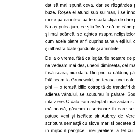
dat să mai spună ceva, dar se răzgândea p
buze. Roşea el atunci sub suliman, i se înn
mi se părea într-o foarte scurtă clipă de dare
Nu aş putea jura, ce ştiu însă e că pe când p
şi mai adâncă, se aţintea asupra nelipsitelor
cum acele pietre ar fi cuprins taina vieţii lui,
şi albastră toate gândurile şi amintirile.
De la o vreme, fără ca legăturile noastre de 
ne vedeam mai des, uneori dimineaţa, cel mai
însă seara, niciodată. Din pricina căldurii, 
întâlneam la Grunewald, pe terasa unei cafe
pini — o terasă idilic cotropită de trandafiri d
adierea vântului, se scuturau în pahare. So
întârziere. O dată l-am aşteptat însă zadarnic
mă acasă, găseam o scrisoare în care se r
putuse veni şi iscălea: sir Aubrey de Ver
scriptura semeaţă cu slove mari şi pecetea de
în mijlocul panglicei unei jaretiere la fel 