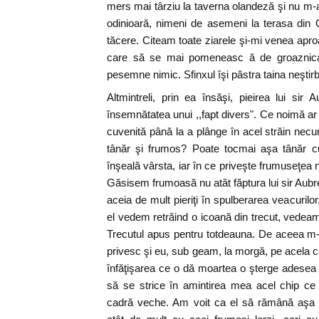
mers mai târziu la taverna olandeză şi nu m-a
odinioară, nimeni de asemeni la terasa din 
tăcere. Citeam toate ziarele şi-mi venea apro
care să se mai pomeneasc ă de groaznica
pesemne nimic. Sfinxul îşi păstra taina neştirb
Altmintreli, prin ea însăşi, pieirea lui sir
însemnătatea unui ,,fapt divers". Ce noimă ar
cuvenită până la a plânge în acel străin ne
tânăr şi frumos? Poate tocmai aşa tânăr cu
înşeală vârsta, iar în ce priveşte frumuseţea
Găsisem frumoasă nu atât făptura lui sir Aubr
aceia de mult pieriţi în spulberarea veacurilo
el vedem retrăind o icoană din trecut, vedeam
Trecutul apus pentru totdeauna. De aceea m-
privesc şi eu, sub geam, la morgă, pe acela
înfăţişarea ce o dă moartea o şterge adesea p
să se strice în amintirea mea acel chip ce p
cadră veche. Am voit ca el să rămână aş