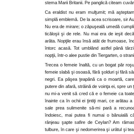
stema Marii Britanii. Pe panglică citeam cuvâ
Ca eraldist nu eram mulţumit; mă aşteptam
simplă emblemă. De la acea scrisoare, sir A
Nu era de mirare; o zăpuşeală umedă cumplit
ticăloşii şi de rele. Nu mai era de ieşit de
arăta. Nopţile erau însă atât de frumoase, 
întorc acasă. Tot umblând astfel până târz
nopţii, într-o alee pustie din Tiergarten, o strani
Trecea o femeie înaltă, cu un bogat păr roş
femeie slabă şi osoasă, fără şolduri şi fără sân
negri. Ea păşea ţeapănă ca o moartă, care
putere din afară, străină de voinţa ei, spre un 
nu mi-a venit să cred că e o femeie ca toate 
înainte ca în ochii ei ţintiţi mari, ce arătau a p
sale prea sulimenite să-mi pară a recunoa
îndoiesc, mai putea fi numai o bănuială c
rânjeau şapte safire de Ceylan? Am rămas 
tulbure, în care şi nedomerirea şi urâtul şi te