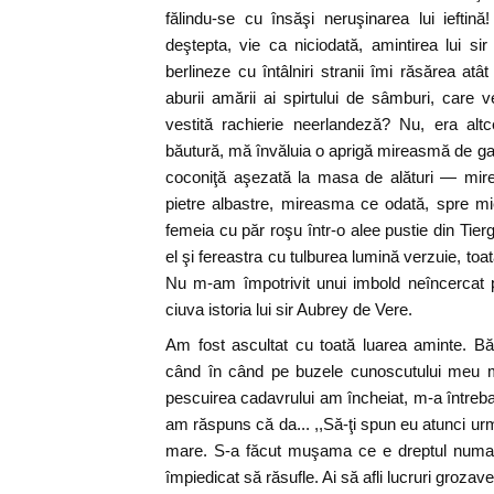
fălindu-se cu însăşi neruşinarea lui iefti
deştepta, vie ca niciodată, amintirea lui si
berlineze cu întâlniri stranii îmi răsărea atâ
aburii amării ai spirtului de sâmburi, care
vestită rachierie neerlandeză? Nu, era alt
băutură, mă învăluia o aprigă mireasmă de ga
coconiţă aşezată la masa de alături — mir
pietre albastre, mireasma ce odată, spre mi
femeia cu păr roşu într-o alee pustie din Tierg
el şi fereastra cu tulburea lumină verzuie, toat
Nu m-am împotrivit unui imbold neîncercat 
ciuva istoria lui sir Aubrey de Vere.
Am fost ascultat cu toată luarea aminte.
când în când pe buzele cunoscutului meu 
pescuirea cadavrului am încheiat, m-a întreba
am răspuns că da... ,,Să-ţi spun eu atunci urm
mare. S-a făcut muşama ce e dreptul numaid
împiedicat să răsufle. Ai să afli lucruri grozave