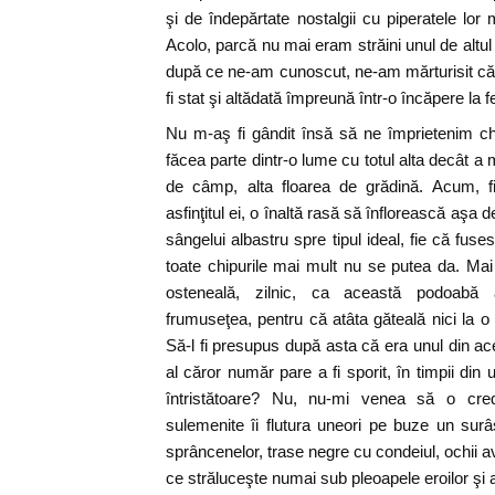
şi de îndepărtate nostalgii cu piperatele lor
Acolo, parcă nu mai eram străini unul de altul
după ce ne-am cunoscut, ne-am mărturisit că, 
fi stat şi altădată împreună într-o încăpere la fe
Nu m-aş fi gândit însă să ne împrietenim chia
făcea parte dintr-o lume cu totul alta decât a
de câmp, alta floarea de grădină. Acum, fi
asfinţitul ei, o înaltă rasă să înflorească aşa d
sângelui albastru spre tipul ideal, fie că fus
toate chipurile mai mult nu se putea da. Mai
osteneală, zilnic, ca această podoabă 
frumuseţea, pentru că atâta găteală nici la o
Să-l fi presupus după asta că era unul din ace
al căror număr pare a fi sporit, în timpii din
întristătoare? Nu, nu-mi venea să o cre
sulemenite îi flutura uneori pe buze un surâs
sprâncenelor, trase negre cu condeiul, ochii
ce străluceşte numai sub pleoapele eroilor şi al