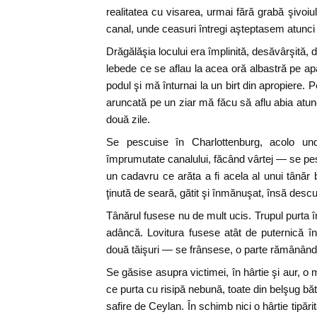
realitatea cu visarea, urmai fără grabă şivoiu
canal, unde ceasuri întregi aşteptasem atunci 
Drăgălăşia locului era împlinită, desăvârşită,
lebede ce se aflau la acea oră albastră pe ap
podul şi mă înturnai la un birt din apropiere.
aruncată pe un ziar mă făcu să aflu abia atunc
două zile.
Se pescuise în Charlottenburg, acolo un
împrumutate canalului, făcând vârtej — se pes
un cadavru ce arăta a fi acela al unui tânăr 
ţinută de seară, gătit şi înmănuşat, însă descul
Tânărul fusese nu de mult ucis. Trupul purta î
adâncă. Lovitura fusese atât de puternică 
două tăişuri — se frânsese, o parte rămânând
Se găsise asupra victimei, în hârtie şi aur, o
ce purta cu risipă nebună, toate din belşug bă
safire de Ceylan. În schimb nici o hârtie tipăr