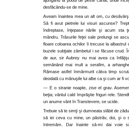
ajungând la podul de peste canal, unde începe
desfăcându-se de mine.
Aveam înaintea mea un alt om, cu desăvârşir
Să fi avut pietrele lui visuri ascunse? Tre
îndreptase, înţepase nările şi acum sta ţ
mândru. Trăsurile feţei sale prelungi se ascu
floare coloarea ochilor îi trecuse la albastrul c
buzele subţiate zâmbetul i se făcuse crud. În
de aur, sir Aubrey nu mai avea ca înfăţişa
semănând mai mult a serafim, a arhanghe
Rămase astfel înmărmurit câtva timp scrutân
deodată cu mănuşile lui albe ca şi cum ar fi v
— E o stranie noapte, zise el grav. Aseme
beţia; vântul cald împrăştie friguri rele. Ste
un anume vânt în Transtevere, se ucide.
Trebuie să te simţi şi dumneata slăbit de zădu
să iei ceva cu mine, un păstrăv, doi, şi o 
întremăm. Dar înainte să-mi dai voie să