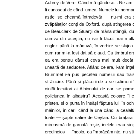
Aubrey de Vere. Când mă gândesc... Ne-am vo
fi cunoscut de când lumea. Numele lui norma
astfel se cheamă întradevăr — nu-mi era s
zvăpăiaţilor conţi de Oxford, după stingerea că
de Beauclerk de Stuarţii de mâna stângă, duc
cumva din aceştia, nu i-ar fi făcut mai multă
englez până la măduvă, în vorbire se slujea
cum rar mi-a fost dat să o aud. Cu timbrul gra
ea era pentru dânsul ceva mai mult decât 
unealtă de seducere. Aflând ce era, l-am înţel
Brummel i-a pus pecetea numelui său trăia
strălucire. Până şi plăcerii de a se sulimeni 
dintâi locuitori ai Albionului de cari se pom
goliciunea în albastru? Această coloare îi
prieten, el o purta în însăşi făptura lui, în och
mâinilor, în cari, când la una când la cealal
toate — şapte safire de Ceylan. Cu brăţara 
mireasmă de garoafă roşie, inelele erau sin
credincios — încolo, ca îmbrăcăminte, nu ştiu 