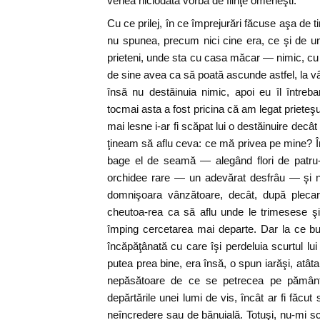
venea niciodată vorba de fiinţe omeneşti.
Cu ce prilej, în ce împrejurări făcuse aşa de t
nu spunea, precum nici cine era, ce şi de u
prieteni, unde sta cu casa măcar — nimic, cu
de sine avea ca să poată ascunde astfel, la vâ
însă nu destăinuia nimic, apoi eu îl între
tocmai asta a fost pricina că am legat prieteşug
mai lesne i-ar fi scăpat lui o destăinuire decât 
ţineam să aflu ceva: ce mă privea pe mine? 
bage el de seamă — alegând flori de patru-
orchidee rare — un adevărat desfrâu — şi 
domnişoara vânzătoare, decât, după plecare
cheutoa-rea ca să aflu unde le trimesese şi
împing cercetarea mai departe. Dar la ce bu
încăpăţânată cu care îşi perdeluia scurtul lui 
putea prea bine, era însă, o spun iarăşi, atâta 
nepăsătoare de ce se petrecea pe pământ,
depărtările unei lumi de vis, încât ar fi făcu
neîncredere sau de bănuială. Totuşi, nu-mi sc