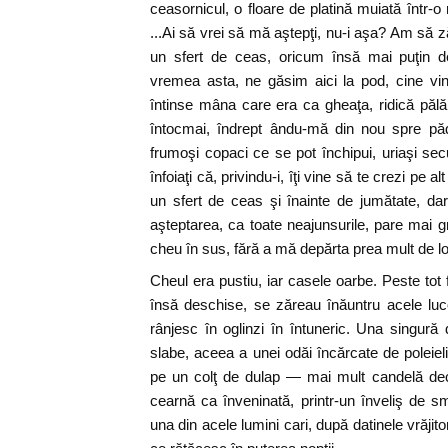
ceasornicul, o floare de platină muiată într-o
...Ai să vrei să mă aştepţi, nu-i aşa? Am să 
un sfert de ceas, oricum însă mai puţin d
vremea asta, ne găsim aici la pod, cine vine
întinse mâna care era ca gheaţa, ridică pălăr
întocmai, îndrept ându-mă din nou spre păd
frumoşi copaci ce se pot închipui, uriaşi secul
înfoiaţi că, privindu-i, îţi vine să te crezi pe
un sfert de ceas şi înainte de jumătate, da
aşteptarea, ca toate neajunsurile, pare mai g
cheu în sus, fără a mă depărta prea mult de loc
Cheul era pustiu, iar casele oarbe. Peste tot 
însă deschise, se zăreau înăuntru acele luc
rânjesc în oglinzi în întuneric. Una singur
slabe, aceea a unei odăi încărcate de polei
pe un colţ de dulap — mai mult candelă de
cearnă ca înveninată, printr-un înveliş de sm
una din acele lumini cari, după datinele vrăjitor