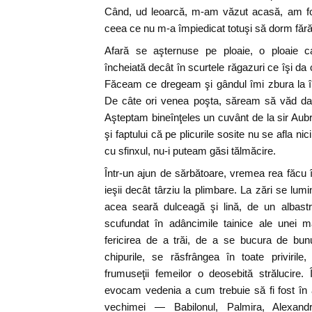
Când, ud leoarcă, m-am văzut acasă, am fo
ceea ce nu m-a împiedicat totuşi să dorm fără
Afară se aşternuse pe ploaie, o ploaie 
încheiată decât în scurtele răgazuri ce îşi d
Făceam ce dregeam şi gândul îmi zbura la în
De câte ori venea poşta, săream să văd da
Aşteptam bineînţeles un cuvânt de la sir Au
şi faptului că pe plicurile sosite nu se afla ni
cu sfinxul, nu-i puteam găsi tălmăcire.
Într-un ajun de sărbătoare, vremea rea făcu î
ieşii decât târziu la plimbare. La zări se lum
acea seară dulceagă şi lină, de un albastr
scufundat în adâncimile tainice ale unei m
fericirea de a trăi, de a se bucura de bunu
chipurile, se răsfrângea în toate privirile
frumuseţii femeilor o deosebită strălucire.
evocam vedenia a cum trebuie să fi fost în 
vechimei — Babilonul, Palmira, Alexandr