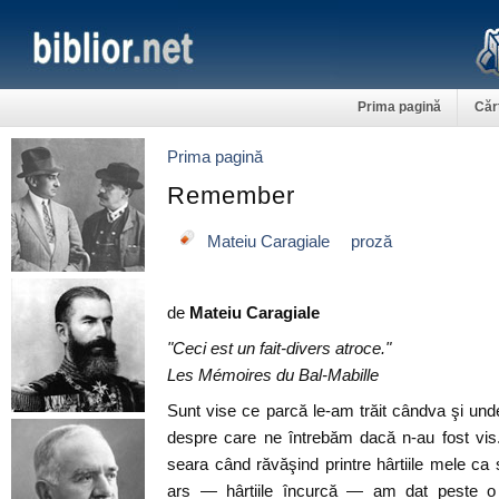
Prima pagină
Căr
Prima pagină
Remember
Mateiu Caragiale
proză
de
Mateiu Caragiale
"Ceci est un fait-divers atroce."
Les Mémoires du Bal-Mabille
Sunt vise ce parcă le-am trăit cândva şi unde
despre care ne întrebăm dacă n-au fost vi
seara când răvăşind printre hârtiile mele c
ars — hârtiile încurcă — am dat peste o 