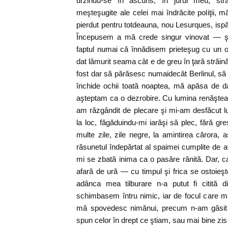
urzindu-se în ascuns, în jurul meu, str
meşteşugite ale celei mai îndrăcite poliţii, 
pierdut pentru totdeauna, nou Lesurques, ispăş
Începusem a mă crede singur vinovat — şi
faptul numai că înnădisem prieteşug cu un 
dat lămurit seama cât e de greu în ţară străină,
fost dar să părăsesc numaidecât Berlinul, să 
închide ochii toată noaptea, mă apăsa de data
aşteptam ca o dezrobire. Cu lumina renăştea 
am răzgândit de plecare şi mi-am desfăcut lu
la loc, făgăduindu-mi iarăşi să plec, fără gr
multe zile, zile negre, la amintirea cărora, as
răsunetul îndepărtat al spaimei cumplite de a
mi se zbată inima ca o pasăre rănită. Dar, 
afară de ură — cu timpul şi frica se ostoieşt
adânca mea tilburare n-a putut fi citită d
schimbasem întru nimic, iar de focul care m
mă spovedesc nimănui, precum n-am găsit 
spun celor în drept ce ştiam, sau mai bine zi