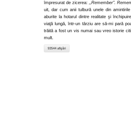
împresurat de zicerea:
,,Remember". Remem
uit, dar cum anii tulbură unele din amintiril
aburite la hotarul dintre realitate şi închip
viaţă lungă, într-un târziu are să-mi pară p
trăită a fost un vis numai sau vreo istorie ci
mult.
93544 afişări