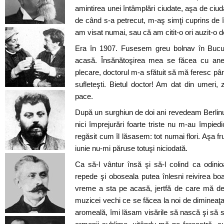
amintirea unei întâmplări ciudate, aşa de ciud
de când s-a petrecut, m-aş simţi cuprins de î
am visat numai, sau că am citit-o ori auzit-o d
Era în 1907. Fusesem greu bolnav în Bucur
acasă. Însănătoşirea mea se făcea cu anevo
plecare, doctorul m-a sfătuit să mă feresc pâ
sufleteşti. Bietul doctor! Am dat din umeri
pace.
După un surghiun de doi ani revedeam Berlinu
nici împrejurări foarte triste nu m-au împied
regăsit cum îl lăsasem: tot numai flori. Aşa f
iunie nu-mi păruse totuşi niciodată.
Ca să-l vântur însă şi să-l colind ca odi
repede şi oboseala putea înlesni reivirea b
vreme a sta pe acasă, jertfă de care mă de
muzicei vechi ce se făcea la noi de dimineaţ
aromeală, îmi lăsam visările să nască şi să s