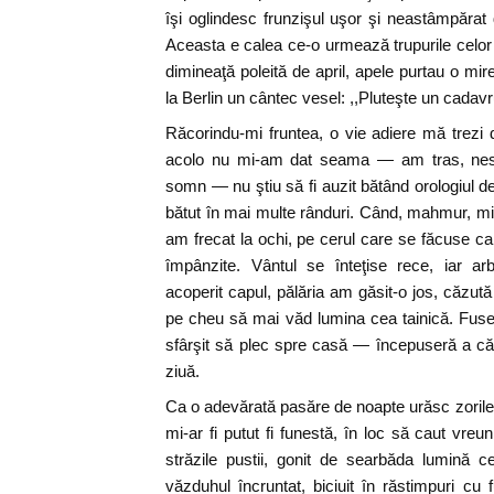
îşi oglindesc frunzişul uşor şi neastâmpărat
Aceasta e calea ce-o urmează trupurile celor î
dimineaţă poleită de april, apele purtau o mir
la Berlin un cântec vesel: ,,Pluteşte un cada
Răcorindu-mi fruntea, o vie adiere mă trezi d
acolo nu mi-am dat seama — am tras, nesu
somn — nu ştiu să fi auzit bătând orologiul de
bătut în mai multe rânduri. Când, mahmur, mi-
am frecat la ochi, pe cerul care se făcuse 
împânzite. Vântul se înteţise rece, iar a
acoperit capul, pălăria am găsit-o jos, căzut
pe cheu să mai văd lumina cea tainică. Fuse
sfârşit să plec spre casă — începuseră a că
ziuă.
Ca o adevărată pasăre de noapte urăsc zorile
mi-ar fi putut fi funestă, în loc să caut vreu
străzile pustii, gonit de searbăda lumină 
văzduhul încruntat, biciuit în răstimpuri cu