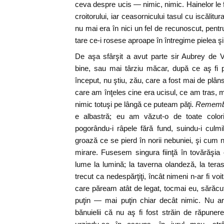
ceva despre ucis — nimic, nimic. Hainelor l
croitorului, iar ceasornicului tasul cu iscălitu
nu mai era în nici un fel de recunoscut, pentr
tare ce-i rosese aproape în întregime pielea ş
De aşa sfârşit a avut parte sir Aubrey de 
bine, sau mai târziu măcar, după ce aş fi pl
început, nu ştiu, zău, care a fost mai de plâns.
care am înţeles cine era ucisul, ce am tras, 
nimic totuşi pe lângă ce puteam păţi.
Rememb
e albastră; eu am văzut-o de toate coloril
pogorându-i râpele fără fund, suindu-i culmi
groază ce se pierd în norii nebuniei, şi cum 
mirare. Fusesem singura fiinţă în tovărăşia
lume la lumină; la taverna olandeză, la tera
trecut ca nedespărţiţi, încât nimeni n-ar fi v
care păream atât de legat, tocmai eu, sărăcu
puţin — mai puţin chiar decât nimic. Nu ar
bănuielii că nu aş fi fost străin de răpun