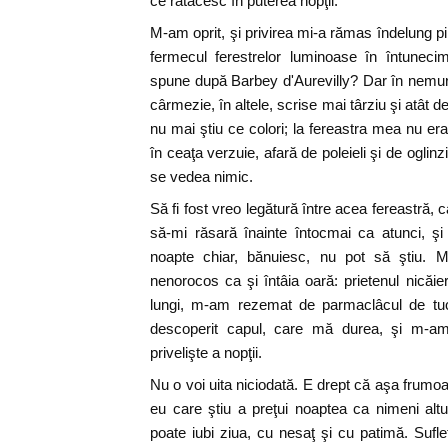
ce rătăcesc în puterea nopţii.
M-am oprit, şi privirea mi-a rămas îndelung pi
fermecul ferestrelor luminoase în întuneci
spune după Barbey d'Aurevilly? Dar în nemur
cârmezie, în altele, scrise mai târziu şi atât d
nu mai ştiu ce colori; la fereastra mea nu era
în ceaţa verzuie, afară de poleieli şi de oglinz
se vedea nimic.
Să fi fost vreo legătură între acea fereastră, 
să-mi răsară înainte întocmai ca atunci, ş
noapte chiar, bănuiesc, nu pot să ştiu. 
nenorocos ca şi întâia oară: prietenul nicăie
lungi, m-am rezemat de parmaclâcul de tuc
descoperit capul, care mă durea, şi m-am
privelişte a nopţii.
Nu o voi uita niciodată. E drept că aşa frumoa
eu care ştiu a preţui noaptea ca nimeni alt
poate iubi ziua, cu nesaţ şi cu patimă. Sufle