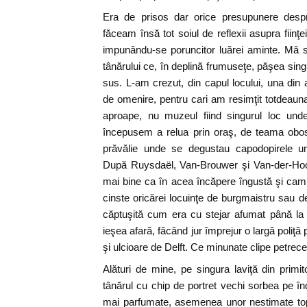
Era de prisos dar orice presupunere despre
făceam însă tot soiul de reflexii asupra fiinţei
impunându-se poruncitor luărei aminte. Mă sub
tânărului ce, în deplină frumuseţe, păşea sing
sus. L-am crezut, din capul locului, una din a
de omenire, pentru cari am resimţit totdeauna
aproape, nu muzeul fiind singurul loc unde
începusem a relua prin oraş, de teama obose
prăvălie unde se degustau capodopirele une
După Ruysdaël, Van-Brouwer şi Van-der-Hoo
mai bine ca în acea încăpere îngustă şi cam 
cinste oricărei locuinţe de burgmaistru sau d
căptuşită cum era cu stejar afumat până la 
ieşea afară, făcând jur împrejur o largă poliţă
şi ulcioare de Delft. Ce minunate clipe petrec
Alături de mine, pe singura laviţă din primi
tânărul cu chip de portret vechi sorbea pe înd
mai parfumate, asemenea unor nestimate topi