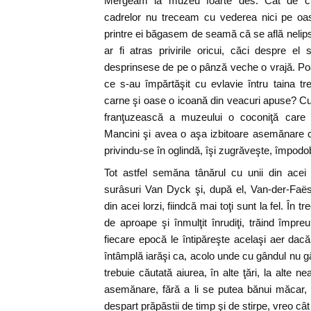
Mergeam la muzeu foarte des. Cât de cu
cadrelor nu treceam cu vederea nici pe oasp
printre ei băgasem de seamă că se află nelipsi
ar fi atras privirile oricui, căci despre el 
desprinsese de pe o pânză veche o vrajă. Poat
ce s-au împărtăşit cu evlavie întru taina tr
carne şi oase o icoană din veacuri apuse? Cu
franţuzească a muzeului o coconiţă care
Mancini şi avea o aşa izbitoare asemănare cu
privindu-se în oglindă, îşi zugrăveşte, împodobi
Tot astfel semăna tânărul cu unii din acei lo
surâsuri Van Dyck şi, după el, Van-der-Faës l
din acei lorzi, fiindcă mai toţi sunt la fel. În t
de aproape şi înmulţit înrudiţi, trăind împreu
fiecare epocă le întipăreşte acelaşi aer dacă
întâmplă iarăşi ca, acolo unde cu gândul nu gâ
trebuie căutată aiurea, în alte ţări, la alte n
asemănare, fără a li se putea bănui măcar, î
despart prăpăstii de timp şi de stirpe, vreo cât