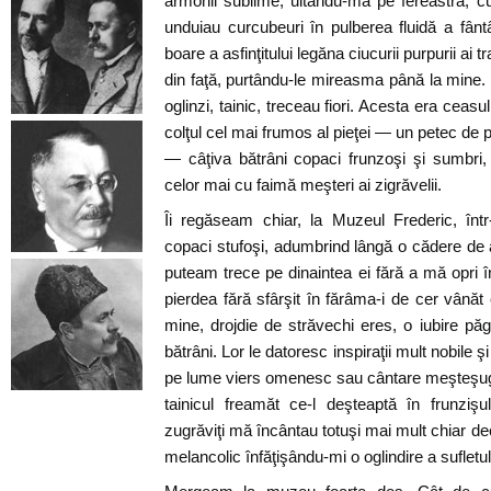
armonii sublime, uitându-mă pe fereastră, c
unduiau curcubeuri în pulberea fluidă a fântâ
boare a asfinţitului legăna ciucurii purpurii ai t
din faţă, purtându-le mireasma până la mine. 
oglinzi, tainic, treceau fiori. Acesta era cea
colţul cel mai frumos al pieţei — un petec de 
— câţiva bătrâni copaci frunzoşi şi sumbri,
celor mai cu faimă meşteri ai zigrăvelii.
Îi regăseam chiar, la Muzeul Frederic, înt
copaci stufoşi, adumbrind lângă o cădere de 
puteam trece pe dinaintea ei fără a mă opri î
pierdea fără sfârşit în fărâma-i de cer vână
mine, drojdie de străvechi eres, o iubire pă
bătrâni. Lor le datoresc inspiraţii mult nobile ş
pe lume viers omenesc sau cântare meşteşug
tainicul freamăt ce-l deşteaptă în frunzişul
zugrăviţi mă încântau totuşi mai mult chiar de
melancolic înfăţişându-mi o oglindire a sufletu