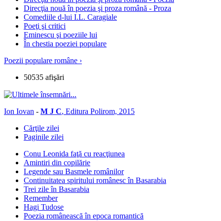
Direcţia nouă în poezia şi proza română - Proza
Comediile d-lui I.L. Caragiale
Poeţi şi critici
Eminescu şi poeziile lui
În chestia poeziei populare
Poezii populare române ›
50535 afişări
Ion Iovan
-
M J C
, Editura Polirom, 2015
Cărţile zilei
Paginile zilei
Conu Leonida faţă cu reacţiunea
Amintiri din copilărie
Legende sau Basmele românilor
Continuitatea spiritului românesc în Basarabia
Trei zile în Basarabia
Remember
Hagi Tudose
Poezia românească în epoca romantică