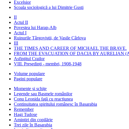
Excelsior
Şcoala sociologică a lui Dimitrie Gusti
II
Actul II
Povestea lui Harap-Alb
Actul I
Ruinurile Târgoviştii, de Vasile Cârlova
III
THE TIMES AND CAREER OF MICHAEL THE BRAVE.
FROM THE EVACUATION OF DACIA BY AURELIAN (A
Asfinţitul Crailor
VIII. Preşedinţi - membri, 1908-1948
Volume populare
Pagini populare
Momente şi schiţe
Legende sau Basmele românilor
Conu Leonida faţă cu reacţiunea
Continuitatea spiritului românesc în Basarabia
Remember
Hagi Tudose
Amintiri din copilărie
Trei zile în Basarabia