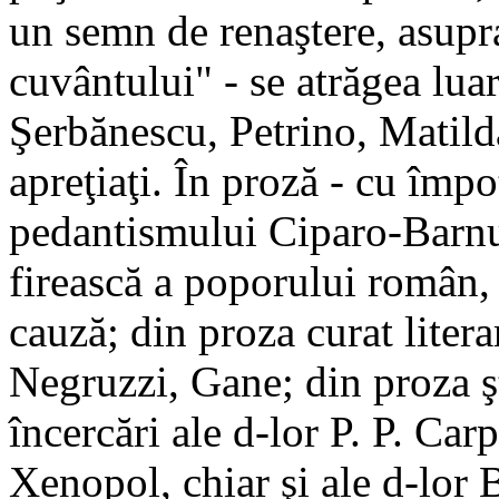
un semn de renaştere, asupr
cuvântului" - se atrăgea lua
Şerbănescu, Petrino, Matil
apreţiaţi. În proză - cu împo
pedantismului Ciparo-Barnu
firească a poporului român, 
cauză; din proza curat liter
Negruzzi, Gane; din proza şti
încercări ale d-lor P. P. Car
Xenopol, chiar şi ale d-lor 