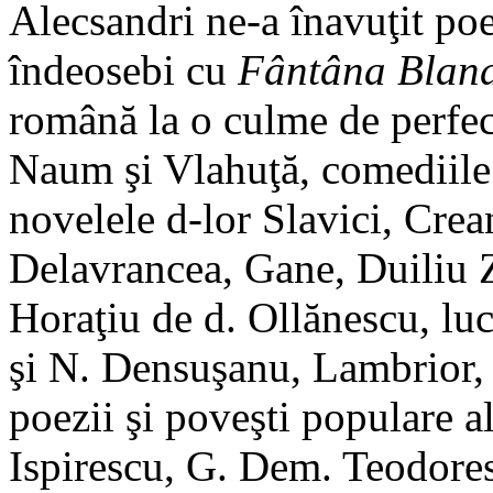
Alecsandri ne-a înavuţit po
îndeosebi cu
Fântâna Bland
română la o culme de perfecţ
Naum şi Vlahuţă, comediile 
novelele d-lor Slavici, Cre
Delavrancea, Gane, Duiliu Z
Horaţiu de d. Ollănescu, lucr
şi N. Densuşanu, Lambrior, 
poezii şi poveşti populare a
Ispirescu, G. Dem. Teodore