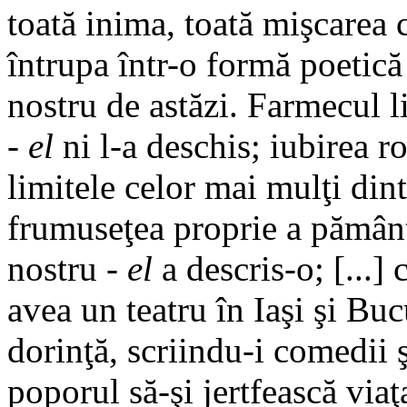
toată inima, toată mişcarea c
întrupa într-o formă poetică 
nostru de astăzi. Farmecul 
-
el
ni l-a deschis; iubirea r
limitele celor mai mulţi din
frumuseţea proprie a pământu
nostru -
el
a descris-o; [...]
avea un teatru în Iaşi şi Buc
dorinţă, scriindu-i comedii 
poporul să-şi jertfească via