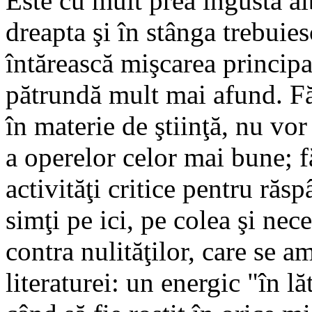
Este cu mult prea îngustă al
dreapta şi în stânga trebuies
întărească mişcarea principa
pătrundă mult mai afund. Făr
în materie de ştiinţă, nu vor
a operelor celor mai bune; f
activităţi critice pentru răs
simţi pe ici, pe colea şi nece
contra nulităţilor, care se a
literaturei: un energic "în l