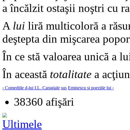
a încălzit ostaşii noştri cu r
A
lui
liră multicoloră a răsun
deştepta din mişcarea poporu
În ce stă valoarea unică a l
În această
totalitate
a acţiuni
‹ Comediile d-lui I.L. Caragiale
sus
Eminescu şi poeziile lui ›
38360 afişări