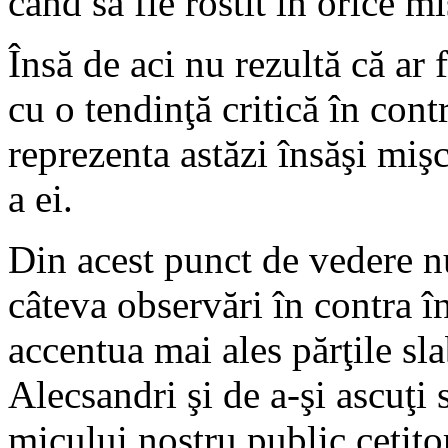
când să fie rostit în orice mi
Însă de aci nu rezultă că ar
cu o tendinţă critică în cont
reprezenta astăzi însăşi miş
a ei.
Din acest punct de vedere n
câteva observări în contra î
accentua mai ales părţile sla
Alecsandri şi de a-şi ascuţi s
micului nostru public cetito