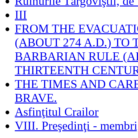
Ruinurile Târgoviştii, de
III
FROM THE EVACUATI
(ABOUT 274 A.D.) TO
BARBARIAN RULE (A
THIRTEENTH CENTUR
THE TIMES AND CAR
BRAVE.
Asfinţitul Crailor
VIII. Preşedinţi - membr