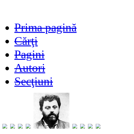
Prima pagină
Cărţi
Pagini
Autori
Secţiuni