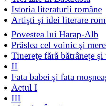
Istoria literaturii române
Artişti şi idei literare ro
Povestea lui Harap-Alb
Prâslea cel voinic şi mere
Tinereţe fără bătrâneţe şi
II
Fata babei şi fata moşnea
Actul I
III