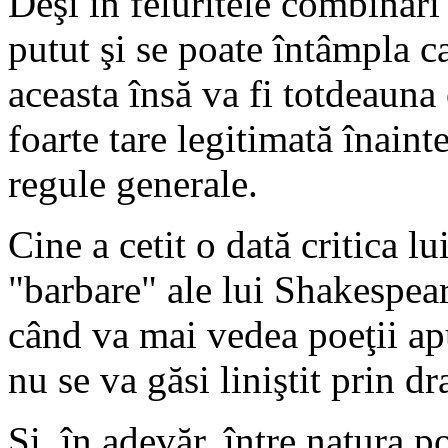
Deşi în feluritele combinări
putut şi se poate întâmpla ca
aceasta însă va fi totdeauna 
foarte tare legitimată înainte
regule generale.
Cine a cetit o dată critica l
"barbare" ale lui Shakespea
când va mai vedea poeţii apu
nu se va găsi liniştit prin d
Şi, în adevăr, între natura po