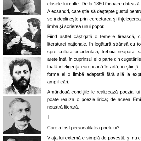
clasele lui culte. De la 1860 încoace datează
Alecsandri, care ştie să deştepte gustul pentr
se îndeplineşte prin cercetarea şi înţelegerea
limba şi scrierea unui popor.
Fiind astfel câştigată o temelie firească, 
literaturei naţionale, în legătură strânsă cu 
spre cultura occidentală, trebuia neapărat 
arete întâi în cuprinsul ei o parte din cugetăril
toată inteligenţa europeană în artă, în ştiinţă, 
forma ei o limbă adaptată fără silă la exp
amplificări.
Amândouă condiţiile le realizează poezia lui
poate realiza o poezie lirică; de aceea E
noastră literară.
I
Care a fost personalitatea poetului?
Viaţa lui externă e simplă de povestit, şi nu 