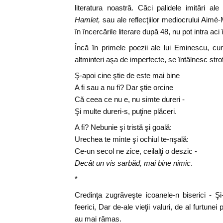
literatura noastră. Căci palidele imitări a
Hamlet,
sau ale reflecţiilor mediocrului Aimé
în încercările literare după 48, nu pot intra aci
Încă în primele poezii ale lui Eminescu, 
altminteri aşa de imperfecte, se întâlnesc str
Ş-apoi cine ştie de este mai bine
A fi sau a nu fi? Dar ştie orcine
Că ceea ce nu e, nu simte dureri -
Şi multe dureri-s, puţine plăceri.
A fi? Nebunie şi tristă şi goală:
Urechea te minte şi ochiul te-nşală:
Ce-un secol ne zice, ceilalţi o deszic -
Decât un vis sarbăd, mai bine nimic
.
*
Credinţa zugrăveşte icoanele-n biserici - Şi
feerici, Dar de-ale vieţii valuri, de al furtune
au mai rămas.