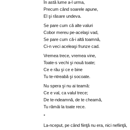
În astă lume a-l urma,
Precum când soarele apune,
El şi răsare undeva.
Se pare cum că alte valuri
Cobor mereu pe-acelaşi vad,
Se pare cum că-i altă toamnă,
Ci-n veci aceleaşi frunze cad.
Vremea trece, vremea vine,
Toate-s vechi şi nouă toate;
Ce e rău şi ce e bine
Tu te-ntreabă şi socoate.
Nu spera şi nu ai teamă:
Ce e val, ca valul trece;
De te-ndeamnă, de te cheamă,
Tu rămâi la toate rece.
*
La-nceput, pe când fiinţă nu era, nici nefiinţă,