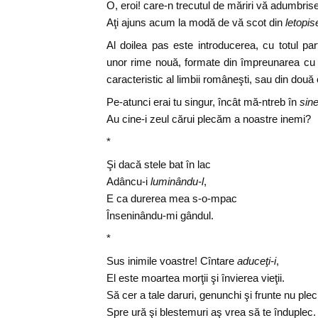
O, eroi! care-n trecutul de măriri vă adumbrise
Aţi ajuns acum la modă de vă scot din
letopise
Al doilea pas este introducerea, cu totul par
unor rime nouă, formate din împreunarea cu 
caracteristic al limbii româneşti, sau din două 
Pe-atunci erai tu singur, încât mă-ntreb în
sin
Au cine-i zeul cărui plecăm a noastre inemi?
*
Şi dacă stele bat în lac
Adâncu-i
luminându-l
,
E ca durerea mea s-o-mpac
Înseninându-mi gândul.
*
Sus inimile voastre! Cîntare
aduceţi-i
,
El este moartea morţii şi învierea vieţii.
Să cer a tale daruri, genunchi şi frunte nu plec
Spre ură şi blestemuri aş vrea să te înduplec.