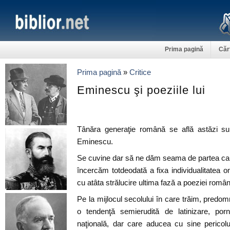
Prima pagină
Căr
Prima pagină
»
Critice
Eminescu şi poeziile lui
Tânăra generaţie română se află astăzi sub
Eminescu.
Se cuvine dar să ne dăm seama de partea cara
încercăm totdeodată a fixa individualitatea o
cu atâta strălucire ultima fază a poeziei român
Pe la mijlocul secolului în care trăim, predom
o tendenţă semierudită de latinizare, porn
naţională, dar care aducea cu sine pericolul