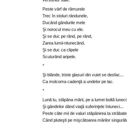
Peste vârf de rămurele
Trec în stoluri rândunele,
Ducând gândurile mele
Şi norocul meu cu ele.
Şi se duc pe rând, pe rând,
Zarea lumii-ntunecând,
Şi se duc ca clipele
Scuturând aripele.
*
Şi blânde, triste glasuri din vuiet se desfac...
Ca molcoma cadenţă a undelor pe lac.
*
Lună tu, stăpâna mării, pe a lumei boltă luneci
Şi gândirilor dând viaţă suferinţele întuneci...
Peste câte mii de valuri stăpânirea ta străbate
Când pluteşti pe mişcătoarea mărilor singurăt