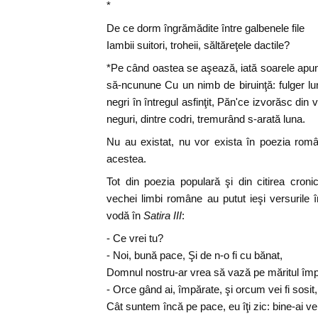
*
De ce dorm îngrămădite între galbenele file
Iambii suitori, troheii, săltăreţele dactile?
*Pe când oastea se aşează, iată soarele apune,
să-ncunune Cu un nimb de biruinţă: fulger l
negri în întregul asfinţit, Păn'ce izvorăsc din 
neguri, dintre codri, tremurând s-arată luna.
Nu au existat, nu vor exista în poezia rom
acestea.
Tot din poezia populară şi din citirea cronic
vechei limbi române au putut ieşi versurile 
vodă în
Satira III
:
- Ce vrei tu?
- Noi, bună pace, Şi de n-o fi cu bănat,
Domnul nostru-ar vrea să vază pe măritul împăr
- Orce gând ai, împărate, şi orcum vei fi sosit,
Cât suntem încă pe pace, eu îţi zic: bine-ai ven