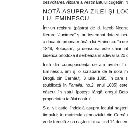
dezvoltarea viitoare a vestmântului cugetării 
NOTĂ ASUPRA ZILEI ŞI LO
LUI EMINESCU
Într-un registru (păstrat de d. Iacob Negru
literare "Junimea" şi-au însemnat data şi locul
a doua de propria mână a lui Eminescu în dr
1849, Botoşani", şi deasupra este chiar int
biserica ortodoxă îl serbează în adevăr la 20
Însă din corespondenţa ce am avut-o în a.
Eminescu, am şi o scrisoare de la sora m
Drogli, din Cernăuţi, 3 iulie 1889, în care se
(publicată în
Familia
, no.2, anul 1885) est
născut în satul Ipoteşti lângă oraşul Bot
proprietatea tatălui nostru".
S-a ivit astfel îndoială asupra locului naşteri
timpului; în matricula gimnaziului din Cernă
vede trecută ziua naşterii lui ca fiind 14 dece