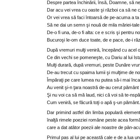
Despre partea închinării, însă, Doamne, să ne 
Dar acu vei vrea cu oaste şi război ca să ne ce
Or vei vrea să faci întoarsă de pe-acuma a ta
Să ne dai un semn şi nouă de mila măriei-tale
De-o fi una, de-o fi alta: ce e scris şi pentru no
Bucuroşi le-om duce toate, de e pace, de-i răz
După vremuri mulţi veniră, începând cu acel 
Ce din vechi se pomeneşte, cu Dariu al lui Ist
Mulţi durară, după vremuri, peste Dunăre vru
De-au trecut cu spaima lumii şi mulţime de no
Împăraţi pe care lumea nu putea să-i mai înc
Au venit şi-n ţara noastră de-au cerut pământ 
Şi nu voi ca să mă laud, nici că voi să te-nsp
Cum veniră, se făcură toţi o apă ş-un pământ.
Dar primind astfel din limba populară elemen
înalţă rimele poeziei române peste acea formă 
care a dat atâtor poezii ale noastre de pân-ac
Primul pas al lui pe această cale e de a lua un