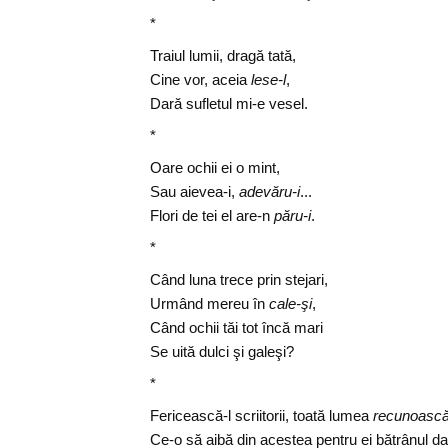
*
Traiul lumii, dragă tată,
Cine vor, aceia
lese-l
,
Dară sufletul mi-e vesel.
*
Oare ochii ei o mint,
Sau aievea-i,
adevăru-i
...
Flori de tei el are-n
păru-i
.
*
Când luna trece prin stejari,
Urmând mereu în
cale-şi
,
Când ochii tăi tot încă mari
Se uită dulci şi galeşi?
*
Fericească-l scriitorii, toată lumea
recunoască
Ce-o să aibă din acestea pentru ei bătrânul d