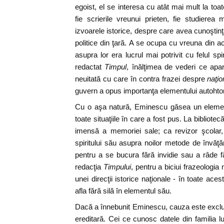
egoist, el se interesa cu atât mai mult la toate
fie scrierile vreunui prieten, fie studierea m
izvoarele istorice, despre care avea cunoştinţ
politice din ţară. A se ocupa cu vreuna din ac
asupra lor era lucrul mai potrivit cu felul sp
redactat
Timpul
, înălţimea de vederi ce apare
neuitată cu care în contra frazei despre
naţio
guvern a opus importanţa elementului autohto
Cu o aşa natură, Eminescu găsea un element 
toate situaţiile în care a fost pus. La bibliote
imensă a memoriei sale; ca revizor şcolar,
spiritului său asupra noilor metode de învăţăm
pentru a se bucura fără invidie sau a râde făr
redacţia
Timpului
, pentru a biciui frazeologia
unei direcţii istorice naţionale - în toate ac
afla fără silă în elementul său.
Dacă a înnebunit Eminescu, cauza este exclus
ereditară. Cei ce cunosc datele din familia lui 