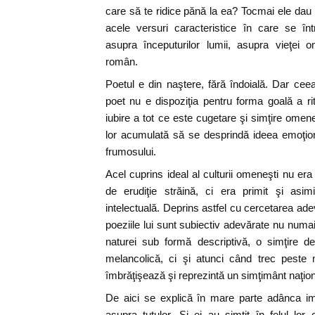
care să te ridice pănă la ea? Tocmai ele dau 
acele versuri caracteristice în care se în
asupra începuturilor lumii, asupra vieţei o
român.
Poetul e din naştere, fără îndoială. Dar cee
poet nu e dispoziţia pentru forma goală a rit
iubire a tot ce este cugetare şi simţire ome
lor acumulată să se desprindă ideea emoţion
frumosului.
Acel cuprins ideal al culturii omeneşti nu er
de erudiţie străină, ci era primit şi asimil
intelectuală. Deprins astfel cu cercetarea adev
poeziile lui sunt subiectiv adevărate nu numai
naturei sub formă descriptivă, o simţire d
melancolică, ci şi atunci când trec peste m
îmbrăţişează şi reprezintă un simţimânt naţio
De aici se explică în mare parte adânca im
asupra tutulor. Şi ei au simţit în felul lo