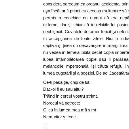
considera oarecum ca organul accidental prin
aşa încât ar fi primit cu aceeaş mulţumire să se
permis a conchide nu numai că era nepăsăt
externe, dar şi chiar că în relaţiile lui pasi
neobişnuit. Cuvintele de amor fericit şi nefer
în accepţiunea de toate zilele. Nici o indi
captiva şi ţinea cu desăvârşire în mărginirea
nu vedea în femeia iubită decât copia imperfect
iubea întâmplătoarea copie sau îl părăsea
melancolie impersonală, îşi căuta refugiul în
lumea cugetării şi a poeziei. De aci
Luceafărul
Ce-ţi pasă ţie, chip de lut,
Dac-oi fi eu sau altul?
Trăind în cercul vostru strimt,
Norocul vă petrece;
Ci eu în lumea mea mă simt
Nemuritor şi rece.
II