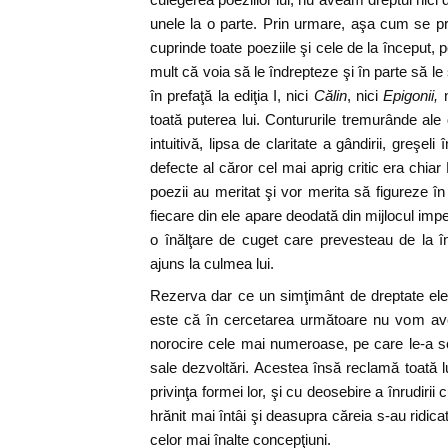
unele la o parte. Prin urmare, aşa cum se pre
cuprinde toate poeziile şi cele de la început,
mult că voia să le îndrepteze şi în parte să le 
în prefaţă la ediţia I, nici
Călin
, nici
Epigonii,
n
toată puterea lui. Contururile tremurânde ale 
intuitivă, lipsa de claritate a gândirii, greşeli
defecte al căror cel mai aprig critic era chi
poezii au meritat şi vor merita să figureze în o
fiecare din ele apare deodată din mijlocul impe
o înălţare de cuget care prevesteau de la 
ajuns la culmea lui.
Rezerva dar ce un simţimânt de dreptate e
este că în cercetarea următoare nu vom ave
norocire cele mai numeroase, pe care le-a s
sale dezvoltări. Acestea însă reclamă toată lu
privinţa formei lor, şi cu deosebire a înrudirii
hrănit mai întâi şi deasupra căreia s-au ridi
celor mai înalte concepţiuni.