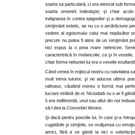
soarta sa particulară, ci era eterizat sub for
soarta omenirii îndeobşte; şi chiar acolo
indignarea în contra epigonilor şi a demagogi
simţimânt estetic, iar nu cu o amărăciune p
vedere al egoismului celui mai nepăsător om
precum nu putea fi atins de un simţimânt prea 
nici expus la o prea mare nefericire. Senin
caracteristică în melancolie, ca şi în veselie.
chiar forma nebuniei lui era o veselie exultantă
Când venea în mijlocul nostru cu naivitatea sa
mult inima tuturor, şi ne aducea ultima po
rafinase, căutând mereu o formă mai perfec
lucrare străină de el. Niciodată nu s-ar fi gân
îi era indiferentă, unul sau altul din noi trebu
să-l dea la
Convorbiri literare
.
Şi dacă pentru poeziile lui, în care şi-a înt
cugetările şi simţirile, se mulţumea cu emoţi
amici, fără a se gândi la nici o satisfacţ