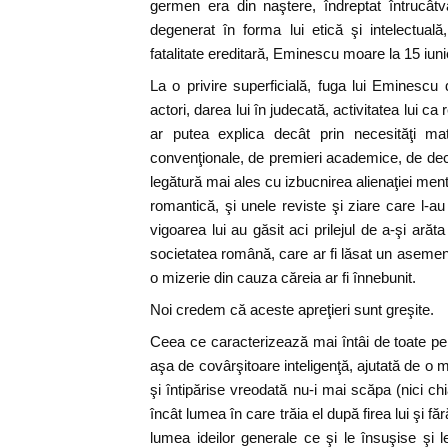
germen era din naştere, îndreptat întrucâtv
degenerat în forma lui etică şi intelectua
fatalitate ereditară, Eminescu moare la 15 iunie
La o privire superficială, fuga lui Eminesc
actori, darea lui în judecată, activitatea lui ca
ar putea explica decât prin necesităţi mate
convenţionale, de premieri academice, de decor
legătură mai ales cu izbucnirea alienaţiei ment
romantică, şi unele reviste şi ziare care l-a
vigoarea lui au găsit aci prilejul de a-şi ară
societatea română, care ar fi lăsat un aseme
o mizerie din cauza căreia ar fi înnebunit.
Noi credem că aceste apreţieri sunt greşite.
Ceea ce caracterizează mai întâi de toate pe
aşa de covârşitoare inteligenţă, ajutată de o 
şi întipărise vreodată nu-i mai scăpa (nici chi
încât lumea în care trăia el după firea lui şi fă
lumea ideilor generale ce şi le însuşise şi