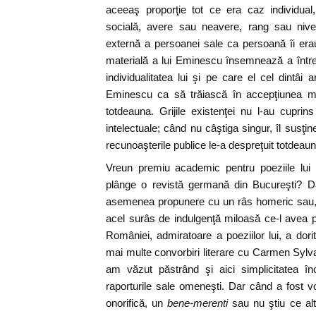
aceeaş proporţie tot ce era caz individual
socială, avere sau neavere, rang sau nive
externă a persoanei sale ca persoană îi erau
materială a lui Eminescu însemnează a între
individualitatea lui şi pe care el cel dintâi ar
Eminescu ca să trăiască în accepţiunea mat
totdeauna. Grijile existenţei nu l-au cuprins
intelectuale; când nu câştiga singur, îl susţine
recunoaşterile publice le-a despreţuit totdeaun
Vreun premiu academic pentru poeziile lui
plânge o revistă germană din Bucureşti? D
asemenea propunere cu un râs homeric sau, 
acel surâs de indulgenţă miloasă ce-l avea p
României, admiratoare a poeziilor lui, a dor
mai multe convorbiri literare cu Carmen Sylva.
am văzut păstrând şi aici simplicitatea î
raporturile sale omeneşti. Dar când a fost vo
onorifică, un
bene-merenti
sau nu ştiu ce altă