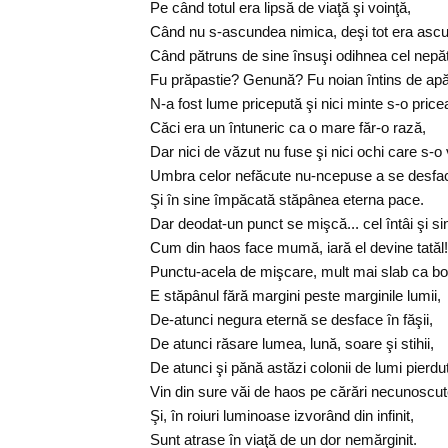
Pe când totul era lipsă de viaţă şi voinţă,
Când nu s-ascundea nimica, deşi tot era asc
Când pătruns de sine însuşi odihnea cel nepă
Fu prăpastie? Genună? Fu noian întins de ap
N-a fost lume pricepută şi nici minte s-o price
Căci era un întuneric ca o mare făr-o rază,
Dar nici de văzut nu fuse şi nici ochi care s-o
Umbra celor nefăcute nu-ncepuse a se desfa
Şi în sine împăcată stăpânea eterna pace.
Dar deodat-un punct se mişcă... cel întâi şi sin
Cum din haos face mumă, iară el devine tatăl!
Punctu-acela de mişcare, mult mai slab ca bo
E stăpânul fără margini peste marginile lumii,
De-atunci negura eternă se desface în făşii,
De atunci răsare lumea, lună, soare şi stihii,
De atunci şi pănă astăzi colonii de lumi pierdu
Vin din sure văi de haos pe cărări necunoscu
Şi, în roiuri luminoase izvorând din infinit,
Sunt atrase în viaţă de un dor nemărginit.