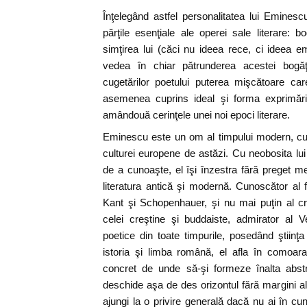
Înţelegând astfel personalitatea lui Emines
părţile esenţiale ale operei sale literare: b
simţirea lui (căci nu ideea rece, ci ideea 
vedea în chiar pătrunderea acestei bogăţi
cugetărilor poetului puterea mişcătoare car
asemenea cuprins ideal şi forma exprimării
amândouă cerinţele unei noi epoci literare.
Eminescu este un om al timpului modern, cultu
culturei europene de astăzi. Cu neobosita lui 
de a cunoaşte, el îşi înzestra fără preget 
literatura antică şi modernă. Cunoscător al fi
Kant şi Schopenhauer, şi nu mai puţin al cre
celei creştine şi buddaiste, admirator al V
poetice din toate timpurile, posedând ştiinţa
istoria şi limba română, el afla în comoara 
concret de unde să-şi formeze înalta abstr
deschide aşa de des orizontul fără margini a
ajungi la o privire generală dacă nu ai în cun