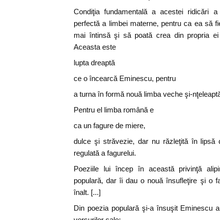
Condiţia fundamentală a acestei ridicări 
perfectă a limbei materne, pentru ca ea să fi
mai întinsă şi să poată crea din propria ei 
Aceasta este
lupta dreaptă
ce o încearcă Eminescu, pentru
a turna în formă nouă limba veche şi-nţeleapt
Pentru el limba română e
ca un fagure de miere,
dulce şi străvezie, dar nu răzleţită în lipsă 
regulată a fagurelui.
Poeziile lui încep în această privinţă ali
populară, dar îi dau o nouă însufleţire şi o 
înalt. [...]
Din poezia populară şi-a însuşit Eminescu 
versurilor sale: