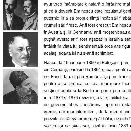
avut vreo întâmplare dinafară o înrâurire mai
şi ce a devenit Eminescu este rezultatul geni
puternic în a sa proprie fiinţă încât să-l fi a
drumul său firesc. Ar fi fost crescut Eminesc
în Austria şi în Germania; ar fi moştenit sau a
puţină avere; ar fi fost aşezat în ierarhia stat
întâlnit în viaţa lui sentimentală orce alte f
acelaş, soarta lui nu s-ar fi schimbat.
Născut la 15 ianuarie 1850 în Botoşani, primi
din Cernăuţi, părăsind la 1864 şcoala pentru a
nei Fanni Tardini prin România şi prin Transi
pentru a se arunca cu cea mai mare încorda
susţinut acolo şi la Berlin în parte prin contri
între 1874 şi 1876 revizor şcolar şi bibliotecar l
de guvernul liberal, însărcinat apoi cu reda
vreme, dar mai intermitent, de farmecul uno
poeziile lui câteva urme de păr bălai, de ochi 
ştiu ce
şi
nu ştiu cum
, lovit în iunie 1883