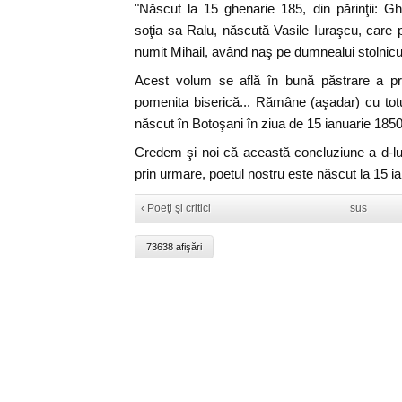
"Născut la 15 ghenarie 185, din părinţii: Gh
soţia sa Ralu, născută Vasile Iuraşcu, care p
numit Mihail, având naş pe dumnealui stolnicul
Acest volum se află în bună păstrare a pre
pomenita biserică... Rămâne (aşadar) cu tot
născut în Botoşani în ziua de 15 ianuarie 1850
Credem şi noi că această concluziune a d-lui
prin urmare, poetul nostru este născut la 15 i
‹ Poeţi şi critici
sus
73638 afişări