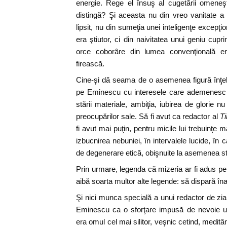
energie. Rege el însuş al cugetării omeneşti
distingă? Şi aceasta nu din vreo vanitate a
lipsit, nu din sumeţia unei inteligenţe excepţ
era ştiutor, ci din naivitatea unui geniu cup
orce coborâre din lumea convenţională er
firească.
Cine-şi dă seama de o asemenea figură înţel
pe Eminescu cu interesele care ademenesc 
stării materiale, ambiţia, iubirea de glorie n
preocupărilor sale. Să fi avut ca redactor al
Ti
fi avut mai puţin, pentru micile lui trebuinţe 
izbucnirea nebuniei, în intervalele lucide, în 
de degenerare etică, obişnuite la asemenea st
Prin urmare, legenda că mizeria ar fi adus p
aibă soarta multor alte legende: să dispară înain
Şi nici munca specială a unui redactor de zia
Eminescu ca o sforţare impusă de nevoie unu
era omul cel mai silitor, veşnic cetind, meditân