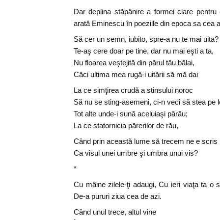
Dar deplina stăpânire a formei clare pentru
arată Eminescu în poeziile din epoca sa cea 
Să cer un semn, iubito, spre-a nu te mai uita?
Te-aş cere doar pe tine, dar nu mai eşti a ta,
Nu floarea veştejită din părul tău bălai,
Căci ultima mea rugă-i uitării să mă dai
La ce simţirea crudă a stinsului noroc
Să nu se sting-asemeni, ci-n veci să stea pe 
Tot alte unde-i sună aceluiaşi pârău;
La ce statornicia părerilor de rău,
Când prin această lume să trecem ne e scris
Ca visul unei umbre şi umbra unui vis?
*
Cu mâine zilele-ţi adaugi, Cu ieri viaţa ta o 
De-a pururi ziua cea de azi.
Când unul trece, altul vine