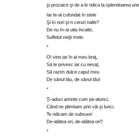
şi prozaice şi de a le ridica la splendoarea un
Iar te-ai cufundat în stele
Şi în nori şi-n ceruri nalte?
De nu m-ai uita
încalte
,
Sufletul vieţii mele.
*
O! vino iar în al meu braţ,
Să te privesc iar cu
nesaţ
,
Să razim dulce capul meu
De sânul tău, de sânul tău!
*
Ţi-aduci aminte cum pe-atunci,
Când ne plimbam prin văi şi lunci,
Te ridicam de
subsuori
De-atâtea ori, de-atâtea ori?
*