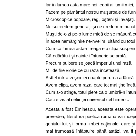
Iar în lumea asta mare noi, copii ai lumii mici,
Facem pe pământul nostru muşuroaie de furni
Microscopice popoare, regi, oşteni şi învăţaţi.
Ne succedem generaţii şi ne credem minunaţi
Muşti de-o zi pe-o lume mică de se măsură cu
În acea nemărginire ne-nvelim, uitând cu totul
Cum că lumea asta-ntreagă e o clipă suspend
Că-ndărătu-i şi nainte-i întuneric se arată.
Precum pulbere se joacă imperiul unei rază,
Mii de fire viorie ce cu raza încetează,
Astfel într-a veşniciei noapte pururea adâncă
Avem clipa, avem raza, care tot mai ţine încă
Cum s-o stinge, totul piere ca o umbră-n întun
Căci e vis al nefiinţei universul cel himeric.
Acesta a fost Eminescu, aceasta este opera
prevedea, literatura poetică română va începe
geniului lui, şi forma limbei naţionale, care 
mai frumoasă înfăptuire pănă astăzi, va fi 