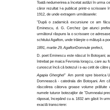
Toată nedumerirea a încetat astăzi în urma cer
căror rezultat l-a publicat printr-o scrisoare 
1912, de unde extragem următoarele:
"După o zadarnică excursiune ce am făcut în
Eminescu, d. G. Cerchez (pe atunci prefect
următorul răspuns la o scrisoare ce adresase
schitului Agafton, unde trăieşte o mătuşă a poe
1891, martie 29, Agafton
Domnule prefect,
D. poet Eminescu este născut în Botoşani; ac
întrebat pe maica Fevronia Ioraşcu, care au f
cunoscut încă că botezul i s-au cetit de către 
Agapia Gherghel"
Am pornit spre biserica Us
Domnească - catedrala din Botoşani. Am cău
răscolirea câtorva groase volume prăfuite
numele tuturor botezaţilor de "Dumnealui pr
răposat, începând cu a. 1832 am găsit în urmă
exactă transcriere: