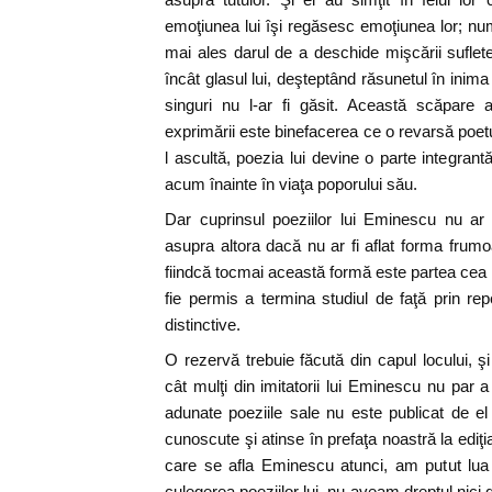
emoţiunea lui îşi regăsesc emoţiunea lor; num
mai ales darul de a deschide mişcării suflet
încât glasul lui, deşteptând răsunetul în inima
singuri nu l-ar fi găsit. Această scăpare 
exprimării este binefacerea ce o revarsă poet
l ascultă, poezia lui devine o parte integrantă 
acum înainte în viaţa poporului său.
Dar cuprinsul poeziilor lui Eminescu nu ar 
asupra altora dacă nu ar fi aflat forma frum
fiindcă tocmai această formă este partea cea 
fie permis a termina studiul de faţă prin re
distinctive.
O rezervă trebuie făcută din capul locului, ş
cât mulţi din imitatorii lui Eminescu nu par a
adunate poeziile sale nu este publicat de el 
cunoscute şi atinse în prefaţa noastră la ediţi
care se afla Eminescu atunci, am putut lua
culegerea poeziilor lui, nu aveam dreptul nici d