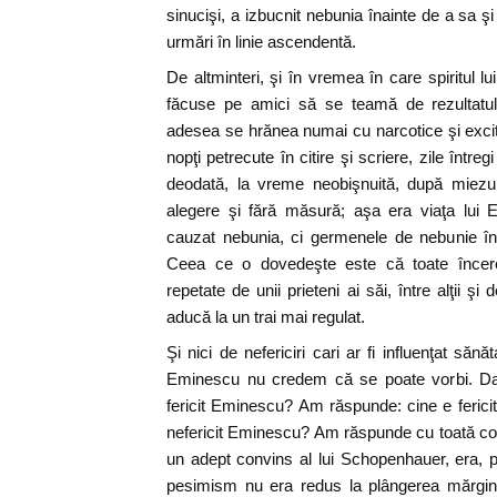
sinucişi, a izbucnit nebunia înainte de a sa 
urmări în linie ascendentă.
De altminteri, şi în vremea în care spiritul lui
făcuse pe amici să se teamă de rezultatul f
adesea se hrănea numai cu narcotice şi excit
nopţi petrecute în citire şi scriere, zile între
deodată, la vreme neobişnuită, după miezul 
alegere şi fără măsură; aşa era viaţa lui 
cauzat nebunia, ci germenele de nebunie în
Ceea ce o dovedeşte este că toate încercă
repetate de unii prieteni ai săi, între alţii şi
aducă la un trai mai regulat.
Şi nici de nefericiri cari ar fi influenţat sănă
Eminescu nu credem că se poate vorbi. Dac
fericit Eminescu? Am răspunde: cine e fericit
nefericit Eminescu? Am răspunde cu toată con
un adept convins al lui Schopenhauer, era, 
pesimism nu era redus la plângerea mărgini