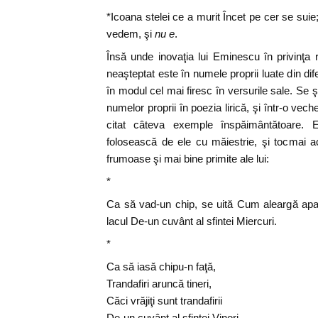
*Icoana stelei ce a murit Încet pe cer se suie
vedem, şi
nu e
.
Însă unde inovaţia lui Eminescu în privinţa
neaşteptat este în numele proprii luate din dife
în modul cel mai firesc în versurile sale. Se ş
numelor proprii în poezia lirică, şi într-o vec
citat câteva exemple înspăimântătoare.
folosească de ele cu măiestrie, şi tocmai a
frumoase şi mai bine primite ale lui:
*
Ca să vad-un chip, se uită Cum aleargă apa-
lacul De-un cuvânt al sfintei Miercuri.
*
Ca să iasă chipu-n faţă,
Trandafiri aruncă tineri,
Căci vrăjiţi sunt trandafirii
De-un cuvânt al sfintei Vineri.