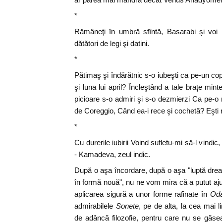
*
Rămâneţi în umbră sfîntă, Basarabi şi voi M
dătători de legi şi datini.
*
Pătimaş şi îndărătnic s-o iubeşti ca pe-un cop
şi luna lui april? Încleştând a tale braţe minte
picioare s-o admiri şi s-o dezmierzi Ca pe
de Coreggio, Când ea-i rece şi cochetă? Eşti ri
*
Cu durerile iubirii Voind sufletu-mi să-l vin
- Kamadeva, zeul indic.
După o aşa încordare, după o aşa "luptă drea
în formă nouă", nu ne vom mira că a putut aj
aplicarea sigură a unor forme rafinate în
Oda
admirabilele
Sonete
, pe de alta, la cea mai 
de adâncă filozofie, pentru care nu se găsea