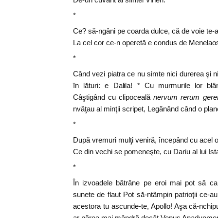
*
Ce? să-ngâni pe coarda dulce, că de voie te-
La cel cor ce-n operetă e condus de Menelao
*
Când vezi piatra ce nu simte nici durerea şi nic
în lături: e Dalila! * Cu murmurile lor b
Câştigând cu clipoceală
nervum rerum ger
nvăţau al minţii scripet, Legănând când o plan
*
După vremuri mulţi veniră, începând cu acel 
Ce din vechi se pomeneşte, cu Dariu al lui Ist
*
În izvoadele bătrâne pe eroi mai pot să ca
sunete de flaut Pot să-ntâmpin patrioţii ce-au
acestora tu ascunde-te, Apollo! Aşa că-nchipu
ar părea mai mândră decât Venus Anadyome