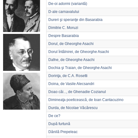
De-oi adormi (variantă)
D-ale carnavalului
Dureri şi speranţe din Basarabia
Dimitrie C. Moruzi
Despre Basarabia
Dorul, de Gheorghe Asachi
Dorul întâlnirei, de Gheorghe Asachi
Dafne, de Gheorghe Asachi
Dochia şi Traian, de Gheorghe Asachi
Dorinţa, de C.A. Rosetti
Doina, de Vasile Alecsandri
Doao căi..., de Ghenadie Cozianul
Dimineaţa poeticească, de Ioan Cantacuzino
Durda, de Nicolae Văcărescu
De ce?
După furtună
Dănilă Prepeleac