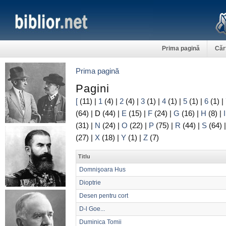
Prima pagină
Căr
Prima pagină
Pagini
[
(11)
|
1
(4)
|
2
(4)
|
3
(1)
|
4
(1)
|
5
(1)
|
6
(1)
|
(64)
|
D
(44)
|
E
(15)
|
F
(24)
|
G
(16)
|
H
(8)
|
I
(31)
|
N
(24)
|
O
(22)
|
P
(75)
|
R
(44)
|
S
(64)
(27)
|
X
(18)
|
Y
(1)
|
Z
(7)
Titlu
Domnişoara Hus
Dioptrie
Desen pentru cort
D-l Goe...
Duminica Tomii