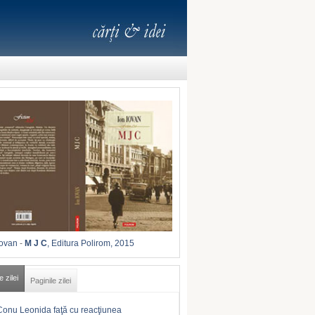
Iovan
-
M J C
, Editura Polirom, 2015
e zilei
Paginile zilei
Conu Leonida faţă cu reacţiunea