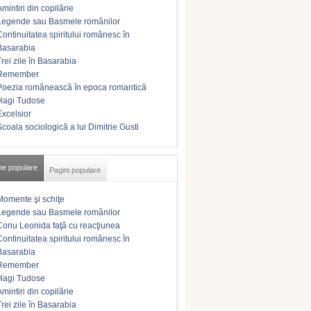
Amintiri din copilărie
Legende sau Basmele românilor
Continuitatea spiritului românesc în
Basarabia
Trei zile în Basarabia
Remember
Poezia românească în epoca romantică
Hagi Tudose
Excelsior
Şcoala sociologică a lui Dimitrie Gusti
me populare
Pagini populare
Momente şi schiţe
Legende sau Basmele românilor
Conu Leonida faţă cu reacţiunea
Continuitatea spiritului românesc în
Basarabia
Remember
Hagi Tudose
Amintiri din copilărie
Trei zile în Basarabia