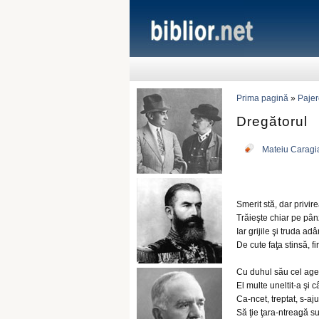
Prima pagină
»
Pajer
Dregătorul
Mateiu Caragi
Smerit stă, dar privire
Trăieşte chiar pe pân
Iar grijile şi truda ad
De cute faţa stinsă, fir
Cu duhul său cel ager
El multe uneltit-a şi c
Ca-ncet, treptat, s-aju
Să ţie ţara-ntreagă su