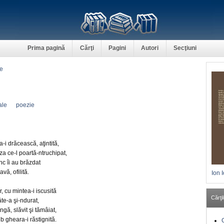
Prima pagină
Cărţi
Pagini
Autori
Secţiuni
e
ale
poezie
a-i drăcească, aţintită,
za ce-l poartă-ntruchipat,
ânc îi au brăzdat
avă, ofilită.
Ion 
, cu mintea-i iscusită
Cărţil
âte-a şi-ndurat,
ngă, slăvit şi tămâiat,
b gheara-i răstignită.