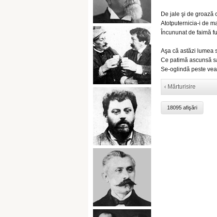
De jale şi de groază 
Atotputernicia-i de m
Încununat de faimă fu
Aşa că astăzi lumea 
Ce patimă ascunsă s
Se-oglindă peste vea
‹ Mărturisire
18095 afişări