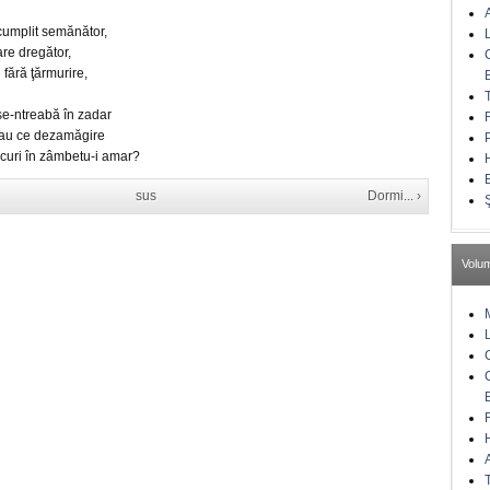
cumplit semănător,
are dregător,
 fără ţărmurire,
se-ntreabă în zadar
au ce dezamăgire
curi în zâmbetu-i amar?
sus
Dormi... ›
Volu