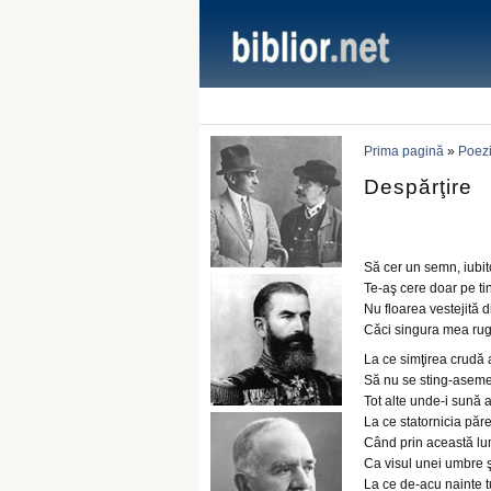
Prima pagină
»
Poezi
Despărţire
Să cer un semn, iubit
Te-aş cere doar pe tin
Nu floarea vestejită d
Căci singura mea rugă
La ce simţirea crudă 
Să nu se sting-asemen
Tot alte unde-i sună 
La ce statornicia păre
Când prin această lu
Ca visul unei umbre 
La ce de-acu nainte t