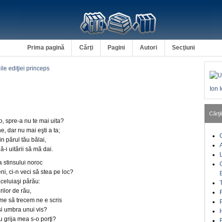
Prima pagină
Cărţi
Pagini
Autori
Secţiuni
ile ediţiei princeps
Ion 
Cărţil
o, spre-a nu te mai uita?
e, dar nu mai eşti a ta;
in părul tău bălai,
-i uitării să mă dai.
a stinsului noroc
i, ci-n veci să stea pe loc?
aceluiaşi pârău:
rilor de rău,
me să trecem ne e scris
şi umbra unui vis?
u grija mea s-o porţi?