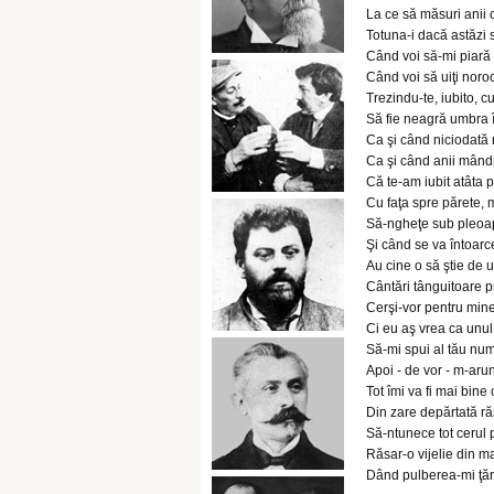
La ce să măsuri anii 
Totuna-i dacă astăzi
Când voi să-mi piară 
Când voi să uiţi noro
Trezindu-te, iubito, cu
Să fie neagră umbra în
Ca şi când niciodată 
Ca şi când anii mândri
Că te-am iubit atâta p
Cu faţa spre părete, m
Să-ngheţe sub pleoap
Şi când se va întoar
Au cine o să ştie de 
Cântări tânguitoare pr
Cerşi-vor pentru mine
Ci eu aş vrea ca unu
Să-mi spui al tău nu
Apoi - de vor - m-aru
Tot îmi va fi mai bin
Din zare depărtată ră
Să-ntunece tot cerul p
Răsar-o vijelie din m
Dând pulberea-mi ţărân