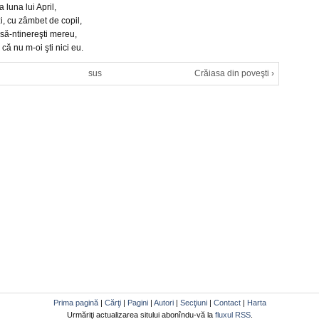
a luna lui April,
i, cu zâmbet de copil,
 să-ntinereşti mereu,
 că nu m-oi şti nici eu.
sus
Crăiasa din poveşti ›
Prima pagină
|
Cărţi
|
Pagini
|
Autori
|
Secţiuni
|
Contact
|
Harta
Urmăriţi actualizarea sitului abonîndu-vă la
fluxul RSS
.