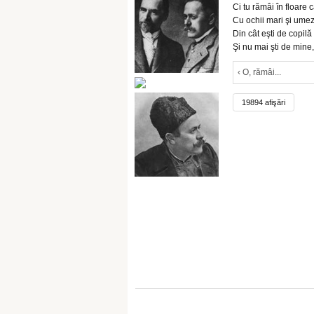
Ci tu rămâi în floare c
Cu ochii mari şi umez
Din cât eşti de copilă
Şi nu mai şti de mine,
‹ O, rămâi...
19894 afişări