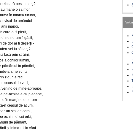
ce zboară peste morţi?
 sau mâne o să mor,
urma în mintea tuturor,
cul visat de amândoi.
Volu
 anii înapoi,
 care-oi fi pierit,
noi nu ne-am fi găsit,
 de dor ar fi deşerţi -
utea-vei tu să ierţi?
ă lasă prin străini,
e a ochilor lumini,
ce pământul în pământ,
unde-s, cine sunt?
in zidurile reci
 repaosul de veci;
I
l, venind de mine-aproape,
A
me pe-nchisele-mi pleoape,
nce în margine de drum...
e ca-n ceasul de acum.
sar-un stol de corbi,
e ochii mei cei orbi,
argini de pământ,
ii şi inima-mi la vânt...