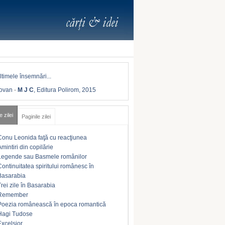
Iovan
-
M J C
, Editura Polirom, 2015
e zilei
Paginile zilei
Conu Leonida faţă cu reacţiunea
Amintiri din copilărie
Legende sau Basmele românilor
Continuitatea spiritului românesc în
Basarabia
Trei zile în Basarabia
Remember
Poezia românească în epoca romantică
Hagi Tudose
Excelsior