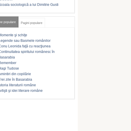
Şcoala sociologică a lui Dimitrie Gusti
me populare
Pagini populare
Momente şi schiţe
Legende sau Basmele românilor
Conu Leonida faţă cu reacţiunea
Continuitatea spiritului românesc în
Basarabia
Remember
Hagi Tudose
Amintiri din copilărie
Trei zile în Basarabia
storia literaturii române
rtişti şi idei literare române