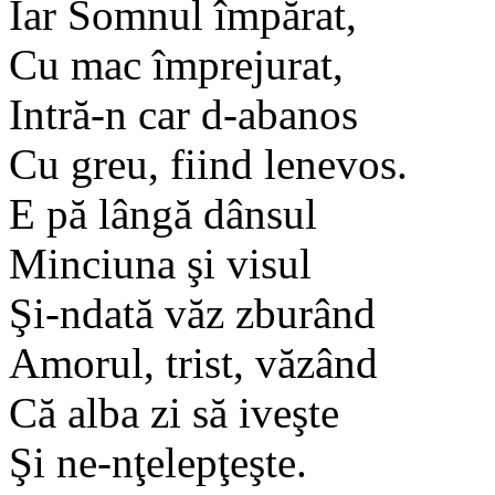
Iar Somnul împărat,
Cu mac împrejurat,
Intră-n car d-abanos
Cu greu, fiind lenevos.
E pă lângă dânsul
Minciuna şi visul
Şi-ndată văz zburând
Amorul, trist, văzând
Că alba zi să iveşte
Şi ne-nţelepţeşte.