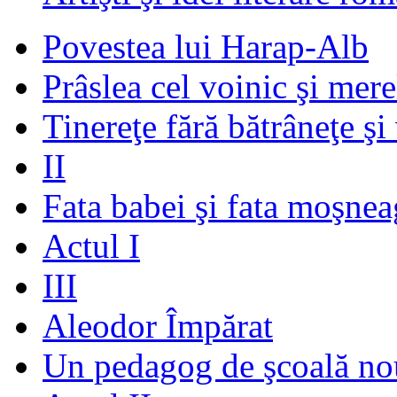
Povestea lui Harap-Alb
Prâslea cel voinic şi mere
Tinereţe fără bătrâneţe şi
II
Fata babei şi fata moşnea
Actul I
III
Aleodor Împărat
Un pedagog de şcoală no