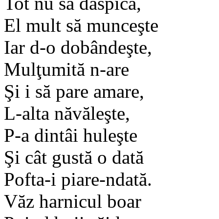
Tot nu să dăspică,
El mult să munceşte
Iar d-o dobândeşte,
Mulţumită n-are
Şi i să pare amare,
L-alta năvăleşte,
P-a dintâi huleşte
Şi cât gustă o dată
Pofta-i piare-ndată.
Văz harnicul boar