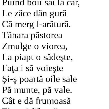
Puind boii săi la car,
Le zâce dân gură
Că merg l-arătură.
Tânara păstorea
Zmulge o viorea,
La piapt o sădeşte,
Faţa i să voieşte
Şi-ş poartă oile sale
Pă munte, pă vale.
Cât e dă frumoasă