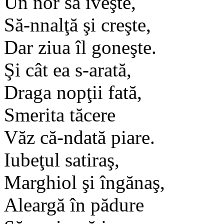
Un nor să iveşte,
Să-nnalţă şi creşte,
Dar ziua îl goneşte.
Şi cât ea s-arată,
Draga nopţii fată,
Smerita tăcere
Văz că-ndată piare.
Iubeţul satiraş,
Marghiol şi îngănaş,
Aleargă în pădure