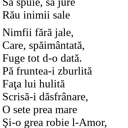
Să spuie, să jure
Rău inimii sale
Nimfii fără jale,
Care, spăimântată,
Fuge tot d-o dată.
Pă fruntea-i zburlită
Faţa lui hulită
Scrisă-i dăsfrânare,
O sete prea mare
Şi-o grea robie l-Amor,