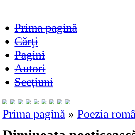
Prima pagină
Cărţi
Pagini
Autori
Secţiuni
Prima pagină
»
Poezia româ