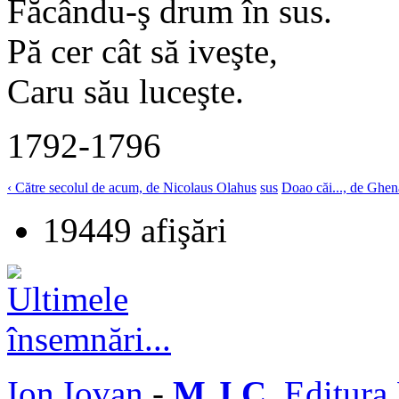
Făcându-ş drum în sus.
Pă cer cât să iveşte,
Caru său luceşte.
1792-1796
‹ Către secolul de acum, de Nicolaus Olahus
sus
Doao căi..., de Ghen
19449 afişări
Ion Iovan
-
M J C
, Editura