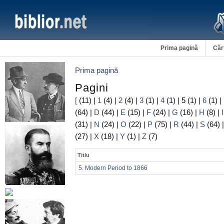
Prima pagină
Căr
Prima pagină
Pagini
[
(11)
|
1
(4)
|
2
(4)
|
3
(1)
|
4
(1)
|
5
(1)
|
6
(1)
|
(64)
|
D
(44)
|
E
(15)
|
F
(24)
|
G
(16)
|
H
(8)
|
I
(31)
|
N
(24)
|
O
(22)
|
P
(75)
|
R
(44)
|
S
(64)
(27)
|
X
(18)
|
Y
(1)
|
Z
(7)
Titlu
5. Modern Period to 1866