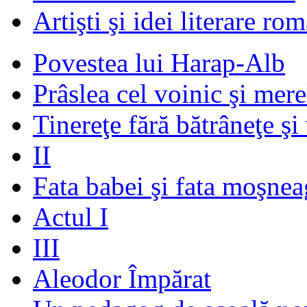
Artişti şi idei literare ro
Povestea lui Harap-Alb
Prâslea cel voinic şi mere
Tinereţe fără bătrâneţe şi
II
Fata babei şi fata moşnea
Actul I
III
Aleodor Împărat