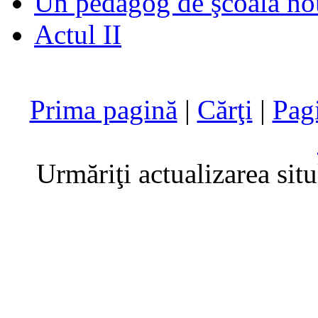
Un pedagog de şcoală no
Actul II
Prima pagină
|
Cărţi
|
Pag
Urmăriţi actualizarea sit