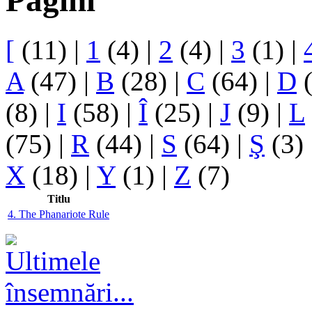
Pagini
[
(11)
|
1
(4)
|
2
(4)
|
3
(1)
|
A
(47)
|
B
(28)
|
C
(64)
|
D
(
(8)
|
I
(58)
|
Î
(25)
|
J
(9)
|
L
(75)
|
R
(44)
|
S
(64)
|
Ş
(3)
X
(18)
|
Y
(1)
|
Z
(7)
Titlu
4. The Phanariote Rule