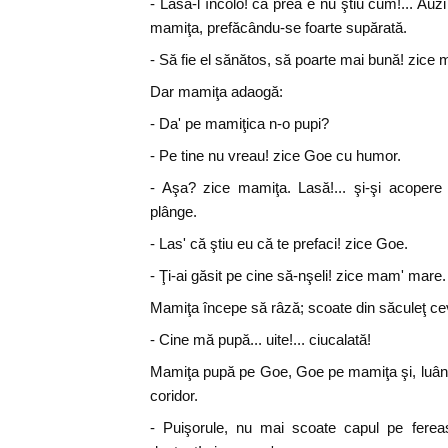
- Lasă-l încolo! că prea e nu ştiu cum!... Auzi 
mamiţa, prefăcându-se foarte supărată.
- Să fie el sănătos, să poarte mai bună! zice
Dar mamiţa adaogă:
- Da' pe mamiţica n-o pupi?
- Pe tine nu vreau! zice Goe cu humor.
- Aşa? zice mamiţa. Lasă!... şi-şi acopere
plânge.
- Las' că ştiu eu că te prefaci! zice Goe.
- Ţi-ai găsit pe cine să-nşeli! zice mam' mare.
Mamiţa începe să râză; scoate din săculeţ cev
- Cine mă pupă... uite!... ciucalată!
Mamiţa pupă pe Goe, Goe pe mamiţa şi, luând 
coridor.
- Puişorule, nu mai scoate capul pe fereas