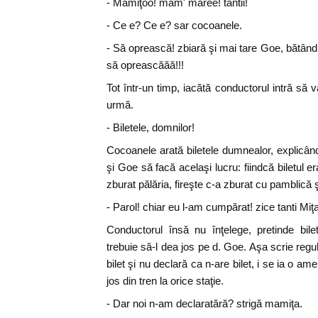
- Mamiţoo! mam' maree! tantii!
- Ce e? Ce e? sar cocoanele.
- Să oprească! zbiară şi mai tare Goe, bătând 
să opreascăăă!!!
Tot într-un timp, iacătă conductorul intră să v
urmă.
- Biletele, domnilor!
Cocoanele arată biletele dumnealor, explicân
şi Goe să facă acelaşi lucru: fiindcă biletul er
zburat pălăria, fireşte c-a zburat cu pamblică şi
- Parol! chiar eu l-am cumpărat! zice tanti Miţa
Conductorul însă nu înţelege, pretinde bile
trebuie să-l dea jos pe d. Goe. Aşa scrie reg
bilet şi nu declară ca n-are bilet, i se ia o ame
jos din tren la orice staţie.
- Dar noi n-am declaratără? strigă mamiţa.