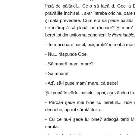
însă de pălărie!... Ce-o să facă d. Goe la 
prăvăliile închise!... s-ar întreba oricine, car
şi câtă prevedere. Cum era să plece băiatul
se întâmplă să plouă, ori răcoare? Şi mam' 
beret tot din uniforma canonierii
le Formidable
- Te mai doare nasul, puişorule? întreabă ma
- Nu... răspunde Goe.
- Să moară mam' mare?
- Să moară!
- Ad', să-l pupe mam' mare, că trece!
Şi-l pupă în vârful nasului; apoi, aşezându-i f
- Parcă-i şade mai bine cu beretul!... zic
deoache, apoi îl sărută dulce.
- Cu ce nu-i şade lui bine? adaogă tanti Mi
sărută.