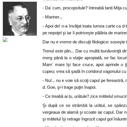
- Da' cum, procopsitule? întreabă tanti Miţa 
- Mariner...
- Apoi de! n-a învăţat toata lumea carte ca d-
pe nepoţel şi iar îi potriveşte pălăria de marine
Dar nu e vreme de discuţii filologice: soseşte t
Trenul este plin... Dar cu multă bunăvoinţă din 
merg până la o staţie apropiată, se fac locur
Mam' mare îşi face cruce, apoi aprinde o ţi
cupeu; vrea să şadă în coridorul vagonului cu 
- Nu!... nu e voie să scoţi capul pe fereastră, mit
d. Goe, şi-l trage puţin înapoi.
- Ce treabă ai tu, urâtule? zice mititelul smuci
Şi după ce se strâmbă la urâtul, se spânz
vergeaua de alamă şi scoate iar capul. Dar 
şi mititelul îşi retrage îngrozit capul gol înăun