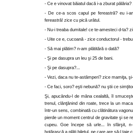
- Ce e vinovat băiatul dacă i-a zburat pălăria
- De ce-a scos capul pe fereastră? eu i-
fereastră! zice cu pică urâtul.
- Nu-i treaba dumitale! ce te-amesteci d-ta? zic
- Uite ce e, cucoană - zice conductorul - trebuie 
- Să mai plătim? n-am plătitără o dată?
- Şi pe dasupra un leu şi 25 de bani.
- Şi pe dasupra?...
- Vezi, daca nu te-astâmperi? zice mamiţa, ş
- Ce faci, soro? eşti nebună? nu ştii ce simţi
Şi, apucându-l de mâna cealaltă, îl smuceşt
trenul, clănţănind din roate, trece la un ma
într-un sens, combinată cu clătinătura vagonul
pierde un moment centrul de gravitate şi se re
cupeu. Goe începe să urle... în sfârşit, 
hotărască a plăti biletul, pe care are să-l taie 