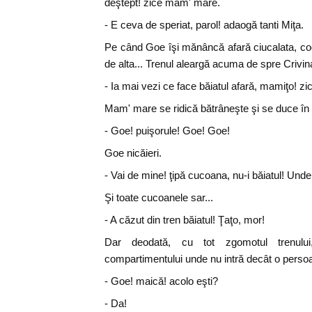
deştept! zice mam' mare.
- E ceva de speriat, parol! adaogă tanti Miţa.
Pe când Goe îşi mănâncă afară ciucalata, co
de alta... Trenul aleargă acuma de spre Crivin
- Ia mai vezi ce face băiatul afară, mamiţo! 
Mam' mare se ridică bătrâneşte şi se duce în 
- Goe! puişorule! Goe! Goe!
Goe nicăieri.
- Vai de mine! ţipă cucoana, nu-i băiatul! Unde e
Şi toate cucoanele sar...
- A căzut din tren băiatul! Ţaţo, mor!
Dar deodată, cu tot zgomotul trenulu
compartimentului unde nu intră decât o perso
- Goe! maică! acolo eşti?
- Da!