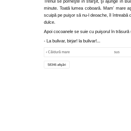
Trenul se porneşte în sfârşit, şi ajunge în Bu
minute. Toată lumea coboară. Mam' mare aşa
scuipă pe puişor să nu-l deoache, îl întreabă 
dulce.
Apoi cocoanele se suie cu puişorul în trăsură 
- La bulivar, birjar! la bulivar!...
‹ Căldură mare
sus
58346 afişări