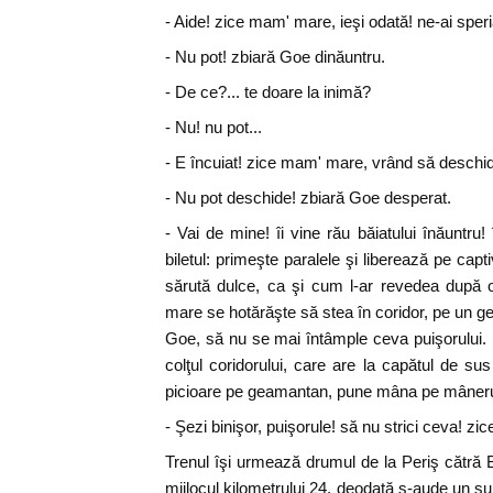
- Aide! zice mam' mare, ieşi odată! ne-ai speri
- Nu pot! zbiară Goe dinăuntru.
- De ce?... te doare la inimă?
- Nu! nu pot...
- E încuiat! zice mam' mare, vrând să deschid
- Nu pot deschide! zbiară Goe desperat.
- Vai de mine! îi vine rău băiatului înăuntru!
biletul: primeşte paralele şi liberează pe capti
sărută dulce, ca şi cum l-ar revedea după 
mare se hotărăşte să stea în coridor, pe un 
Goe, să nu se mai întâmple ceva puişorului. P
colţul coridorului, care are la capătul de 
picioare pe geamantan, pune mâna pe mânerul 
- Şezi binişor, puişorule! să nu strici ceva! z
Trenul îşi urmează drumul de la Periş cătră 
mijlocul kilometrului 24, deodată s-aude un şu