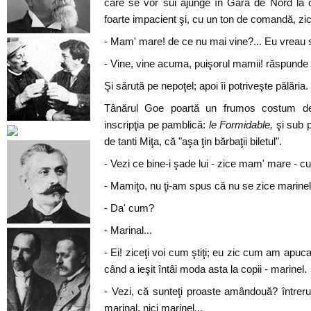
care se vor sui ajunge în Gara de Nord la 
foarte impacient şi, cu un ton de comandă, zic
- Mam' mare! de ce nu mai vine?... Eu vreau s
- Vine, vine acuma, puişorul mamii! răspunde
Şi sărută pe nepoţel; apoi îi potriveşte pălăria.
Tânărul Goe poartă un frumos costum de 
inscripţia pe pamblică:
le Formidable,
şi sub p
de tanti Miţa, că "aşa ţin bărbaţii biletul".
- Vezi ce bine-i şade lui - zice mam' mare - 
- Mamiţo, nu ţi-am spus că nu se zice marine
- Da' cum?
- Marinal...
- Ei! ziceţi voi cum ştiţi; eu zic cum am apu
când a ieşit întâi moda asta la copii - marinel.
- Vezi, că sunteţi proaste amândouă? întrer
marinal, nici marinel...