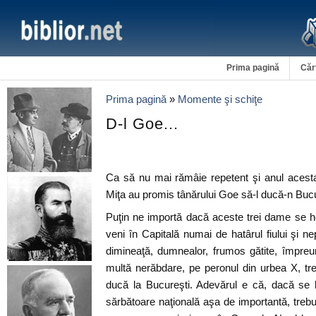
Prima pagină
Căr
Prima pagină
»
Momente şi schiţe
D-l Goe...
Ca să nu mai rămâie repetent şi anul acest
Miţa au promis tânărului Goe să-l ducă-n Bucu
Puţin ne importă dacă aceste trei dame se ho
veni în Capitală numai de hatârul fiului şi ne
dimineaţă, dumnealor, frumos gătite, împre
multă nerăbdare, pe peronul din urbea X, tre
ducă la Bucureşti. Adevărul e că, dacă se 
sărbătoare naţională aşa de importantă, trebu