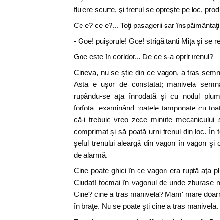
fluiere scurte, şi trenul se opreşte pe loc, pr
Ce e? ce e?... Toţi pasagerii sar înspăimântaţi l
- Goe! puişorule! Goe! strigă tanti Miţa şi se
Goe este în coridor... De ce s-a oprit trenul?
Cineva, nu se ştie din ce vagon, a tras semn
Asta e uşor de constatat; manivela semna
rupându-se aţa înnodată şi cu nodul plumb
forfota, examinând roatele tamponate cu to
că-i trebuie vreo zece minute mecanicului 
comprimat şi să poată urni trenul din loc. În 
şeful trenului aleargă din vagon în vagon şi
de alarmă.
Cine poate ghici în ce vagon era ruptă aţa p
Ciudat! tocmai în vagonul de unde zburase ma
Cine? cine a tras manivela? Mam' mare doarm
în braţe. Nu se poate şti cine a tras manivela.