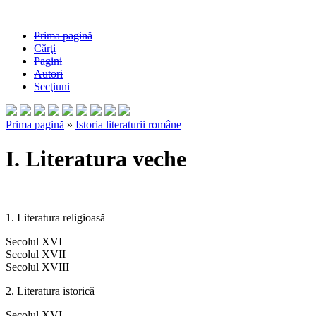
Prima pagină
Cărţi
Pagini
Autori
Secţiuni
Prima pagină
»
Istoria literaturii române
I. Literatura veche
1. Literatura religioasă
Secolul XVI
Secolul XVII
Secolul XVIII
2. Literatura istorică
Secolul XVI