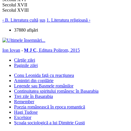
Secolul XVII
Secolul XVIII
‹ B. Literatura cultă
sus
1. Literatura religioasă ›
37880 afişări
Ion Iovan
-
M J C
, Editura Polirom, 2015
Cărţile zilei
Paginile zilei
Conu Leonida faţă cu reacţiunea
Amintiri din copilărie
Legende sau Basmele românilor
Continuitatea spiritului românesc în Basarabia
Trei zile în Basarabia
Remember
Poezia românească în epoca romantică
Hagi Tudose
Excelsior
Şcoala sociologică a lui Dimitrie Gusti