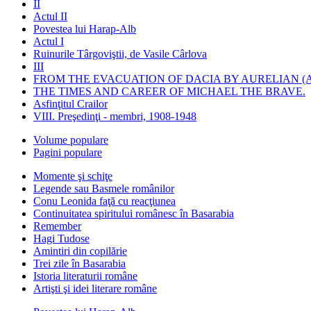
II
Actul II
Povestea lui Harap-Alb
Actul I
Ruinurile Târgoviştii, de Vasile Cârlova
III
FROM THE EVACUATION OF DACIA BY AURELIAN (A
THE TIMES AND CAREER OF MICHAEL THE BRAVE.
Asfinţitul Crailor
VIII. Preşedinţi - membri, 1908-1948
Volume populare
Pagini populare
Momente şi schiţe
Legende sau Basmele românilor
Conu Leonida faţă cu reacţiunea
Continuitatea spiritului românesc în Basarabia
Remember
Hagi Tudose
Amintiri din copilărie
Trei zile în Basarabia
Istoria literaturii române
Artişti şi idei literare române