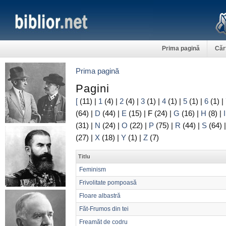
Prima pagină
Căr
Prima pagină
Pagini
[
(11)
|
1
(4)
|
2
(4)
|
3
(1)
|
4
(1)
|
5
(1)
|
6
(1)
|
(64)
|
D
(44)
|
E
(15)
|
F
(24)
|
G
(16)
|
H
(8)
|
I
(31)
|
N
(24)
|
O
(22)
|
P
(75)
|
R
(44)
|
S
(64)
(27)
|
X
(18)
|
Y
(1)
|
Z
(7)
Titlu
Feminism
Frivolitate pompoasă
Floare albastră
Făt-Frumos din tei
Freamăt de codru