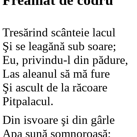
Freamăt de codru
Tresărind scânteie lacul
Şi se leagănă sub soare;
Eu, privindu-l din pădure,
Las aleanul să mă fure
Şi ascult de la răcoare
Pitpalacul.
Din isvoare şi din gârle
Apa sună somnoroasă;