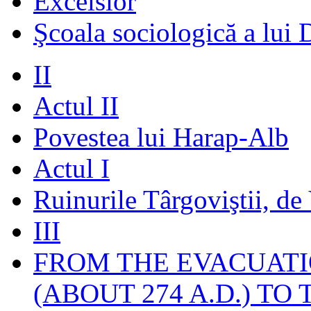
Excelsior
Şcoala sociologică a lui 
II
Actul II
Povestea lui Harap-Alb
Actul I
Ruinurile Târgoviştii, de
III
FROM THE EVACUATI
(ABOUT 274 A.D.) TO