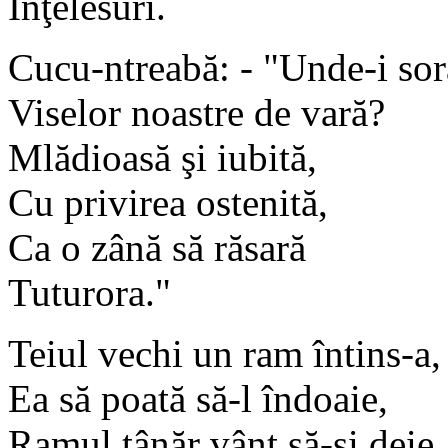
Înţelesuri.
Cucu-ntreabă: - "Unde-i sor
Viselor noastre de vară?
Mlădioasă şi iubită,
Cu privirea ostenită,
Ca o zână să răsară
Tuturora."
Teiul vechi un ram întins-a,
Ea să poată să-l îndoaie,
Ramul tânăr vânt să-şi deie