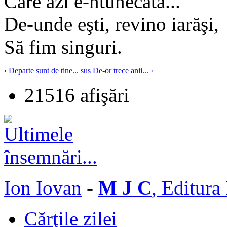
Care azi e-ntunecată...
De-unde eşti, revino iarăşi,
Să fim singuri.
‹ Departe sunt de tine...
sus
De-or trece anii... ›
21516 afişări
Ion Iovan
-
M J C
, Editura
Cărţile zilei