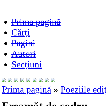
Prima pagină
Cărţi
Pagini
Autori
Secţiuni
Prima pagină
»
Poeziile edi