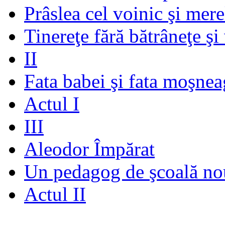
Prâslea cel voinic şi mere
Tinereţe fără bătrâneţe şi
II
Fata babei şi fata moşnea
Actul I
III
Aleodor Împărat
Un pedagog de şcoală no
Actul II