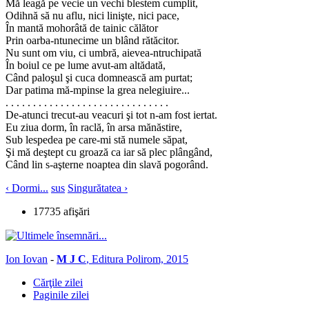
Mă leagă pe vecie un vechi blestem cumplit,
Odihnă să nu aflu, nici linişte, nici pace,
În mantă mohorâtă de tainic călător
Prin oarba-ntunecime un blând rătăcitor.
Nu sunt om viu, ci umbră, aievea-ntruchipată
În boiul ce pe lume avut-am altădată,
Când paloşul şi cuca domnească am purtat;
Dar patima mă-mpinse la grea nelegiuire...
. . . . . . . . . . . . . . . . . . . . . . . . . . . . . .
De-atunci trecut-au veacuri şi tot n-am fost iertat.
Eu ziua dorm, în raclă, în arsa mănăstire,
Sub lespedea pe care-mi stă numele săpat,
Şi mă deştept cu groază ca iar să plec plângând,
Când lin s-aşterne noaptea din slavă pogorând.
‹ Dormi...
sus
Singurătatea ›
17735 afişări
Ion Iovan
-
M J C
, Editura Polirom, 2015
Cărţile zilei
Paginile zilei