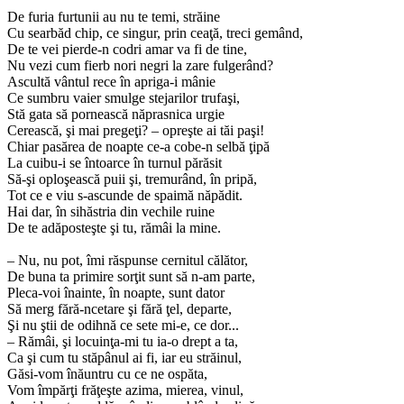
De furia furtunii au nu te temi, străine
Cu searbăd chip, ce singur, prin ceaţă, treci gemând,
De te vei pierde-n codri amar va fi de tine,
Nu vezi cum fierb nori negri la zare fulgerând?
Ascultă vântul rece în apriga-i mânie
Ce sumbru vaier smulge stejarilor trufaşi,
Stă gata să pornească năprasnica urgie
Cerească, şi mai pregeţi? – opreşte ai tăi paşi!
Chiar pasărea de noapte ce-a cobe-n selbă ţipă
La cuibu-i se întoarce în turnul părăsit
Să-şi oploşească puii şi, tremurând, în pripă,
Tot ce e viu s-ascunde de spaimă năpădit.
Hai dar, în sihăstria din vechile ruine
De te adăposteşte şi tu, rămâi la mine.
– Nu, nu pot, îmi răspunse cernitul călător,
De buna ta primire sorţit sunt să n-am parte,
Pleca-voi înainte, în noapte, sunt dator
Să merg fără-ncetare şi fără ţel, departe,
Şi nu ştii de odihnă ce sete mi-e, ce dor...
– Rămâi, şi locuinţa-mi tu ia-o drept a ta,
Ca şi cum tu stăpânul ai fi, iar eu străinul,
Găsi-vom înăuntru cu ce ne ospăta,
Vom împărţi frăţeşte azima, mierea, vinul,