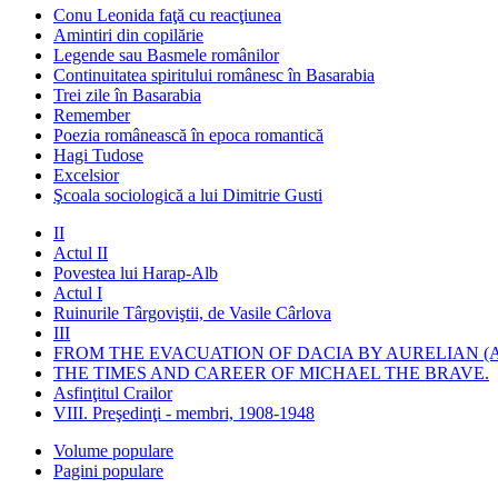
Conu Leonida faţă cu reacţiunea
Amintiri din copilărie
Legende sau Basmele românilor
Continuitatea spiritului românesc în Basarabia
Trei zile în Basarabia
Remember
Poezia românească în epoca romantică
Hagi Tudose
Excelsior
Şcoala sociologică a lui Dimitrie Gusti
II
Actul II
Povestea lui Harap-Alb
Actul I
Ruinurile Târgoviştii, de Vasile Cârlova
III
FROM THE EVACUATION OF DACIA BY AURELIAN (A
THE TIMES AND CAREER OF MICHAEL THE BRAVE.
Asfinţitul Crailor
VIII. Preşedinţi - membri, 1908-1948
Volume populare
Pagini populare