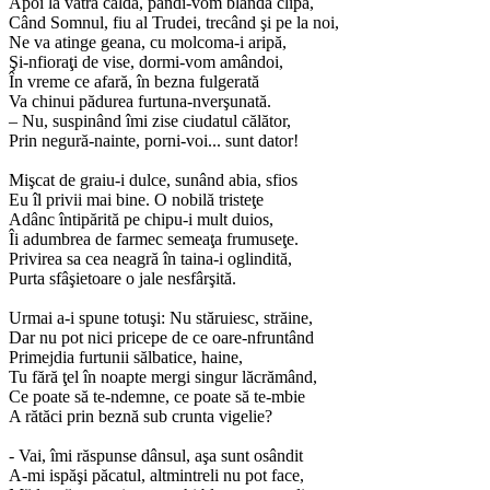
Apoi la vatra caldă, pândi-vom blânda clipă,
Când Somnul, fiu al Trudei, trecând şi pe la noi,
Ne va atinge geana, cu molcoma-i aripă,
Şi-nfioraţi de vise, dormi-vom amândoi,
În vreme ce afară, în bezna fulgerată
Va chinui pădurea furtuna-nverşunată.
– Nu, suspinând îmi zise ciudatul călător,
Prin negură-nainte, porni-voi... sunt dator!
Mişcat de graiu-i dulce, sunând abia, sfios
Eu îl privii mai bine. O nobilă tristeţe
Adânc întipărită pe chipu-i mult duios,
Îi adumbrea de farmec semeaţa frumuseţe.
Privirea sa cea neagră în taina-i oglindită,
Purta sfâşietoare o jale nesfârşită.
Urmai a-i spune totuşi: Nu stăruiesc, străine,
Dar nu pot nici pricepe de ce oare-nfruntând
Primejdia furtunii sălbatice, haine,
Tu fără ţel în noapte mergi singur lăcrămând,
Ce poate să te-ndemne, ce poate să te-mbie
A rătăci prin beznă sub crunta vigelie?
- Vai, îmi răspunse dânsul, aşa sunt osândit
A-mi ispăşi păcatul, altmintreli nu pot face,