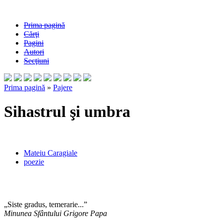
Prima pagină
Cărţi
Pagini
Autori
Secţiuni
Prima pagină
»
Pajere
Sihastrul şi umbra
Mateiu Caragiale
poezie
„Siste gradus, temerarie...”
Minunea Sfântului Grigore Papa