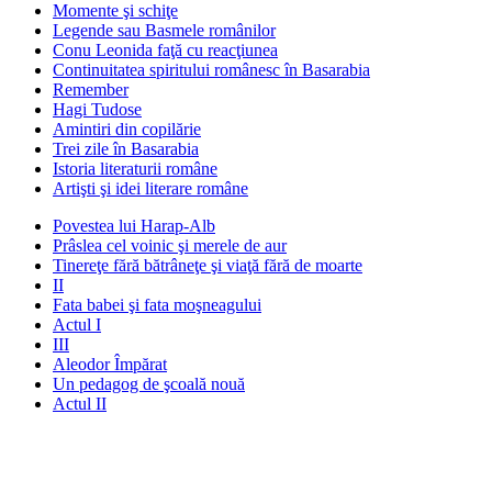
Momente şi schiţe
Legende sau Basmele românilor
Conu Leonida faţă cu reacţiunea
Continuitatea spiritului românesc în Basarabia
Remember
Hagi Tudose
Amintiri din copilărie
Trei zile în Basarabia
Istoria literaturii române
Artişti şi idei literare române
Povestea lui Harap-Alb
Prâslea cel voinic şi merele de aur
Tinereţe fără bătrâneţe şi viaţă fără de moarte
II
Fata babei şi fata moşneagului
Actul I
III
Aleodor Împărat
Un pedagog de şcoală nouă
Actul II