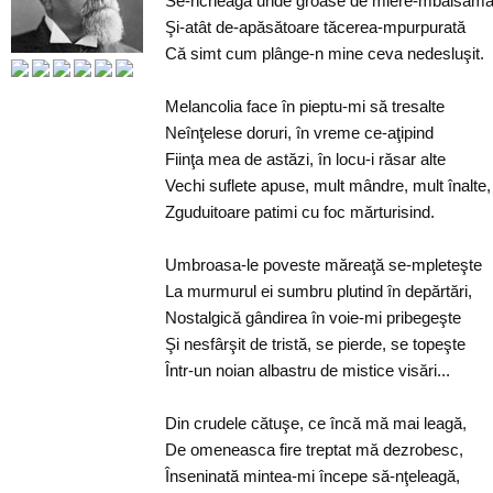
Se-ncheagă unde groase de miere-mbălsăma
Şi-atât de-apăsătoare tăcerea-mpurpurată
Că simt cum plânge-n mine ceva nedesluşit.
Melancolia face în pieptu-mi să tresalte
Neînţelese doruri, în vreme ce-aţipind
Fiinţa mea de astăzi, în locu-i răsar alte
Vechi suflete apuse, mult mândre, mult înalte,
Zguduitoare patimi cu foc mărturisind.
Umbroasa-le poveste măreaţă se-mpleteşte
La murmurul ei sumbru plutind în depărtări,
Nostalgică gândirea în voie-mi pribegeşte
Şi nesfârşit de tristă, se pierde, se topeşte
Într-un noian albastru de mistice visări...
Din crudele cătuşe, ce încă mă mai leagă,
De omeneasca fire treptat mă dezrobesc,
Înseninată mintea-mi începe să-nţeleagă,