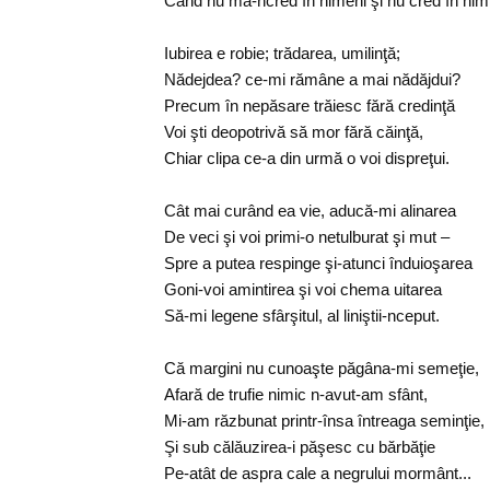
Când nu mă-ncred în nimeni şi nu cred în nim
Iubirea e robie; trădarea, umilinţă;
Nădejdea? ce-mi rămâne a mai nădăjdui?
Precum în nepăsare trăiesc fără credinţă
Voi şti deopotrivă să mor fără căinţă,
Chiar clipa ce-a din urmă o voi dispreţui.
Cât mai curând ea vie, aducă-mi alinarea
De veci şi voi primi-o netulburat şi mut –
Spre a putea respinge şi-atunci înduioşarea
Goni-voi amintirea şi voi chema uitarea
Să-mi legene sfârşitul, al liniştii-nceput.
Că margini nu cunoaşte păgâna-mi semeţie,
Afară de trufie nimic n-avut-am sfânt,
Mi-am răzbunat printr-însa întreaga seminţie,
Şi sub călăuzirea-i păşesc cu bărbăţie
Pe-atât de aspra cale a negrului mormânt...