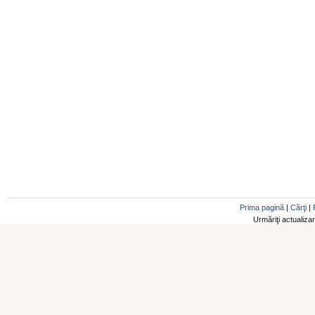
Prima pagină
|
Cărţi
|
Urmăriţi actualiza