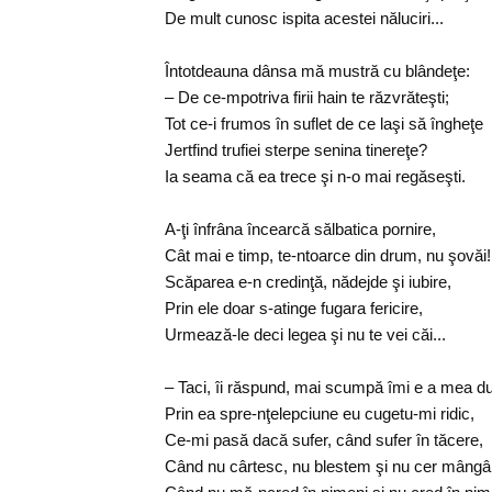
De mult cunosc ispita acestei năluciri...
Întotdeauna dânsa mă mustră cu blândeţe:
– De ce-mpotriva firii hain te răzvrăteşti;
Tot ce-i frumos în suflet de ce laşi să îngheţe
Jertfind trufiei sterpe senina tinereţe?
Ia seama că ea trece şi n-o mai regăseşti.
A-ţi înfrâna încearcă sălbatica pornire,
Cât mai e timp, te-ntoarce din drum, nu şovăi!
Scăparea e-n credinţă, nădejde şi iubire,
Prin ele doar s-atinge fugara fericire,
Urmează-le deci legea şi nu te vei căi...
– Taci, îi răspund, mai scumpă îmi e a mea du
Prin ea spre-nţelepciune eu cugetu-mi ridic,
Ce-mi pasă dacă sufer, când sufer în tăcere,
Când nu cârtesc, nu blestem şi nu cer mângâi