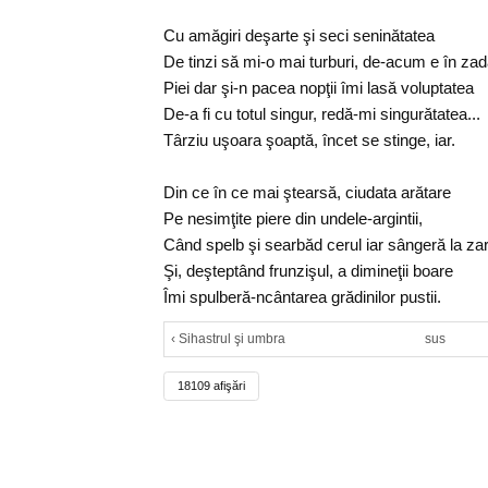
Cu amăgiri deşarte şi seci seninătatea
De tinzi să mi-o mai turburi, de-acum e în zada
Piei dar şi-n pacea nopţii îmi lasă voluptatea
De-a fi cu totul singur, redă-mi singurătatea...
Târziu uşoara şoaptă, încet se stinge, iar.
Din ce în ce mai ştearsă, ciudata arătare
Pe nesimţite piere din undele-argintii,
Când spelb şi searbăd cerul iar sângeră la za
Şi, deşteptând frunzişul, a dimineţii boare
Îmi spulberă-ncântarea grădinilor pustii.
‹ Sihastrul şi umbra
sus
18109 afişări