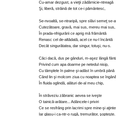
Cu-amar dezgust, a vieţii zădărnicie-ntreagă
Şi, liberă, străină de tot ce-i pământesc,
Se-nvoaltă, se-ntraripă, spre slăvi semeţ se-
Cutezătoare, gravă, mai sus, mereu mai sus,
În prada-nfrigurării ce aprig mă frământă
Renasc cel de-altădată, acel ce nu-l încântă
Decât singurătatea, dar singur, totuşi, nu-s.
Căci dacă, dus pe gânduri, m-aşez lângă fân
Privind cum apa doarme pe netedul nisip,
Cu tâmplele în palme şi-adăst în umbră până
Când lin şi molcom ziua cu noaptea se îngân
În fluida oglindă, alături de-al meu chip,
În străveziu zăbranic aevea se iveşte
O tainică-arătare... Adâncele-i priviri
Ce se resfrâng prin lacrimi spre mine-şi aţinte
Iar glasu-i ca-ntr-o rugă, tremurător, şopteşte.