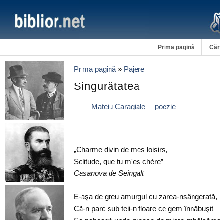
Prima pagină
Căr
Prima pagină
»
Pajere
Singurătatea
Mateiu Caragiale
poezie
„Charme divin de mes loisirs,
Solitude, que tu m'es chère”
Casanova de Seingalt
E-aşa de greu amurgul cu zarea-nsângerată,
Că-n parc sub teii-n floare ce gem înnăbuşit