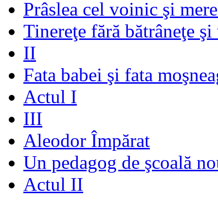
Prâslea cel voinic şi mere
Tinereţe fără bătrâneţe şi
II
Fata babei şi fata moşnea
Actul I
III
Aleodor Împărat
Un pedagog de şcoală no
Actul II