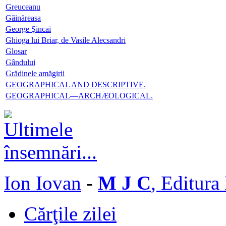
Greuceanu
Găinăreasa
George Şincai
Ghioga lui Briar, de Vasile Alecsandri
Glosar
Gândului
Grădinele amăgirii
GEOGRAPHICAL AND DESCRIPTIVE.
GEOGRAPHICAL—ARCHÆOLOGICAL.
Ion Iovan
-
M J C
, Editura
Cărţile zilei