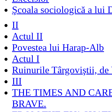
Şcoala sociologică a lui 
II
Actul II
Povestea lui Harap-Alb
Actul I
Ruinurile Târgoviştii, de
III
THE TIMES AND CAR
BRAVE.