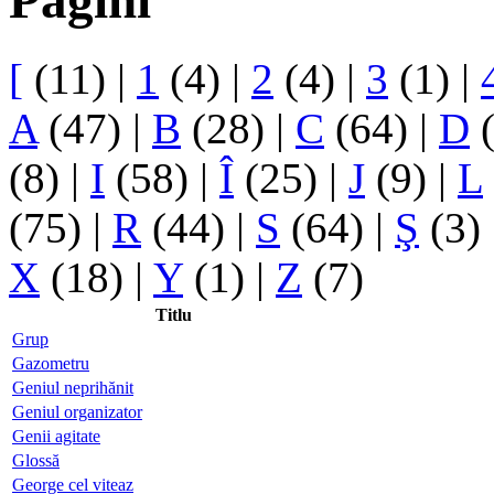
Pagini
[
(11)
|
1
(4)
|
2
(4)
|
3
(1)
|
A
(47)
|
B
(28)
|
C
(64)
|
D
(
(8)
|
I
(58)
|
Î
(25)
|
J
(9)
|
L
(75)
|
R
(44)
|
S
(64)
|
Ş
(3)
X
(18)
|
Y
(1)
|
Z
(7)
Titlu
Grup
Gazometru
Geniul neprihănit
Geniul organizator
Genii agitate
Glossă
George cel viteaz