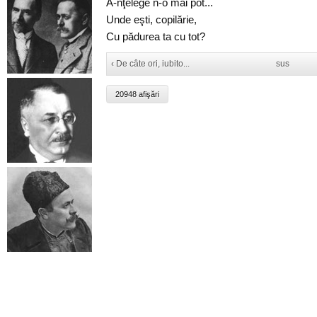
A-nţelege n-o mai pot...
Unde eşti, copilărie,
Cu pădurea ta cu tot?
‹ De câte ori, iubito...
sus
20948 afişări