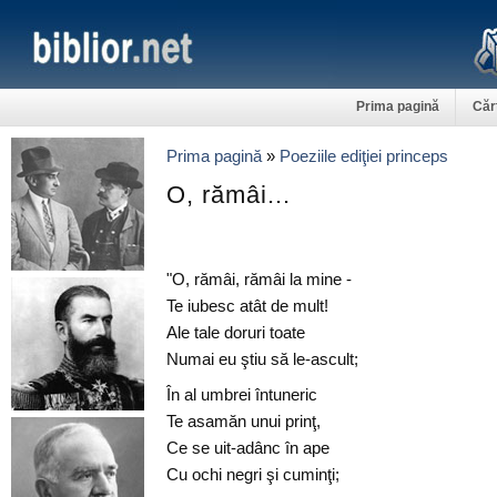
Prima pagină
Căr
Prima pagină
»
Poeziile ediţiei princeps
O, rămâi...
"O, rămâi, rămâi la mine -
Te iubesc atât de mult!
Ale tale doruri toate
Numai eu ştiu să le-ascult;
În al umbrei întuneric
Te asamăn unui prinţ,
Ce se uit-adânc în ape
Cu ochi negri şi cuminţi;