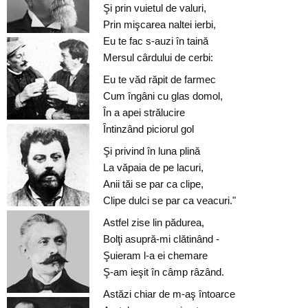
Şi prin vuietul de valuri,
Prin mişcarea naltei ierbi,
Eu te fac s-auzi în taină
Mersul cârdului de cerbi:
Eu te văd răpit de farmec
Cum îngâni cu glas domol,
În a apei strălucire
Întinzând piciorul gol
Şi privind în luna plină
La văpaia de pe lacuri,
Anii tăi se par ca clipe,
Clipe dulci se par ca veacuri."
Astfel zise lin pădurea,
Bolţi asupră-mi clătinând -
Şuieram l-a ei chemare
Ş-am ieşit în câmp râzând.
Astăzi chiar de m-aş întoarce