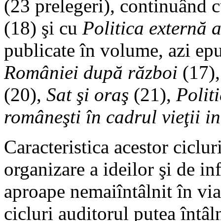
(23 prelegeri), continuând 
(18) şi cu
Politica externă 
publicate în volume, azi ep
României după război
(17)
(20),
Sat şi oraş
(21),
Politi
româneşti în cadrul vieţii i
Caracteristica acestor ciclur
organizare a ideilor şi de in
aproape nemaiîntâlnit în viaţ
cicluri auditorul putea întâl