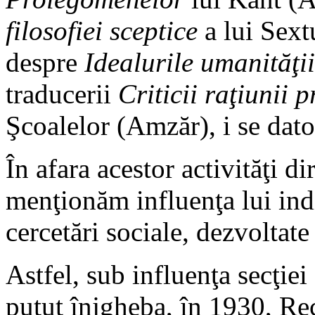
filosofiei sceptice
a lui Sext
despre
Idealurile umanităţii
traducerii
Criticii raţiunii p
Şcoalelor (Amzăr), i se dato
În afara acestor activităţi di
menţionăm influenţa lui indir
cercetări sociale, dezvoltate
Astfel, sub influenţa secţiei
putut înjgheba, în 1930, Re