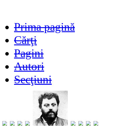
Prima pagină
Cărţi
Pagini
Autori
Secţiuni