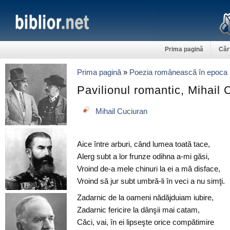
Prima pagină
Căr
Prima pagină
»
Poezia românească în epoca 
Pavilionul romantic, Mihail 
Mihail Cuciuran
Aice între arburi, când lumea toată tace,
Alerg subt a lor frunze odihna a-mi găsi,
Vroind de-a mele chinuri la ei a mă disface,
Vroind să jur subt umbră-li în veci a nu simţi.
Zadarnic de la oameni nădăjduiam iubire,
Zadarnic fericire la dânşii mai catam,
Căci, vai, în ei lipseşte orice compătimire