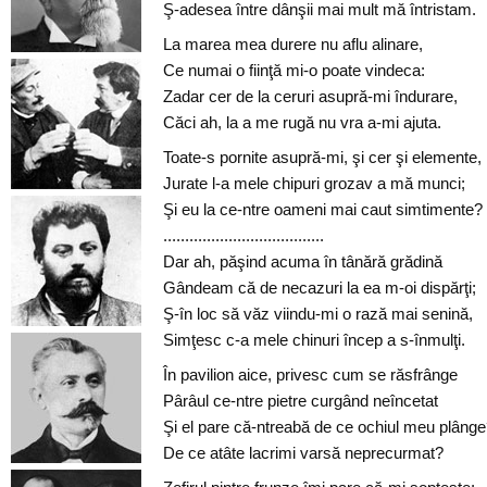
Ş-adesea între dânşii mai mult mă întristam.
La marea mea durere nu aflu alinare,
Ce numai o fiinţă mi-o poate vindeca:
Zadar cer de la ceruri asupră-mi îndurare,
Căci ah, la a me rugă nu vra a-mi ajuta.
Toate-s pornite asupră-mi, şi cer şi elemente,
Jurate l-a mele chipuri grozav a mă munci;
Şi eu la ce-ntre oameni mai caut simtimente?
.....................................
Dar ah, păşind acuma în tânără grădină
Gândeam că de necazuri la ea m-oi dispărţi;
Ş-în loc să văz viindu-mi o rază mai senină,
Simţesc c-a mele chinuri încep a s-înmulţi.
În pavilion aice, privesc cum se răsfrânge
Pârâul ce-ntre pietre curgând neîncetat
Şi el pare că-ntreabă de ce ochiul meu plâng
De ce atâte lacrimi varsă neprecurmat?