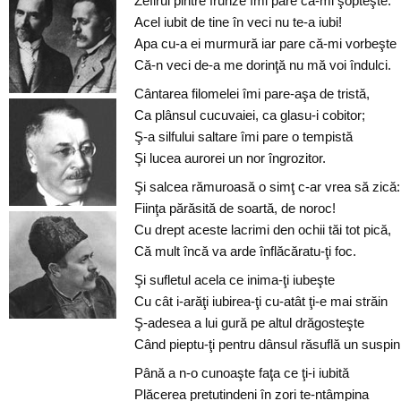
Zefirul pintre frunze îmi pare că-mi şopteşte:
Acel iubit de tine în veci nu te-a iubi!
Apa cu-a ei murmură iar pare că-mi vorbeşte
Că-n veci de-a me dorinţă nu mă voi îndulci.
Cântarea filomelei îmi pare-aşa de tristă,
Ca plânsul cucuvaiei, ca glasu-i cobitor;
Ş-a silfului saltare îmi pare o tempistă
Şi lucea aurorei un nor îngrozitor.
Şi salcea rămuroasă o simţ c-ar vrea să zică:
Fiinţa părăsită de soartă, de noroc!
Cu drept aceste lacrimi den ochii tăi tot pică,
Că mult încă va arde înflăcăratu-ţi foc.
Şi sufletul acela ce inima-ţi iubeşte
Cu cât i-arăţi iubirea-ţi cu-atât ţi-e mai străin
Ş-adesea a lui gură pe altul drăgosteşte
Când pieptu-ţi pentru dânsul răsuflă un suspin
Până a n-o cunoaşte faţa ce ţi-i iubită
Plăcerea pretutindeni în zori te-ntâmpina