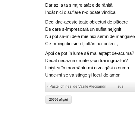
Dar azi a ta simţire atât e de rănită
Încât nici o suflare n-o poate vindica.
Deci dac-aceste toate obiecturi de plăcere
De care s-împresoară un suflet nejignit
Nu pot să-mi deie mie nici semn de mângâier
Ce-mping din sinu-ţi oftări necontenit,
Apoi ce pot în lume să mai aştept de-acuma?
Decât necazuri crunte ş-un trai îngrozitor?
Liniştea în mormântu-mi o voi găsi-o numa
Unde-mi se va stinge şi focul de amor.
‹ Pastel chinez, de Vasile Alecsandri
sus
20356 afişări