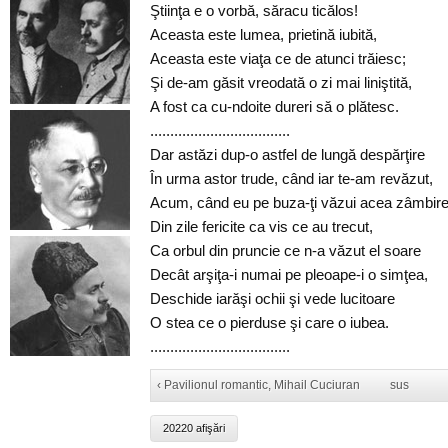
Ştiinţa e o vorbă, săracu ticălos!
Aceasta este lumea, prietină iubită,
Aceasta este viaţa ce de atunci trăiesc;
Şi de-am găsit vreodată o zi mai liniştită,
A fost ca cu-ndoite dureri să o plătesc.
...................................
Dar astăzi dup-o astfel de lungă despărţire
În urma astor trude, când iar te-am revăzut,
Acum, când eu pe buza-ţi văzui acea zâmbir
Din zile fericite ca vis ce au trecut,
Ca orbul din pruncie ce n-a văzut el soare
Decât arşiţa-i numai pe pleoape-i o simţea,
Deschide iarăşi ochii şi vede lucitoare
O stea ce o pierduse şi care o iubea.
...................................
‹ Pavilionul romantic, Mihail Cuciuran
sus
20220 afişări