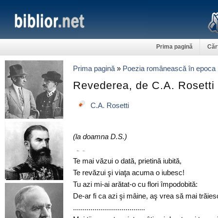
Prima pagină
Căr
Prima pagină
»
Poezia românească în epoca 
Revederea, de C.A. Rosetti
C.A. Rosetti
(la doamna D.S.)
Te mai văzui o dată, prietină iubită,
Te revăzui şi viaţa acuma o iubesc!
Tu azi mi-ai arătat-o cu flori împodobită:
De-ar fi ca azi şi mâine, aş vrea să mai trăies
.....................................