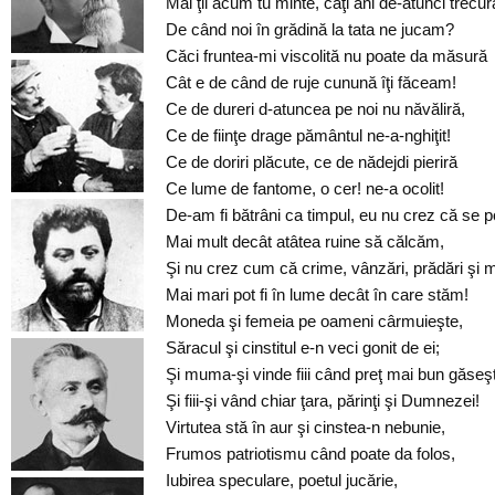
Mai ţii acum tu minte, câţi ani de-atunci trecur
De când noi în grădină la tata ne jucam?
Căci fruntea-mi viscolită nu poate da măsură
Cât e de când de ruje cunună îţi făceam!
Ce de dureri d-atuncea pe noi nu năvăliră,
Ce de fiinţe drage pământul ne-a-nghiţit!
Ce de doriri plăcute, ce de nădejdi pieriră
Ce lume de fantome, o cer! ne-a ocolit!
De-am fi bătrâni ca timpul, eu nu crez că se 
Mai mult decât atâtea ruine să călcăm,
Şi nu crez cum că crime, vânzări, prădări şi 
Mai mari pot fi în lume decât în care stăm!
Moneda şi femeia pe oameni cârmuieşte,
Săracul şi cinstitul e-n veci gonit de ei;
Şi muma-şi vinde fiii când preţ mai bun găseş
Şi fiii-şi vând chiar ţara, părinţi şi Dumnezei!
Virtutea stă în aur şi cinstea-n nebunie,
Frumos patriotismu când poate da folos,
Iubirea speculare, poetul jucărie,