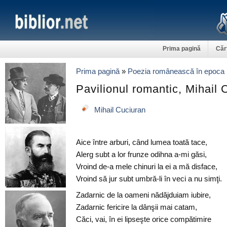
Prima pagină
Căr
Prima pagină
»
Poezia românească în epoca 
Pavilionul romantic, Mihail 
Mihail Cuciuran
Aice între arburi, când lumea toată tace,
Alerg subt a lor frunze odihna a-mi găsi,
Vroind de-a mele chinuri la ei a mă disface,
Vroind să jur subt umbră-li în veci a nu simţi.
Zadarnic de la oameni nădăjduiam iubire,
Zadarnic fericire la dânşii mai catam,
Căci, vai, în ei lipseşte orice compătimire