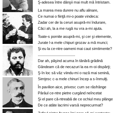
Ş-adesea între dânşii mai mult mă întristam.
La marea mea durere nu aflu alinare,
Ce numai o fiinţă mi-o poate vindeca:
Zadar cer de la ceruri asupră-mi îndurare,
Căci ah, la a me rugă nu vra a-mi ajuta.
Toate-s pornite asupră-mi, şi cer şi elemente,
Jurate l-a mele chipuri grozav a mă munci;
Şi eu la ce-ntre oameni mai caut simtimente?
.....................................
Dar ah, păşind acuma în tânără grădină
Gândeam că de necazuri la ea m-oi dispărţi;
Ş-în loc să văz viindu-mi o rază mai senină,
Simţesc c-a mele chinuri încep a s-înmulţi.
În pavilion aice, privesc cum se răsfrânge
Pârâul ce-ntre pietre curgând neîncetat
Şi el pare că-ntreabă de ce ochiul meu plâng
De ce atâte lacrimi varsă neprecurmat?