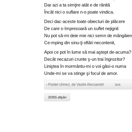
Dar azi a ta simţire atât e de rănită
Încât nici o suflare n-o poate vindica.
Deci dac-aceste toate obiecturi de plăcere
De care s-împresoară un suflet nejignit
Nu pot să-mi deie mie nici semn de mângâier
Ce-mping din sinu-ţi oftări necontenit,
Apoi ce pot în lume să mai aştept de-acuma?
Decât necazuri crunte ş-un trai îngrozitor?
Liniştea în mormântu-mi o voi găsi-o numa
Unde-mi se va stinge şi focul de amor.
‹ Pastel chinez, de Vasile Alecsandri
sus
20355 afişări