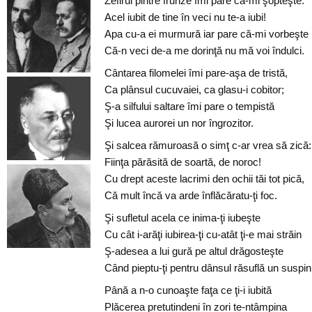
Zefirul pintre frunze îmi pare că-mi şopteşte:
Acel iubit de tine în veci nu te-a iubi!
Apa cu-a ei murmură iar pare că-mi vorbeşte
Că-n veci de-a me dorinţă nu mă voi îndulci.
Cântarea filomelei îmi pare-aşa de tristă,
Ca plânsul cucuvaiei, ca glasu-i cobitor;
Ş-a silfului saltare îmi pare o tempistă
Şi lucea aurorei un nor îngrozitor.
Şi salcea rămuroasă o simţ c-ar vrea să zică:
Fiinţa părăsită de soartă, de noroc!
Cu drept aceste lacrimi den ochii tăi tot pică,
Că mult încă va arde înflăcăratu-ţi foc.
Şi sufletul acela ce inima-ţi iubeşte
Cu cât i-arăţi iubirea-ţi cu-atât ţi-e mai străin
Ş-adesea a lui gură pe altul drăgosteşte
Când pieptu-ţi pentru dânsul răsuflă un suspin
Până a n-o cunoaşte faţa ce ţi-i iubită
Plăcerea pretutindeni în zori te-ntâmpina