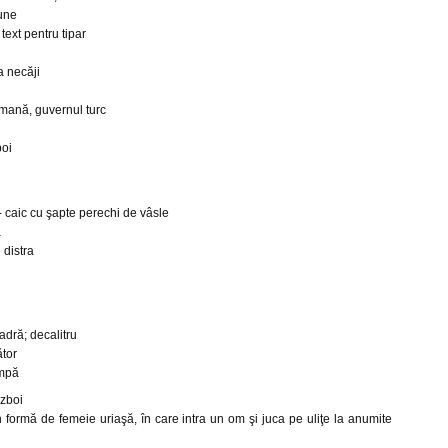
iune
 text pentru tipar
a necăji
omană, guvernul turc
boi
) - caic cu şapte perechi de vâsle
ă
 distra
vadră; decalitru
ător
umpă
ăzboi
formă de femeie uriaşă, în care intra un om şi juca pe uliţe la anumite