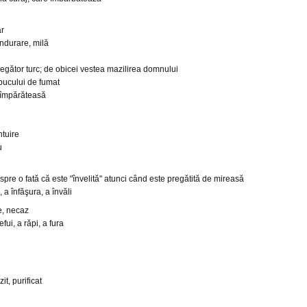
ar
 îndurare, milă
regător turc; de obicei vestea mazilirea domnului
bucului de fumat
- împărăteasă
ntuire
u
spre o fată că este "învelită" atunci când este pregătită de mireasă
, a înfăşura, a învăli
e, necaz
efui, a răpi, a fura
zit, purificat