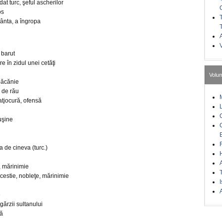
dat turc, şeful ascherilor
os
ânta, a îngropa
A
 barut
e în zidul unei cetăţi
Volu
 băcănie
 de rău
atjocură, ofensă
uşine
sa de cineva (turc.)
, mărinimie
cestie, nobleţe, mărinimie
I
A
e
gărzii sultanului
ţă