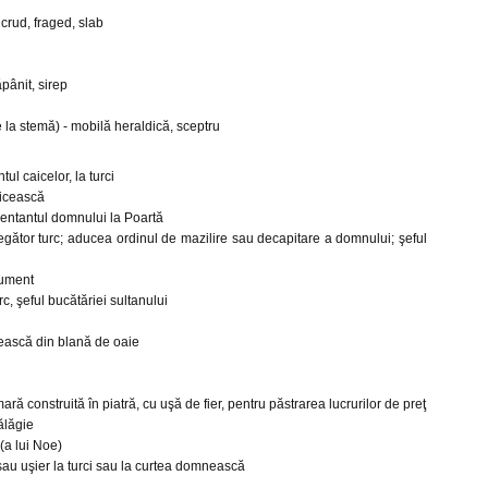
 crud, fraged, slab
ăpânit, sirep
e la stemă) - mobilă heraldică, sceptru
l caicelor, la turci
ricească
entantul domnului la Poartă
egător turc; aducea ordinul de mazilire sau decapitare a domnului; şeful
cument
c, şeful bucătăriei sultanului
tească din blană de oaie
mară construită în piatră, cu uşă de fier, pentru păstrarea lucrurilor de preţ
ălăgie
 (a lui Noe)
 sau uşier la turci sau la curtea domnească