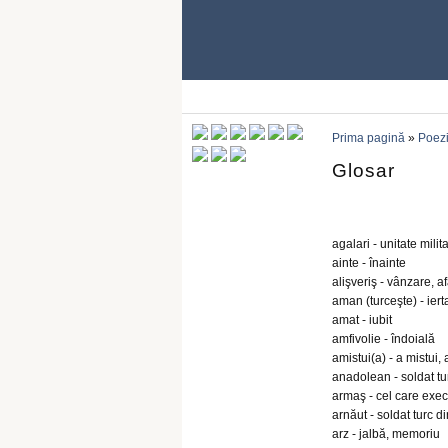
Prima pagină
»
Poezi
Glosar
agalari - unitate milita
ainte - înainte
alişveriş - vânzare, 
aman (turceşte) - iert
amat - iubit
amfivolie - îndoială
amistui(a) - a mistui,
anadolean - soldat tu
armaş - cel care exe
arnăut - soldat turc d
arz - jalbă, memoriu