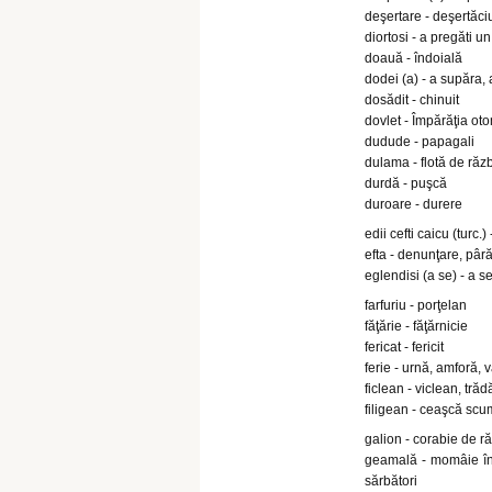
deşertare - deşertăc
diortosi - a pregăti un
doauă - îndoială
dodei (a) - a supăra, 
dosădit - chinuit
dovlet - Împărăţia ot
dudude - papagali
dulama - flotă de răz
durdă - puşcă
duroare - durere
edii cefti caicu (turc.
efta - denunţare, pâr
eglendisi (a se) - a se
farfuriu - porţelan
făţărie - făţărnicie
fericat - fericit
ferie - urnă, amforă, 
ficlean - viclean, trăd
filigean - ceaşcă sc
galion - corabie de r
geamală - momâie în 
sărbători