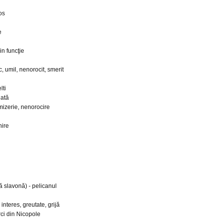
os
e
in funcţie
, umil, nenorocit, smerit
lti
dată
 mizerie, nenorocire
nire
ă slavonă) - pelicanul
interes, greutate, grijă
rci din Nicopole