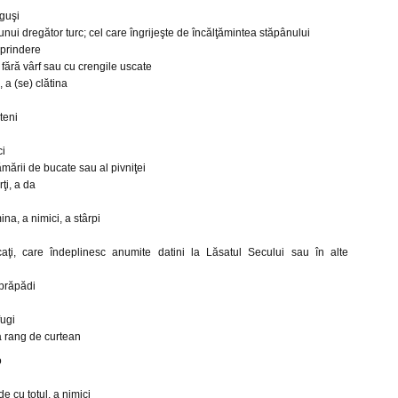
nguşi
 unui dregător turc; cel care îngrijeşte de încălţămintea stăpânului
eprindere
 fără vârf sau cu crengile uscate
, a (se) clătina
teni
ci
ămării de bucate sau al pivniţei
ţi, a da
ina, a nimici, a stârpi
ţi, care îndeplinesc anumite datini la Lăsatul Secului sau în alte
 prăpădi
fugi
 la rang de curtean
o
de cu totul, a nimici