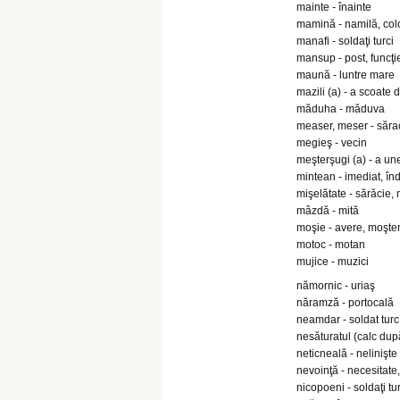
mainte - înainte
mamină - namilă, col
manafi - soldaţi turci
mansup - post, funcţi
maună - luntre mare
mazili (a) - a scoate d
măduha - măduva
measer, meser - sărac
megieş - vecin
meşterşugi (a) - a une
mintean - imediat, în
mişelătate - sărăcie,
mâzdă - mită
moşie - avere, moşte
motoc - motan
mujice - muzici
nămornic - uriaş
năramză - portocală
neamdar - soldat turc
nesăturatul (calc dup
neticneală - nelinişte
nevoinţă - necesitate, 
nicopoeni - soldaţi tu