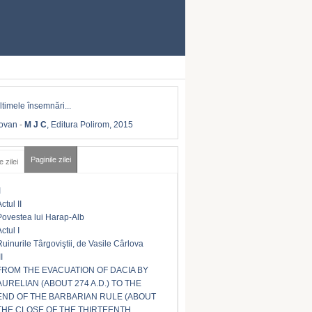
Iovan
-
M J C
, Editura Polirom, 2015
Paginile zilei
e zilei
I
ctul II
Povestea lui Harap-Alb
ctul I
Ruinurile Târgoviştii, de Vasile Cârlova
II
FROM THE EVACUATION OF DACIA BY
AURELIAN (ABOUT 274 A.D.) TO THE
END OF THE BARBARIAN RULE (ABOUT
THE CLOSE OF THE THIRTEENTH