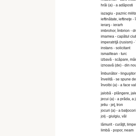
hrăi (a) - a adăposti
iazagiu - paznic milit
ieftinătate, ieftineţe -
ierarş - ierarh
imbrohor, îmbrion - d
imamea - capătul ciu
imperatriţă (rusism) 
instans - solicitant
ismailtean - turc
izbavă - scăpare, mâ
iznoavă (de) - din no
îmbunător - linguşitor
învelită - se spune de
învolbi (a) - a face val
jalobă - plângere, jal
jecui (a) - a prăda, a j
jetiu - jeţ, tron
jocuri (a) - a batjocori
jolj - giulgiu, văl
lămurit - curăţit, limpe
limbă - popor, neam