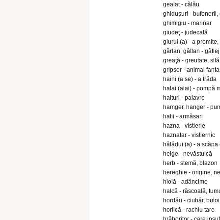
gealat - călău
ghiduşuri - bufonerii,
ghimigiu - marinar
giudeţ - judecată
giurui (a) - a promite
gârlan, gâtlan - gâtlej
greaţă - greutate, sil
gripsor - animal fanta
haini (a se) - a trăda
halai (alai) - pompă m
halturi - palavre
hamger, hanger - pum
hatii - armăsari
hazna - vistierie
haznatar - vistiernic
hălădui (a) - a scăpa c
helge - nevăstuică
herb - stemă, blazon
hereghie - origine, n
hiolă - adâncime
halcă - răscoală, tumu
hordău - ciubăr, butoi
horilcă - rachiu tare
hrăboritor - care ins