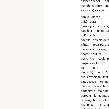
ascher, ascheriu - sol
aspidă - şarpe venin
astruca(a) - a înmorm
babiţă - diaree
baftă - gură
barot - praf de puşcă,
başcă - turn de apărar
batăr - măcar
băcălie - articole de
bănat - necaz, părere
băsău - răzbunare, b
beare - băutură
becisnicie - nevoie, r
bergeră - fotolii
bili(a) - a albi
bindisi(a) - a nu-i pă
biv (slavonism) - fost
blagocestie - nobleţe
blagorodnicie - blago
bogoslovie - teologie
borozan - luntre mar
bostangi-bass - şeful 
boz, boază - zeu, zei