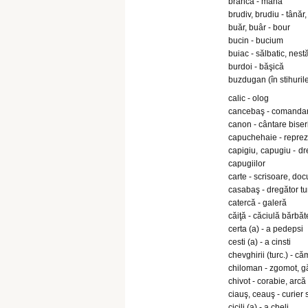
brâncă - mână
brudiv, brudiu - tânăr,
buăr, buâr - bour
bucin - bucium
buiac - sălbatic, nest
burdoi - băşică
buzdugan (în stihuril
calic - olog
cancebaş - comandantu
canon - cântare bise
capuchehaie - reprez
capigiu, capugiu - dr
capugiilor
carte - scrisoare, do
casabaş - dregător tur
catercă - galeră
căiţă - căciulă bărbă
certa (a) - a pedepsi
cesti (a) - a cinsti
chevghirii (turc.) - că
chiloman - zgomot, g
chivot - corabie, arcă
ciauş, ceauş - curier
cicili (a) - a cheli