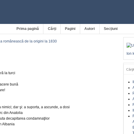
Prima pagină
Cărţi
Pagini
Autori
Secţiuni
a românească de la origini la 1830
Ion 
Cărţil
ră la turci
I
afacere bună
A
are!
A
 a nimici; dar şi: a suporta, a ascunde, a dosi
I
rc din Anatolia
cuta decapitarea condamnaţilor
in Albania