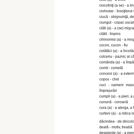
ciocotniţi (a se) - a li
ciohodar - însoţitorul
ciucă - obişnuinţă, d
ciungut - copac uscat
clăti (a) - a (se) mişca
clătit - împins
clirinomisi (a) - a moş
cocon, cucon - fiu
colătăci (a) - a încolă
colceriu - paznic al c
comânda (a) - a împăr
comit - cometă
conceni (a) - a exterm
copos - chel
cuci - oameni masca
împrejurări
cumpli (a) - a pieri, a
cunună - coroană
cura (a) - a alerga, a 
curteni (a) - a ridica
dăcindea - de dincol
deală - motiv, treabă
despierde (a) - a pier