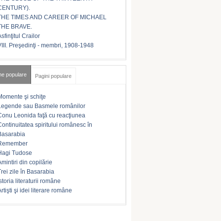
CENTURY).
THE TIMES AND CAREER OF MICHAEL
THE BRAVE.
sfinţitul Crailor
VIII. Preşedinţi - membri, 1908-1948
me populare
Pagini populare
Momente şi schiţe
Legende sau Basmele românilor
Conu Leonida faţă cu reacţiunea
Continuitatea spiritului românesc în
Basarabia
Remember
Hagi Tudose
Amintiri din copilărie
Trei zile în Basarabia
storia literaturii române
rtişti şi idei literare române