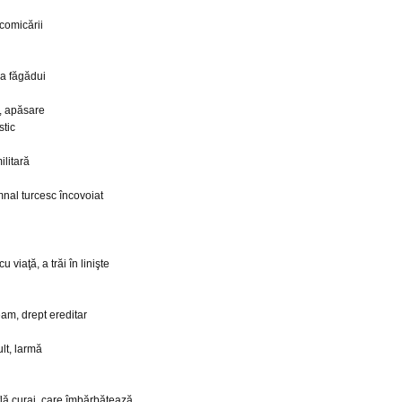
 comicării
, a făgădui
ă, apăsare
stic
ilitară
nal turcesc încovoiat
u viaţă, a trăi în linişte
eam, drept ereditar
lt, larmă
uflă curaj, care îmbărbătează