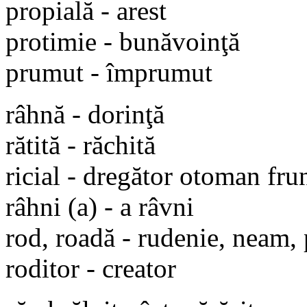
propială - arest
protimie - bunăvoinţă
prumut - împrumut
râhnă - dorinţă
rătită - răchită
ricial - dregător otoman fru
râhni (a) - a râvni
rod, roadă - rudenie, neam,
roditor - creator