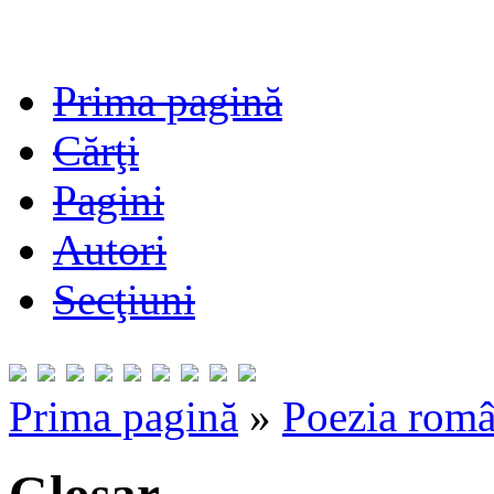
Prima pagină
Cărţi
Pagini
Autori
Secţiuni
Prima pagină
»
Poezia româ