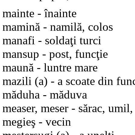
mainte - înainte
mamină - namilă, colos
manafi - soldaţi turci
mansup - post, funcţie
maună - luntre mare
mazili (a) - a scoate din fun
măduha - măduva
measer, meser - sărac, umil,
megieş - vecin