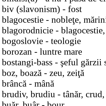
biv (slavonism) - fost
blagocestie - nobleţe, mări
blagorodnicie - blagocestie
bogoslovie - teologie
borozan - luntre mare
bostangi-bass - şeful gărzii 
boz, boază - zeu, zeiţă
brâncă - mână
brudiv, brudiu - tânăr, crud,
buăr, buâr - bour