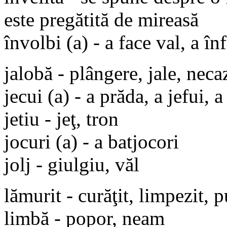
este pregătită de mireasă
învolbi (a) - a face val, a în
jalobă - plângere, jale, neca
jecui (a) - a prăda, a jefui, a
jetiu - jeţ, tron
jocuri (a) - a batjocori
jolj - giulgiu, văl
lămurit - curăţit, limpezit, p
limbă - popor, neam