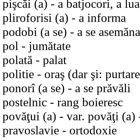
pişcăi (a) - a batjocori, a lu
pliroforisi (a) - a informa
podobi (a se) - a se asemăn
pol - jumătate
polată - palat
politie - oraş (dar şi: purtare
ponorî (a se) - a se prăvăli
postelnic - rang boieresc
povăţui (a) - var. povăţi (a) 
pravoslavie - ortodoxie