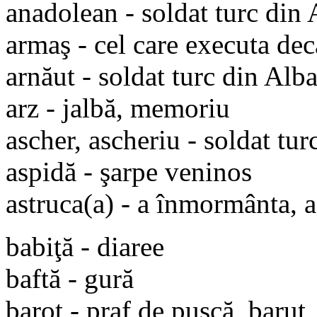
anadolean - soldat turc din 
armaş - cel care executa de
arnăut - soldat turc din Alb
arz - jalbă, memoriu
ascher, ascheriu - soldat tur
aspidă - şarpe veninos
astruca(a) - a înmormânta, 
babiţă - diaree
baftă - gură
barot - praf de puşcă, barut