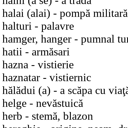
haini (a se) - a trăda
halai (alai) - pompă militară
halturi - palavre
hamger, hanger - pumnal tu
hatii - armăsari
hazna - vistierie
haznatar - vistiernic
hălădui (a) - a scăpa cu viaţă,
helge - nevăstuică
herb - stemă, blazon