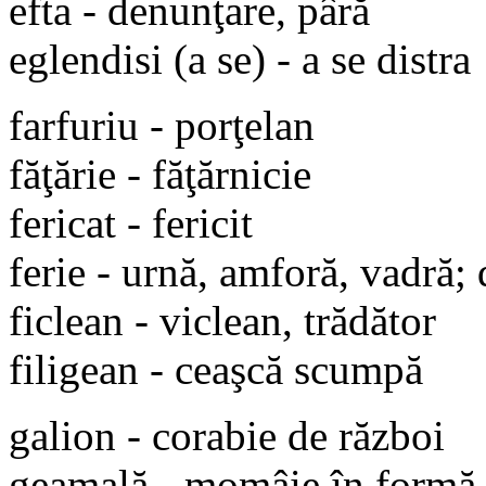
efta - denunţare, pâră
eglendisi (a se) - a se distra
farfuriu - porţelan
făţărie - făţărnicie
fericat - fericit
ferie - urnă, amforă, vadră; 
ficlean - viclean, trădător
filigean - ceaşcă scumpă
galion - corabie de război
geamală - momâie în formă d