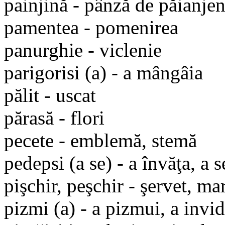
painjină - pânză de păianje
pamentea - pomenirea
panurghie - viclenie
parigorisi (a) - a mângâia
pălit - uscat
părasă - flori
pecete - emblemă, stemă
pedepsi (a se) - a învăţa, a s
pişchir, peşchir - şervet, m
pizmi (a) - a pizmui, a invid