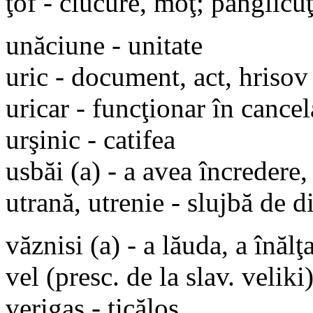
ţof - ciucure, moţ; panglicuţ
unăciune - unitate
uric - document, act, hrisov
uricar - funcţionar în canc
urşinic - catifea
usbăi (a) - a avea încredere,
utrană, utrenie - slujbă de 
văznisi (a) - a lăuda, a înălţ
vel (presc. de la slav. veliki
verigaş - ticălos