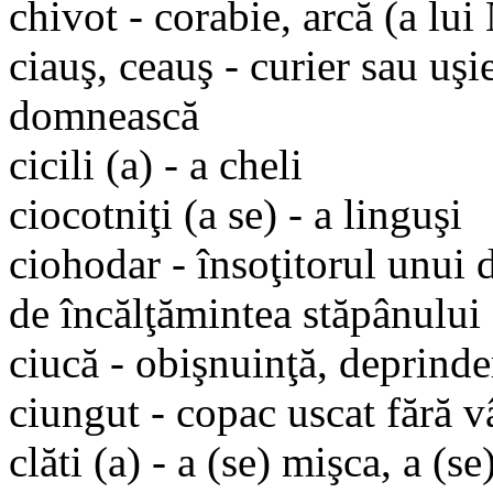
chivot - corabie, arcă (a lui
ciauş, ceauş - curier sau uşie
domnească
cicili (a) - a cheli
ciocotniţi (a se) - a linguşi
ciohodar - însoţitorul unui d
de încălţămintea stăpânului
ciucă - obişnuinţă, deprinde
ciungut - copac uscat fără v
clăti (a) - a (se) mişca, a (se