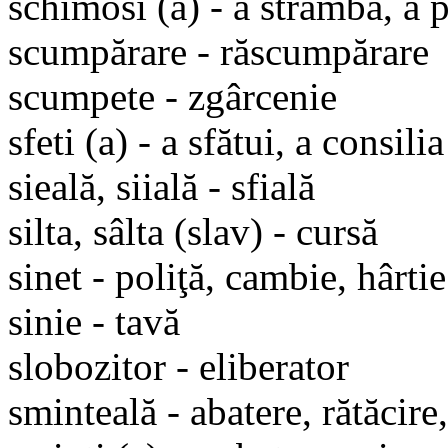
schimosi (a) - a strâmba, a 
scumpărare - răscumpărare
scumpete - zgârcenie
sfeti (a) - a sfătui, a consilia
sieală, siială - sfială
silta, sâlta (slav) - cursă
sinet - poliţă, cambie, hârti
sinie - tavă
slobozitor - eliberator
sminteală - abatere, rătăcire