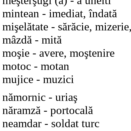
meşterşugi (a) - a unelti
mintean - imediat, îndată
mişelătate - sărăcie, mizerie
mâzdă - mită
moşie - avere, moştenire
motoc - motan
mujice - muzici
nămornic - uriaş
năramză - portocală
neamdar - soldat turc