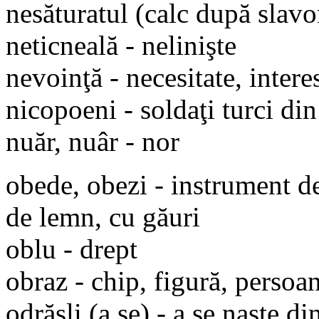
nesăturatul (calc după slavo
neticneală - nelinişte
nevoinţă - necesitate, interes
nicopoeni - soldaţi turci di
nuăr, nuâr - nor
obede, obezi - instrument de
de lemn, cu găuri
oblu - drept
obraz - chip, figură, persoan
odrăsli (a se) - a se naşte di