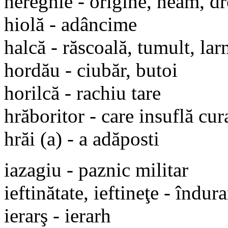
hereghie - origine, neam, dr
hiolă - adâncime
halcă - răscoală, tumult, la
hordău - ciubăr, butoi
horilcă - rachiu tare
hrăboritor - care insuflă cu
hrăi (a) - a adăposti
iazagiu - paznic militar
ieftinătate, ieftineţe - îndur
ierarş - ierarh