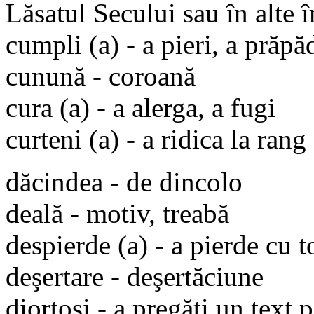
Lăsatul Secului sau în alte 
cumpli (a) - a pieri, a prăpă
cunună - coroană
cura (a) - a alerga, a fugi
curteni (a) - a ridica la rang
dăcindea - de dincolo
deală - motiv, treabă
despierde (a) - a pierde cu t
deşertare - deşertăciune
diortosi - a pregăti un text 