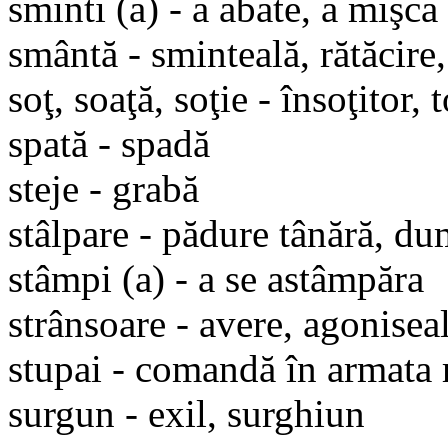
sminti (a) - a abate, a mişca
smântă - sminteală, rătăcire,
soţ, soaţă, soţie - însoţitor, 
spată - spadă
steje - grabă
stâlpare - pădure tânără, d
stâmpi (a) - a se astâmpăra
strânsoare - avere, agonise
stupai - comandă în armata 
surgun - exil, surghiun