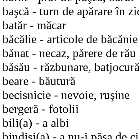
başcă - turn de apărare în zi
batăr - măcar
băcălie - articole de băcănie
bănat - necaz, părere de rău
băsău - răzbunare, batjocură
beare - băutură
becisnicie - nevoie, ruşine
bergeră - fotolii
bili(a) - a albi
bindisi(a) - a nu-i păsa de c