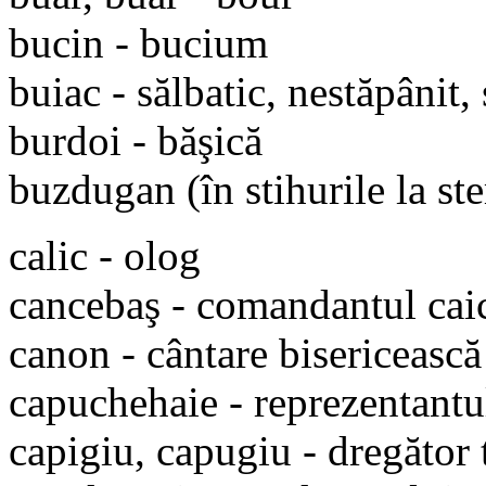
bucin - bucium
buiac - sălbatic, nestăpânit, 
burdoi - băşică
buzdugan (în stihurile la st
calic - olog
cancebaş - comandantul caice
canon - cântare bisericească
capuchehaie - reprezentantu
capigiu, capugiu - dregător 