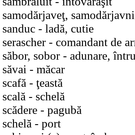
sămbrăluit - întovărăşit
samodărjaveţ, samodărjavnic
sanduc - ladă, cutie
serascher - comandant de ar
săbor, sobor - adunare, într
săvai - măcar
scafă - ţeastă
scală - schelă
scădere - pagubă
schelă - port