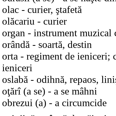
olac - curier, ştafetă
olăcariu - curier
organ - instrument muzical c
orândă - soartă, destin
orta - regiment de ieniceri;
ieniceri
oslabă - odihnă, repaos, lini
oţărî (a se) - a se mâhni
obrezui (a) - a circumcide