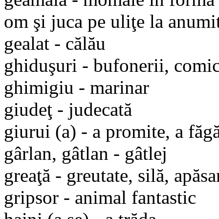
om şi juca pe uliţe la anumi
gealat - călău
ghiduşuri - bufonerii, comic
ghimigiu - marinar
giudeţ - judecată
giurui (a) - a promite, a făg
gârlan, gâtlan - gâtlej
greaţă - greutate, silă, apăsa
gripsor - animal fantastic