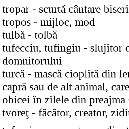
tropar - scurtă cântare biser
tropos - mijloc, mod
tulbă - tolbă
tufecciu, tufingiu - slujitor
domnitorului
turcă - mască cioplită din l
capră sau de alt animal, car
obicei în zilele din preajm
tvoreţ - făcător, creator, zidi