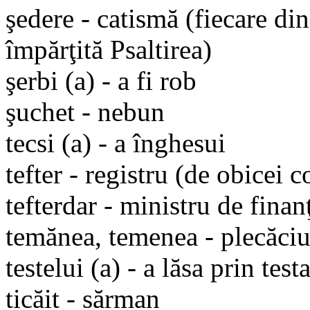
şedere - catismă (fiecare din
împărţită Psaltirea)
şerbi (a) - a fi rob
şuchet - nebun
tecsi (a) - a înghesui
tefter - registru (de obicei c
tefterdar - ministru de finanţ
temănea, temenea - plecăci
testelui (a) - a lăsa prin tes
ticăit - sărman