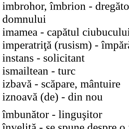
imbrohor, îmbrion - dregător
domnului
imamea - capătul ciubuculu
imperatriţă (rusism) - împăr
instans - solicitant
ismailtean - turc
izbavă - scăpare, mântuire
iznoavă (de) - din nou
îmbunător - linguşitor
învelită - se spune despre o 