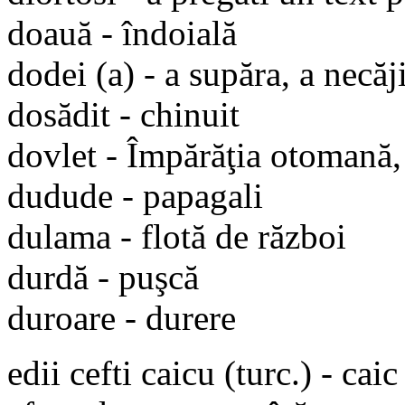
doauă - îndoială
dodei (a) - a supăra, a necăj
dosădit - chinuit
dovlet - Împărăţia otomană,
dudude - papagali
dulama - flotă de război
durdă - puşcă
duroare - durere
edii cefti caicu (turc.) - cai