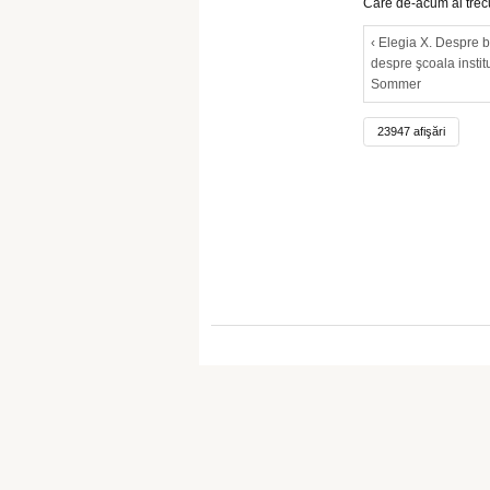
Care de-acum ai trecut
‹ Elegia X. Despre b
despre şcoala insti
Sommer
23947 afişări