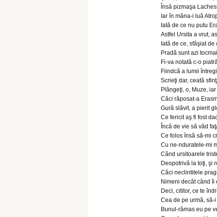
Însă pizmaşa Lachesis 
Iar în mâna-i luă Atrop
Iată de ce nu putu Er
Astfel Ursita a vrut, 
Iată de ce, sfâşiat de c
Pradă sunt azi tocmai
Fi-va notată c-o piatr
Fiindcă a lumii între
Scrieţi dar, ceată sfinţi
Plângeţi, o, Muze, iar 
Căci răposat-a Erasmu
Gură slăvit, a pierit gl
Ce fericit aş fi fost
Încă de vie să văd fa
Ce folos însă să-mi c
Cu ne-nduratele-mi m
Când ursitoarele trist
Deopotrivă la toţi, şi 
Căci neclintitele prag
Nimeni decât când îi e
Deci, cititor, ce te î
Cea de pe urmă, să-i s
Bunul-rămas eu pe vec