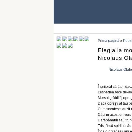
Prima pagină
»
Poezi
Elegia la m
Nicolaus Ol
Nicolaus Olah
Îngrijorat călător, dac
Lespedea rece de-aici
Mersul grăbit îţi opre
Dacă opreşti al tău pas
Cum socotesc, auzit
Căci în acest univers 
Dărăpănatul său trup
Trist, însă spiritul să
Încă din fragezii ani