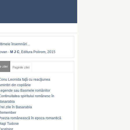
Iovan
-
M J C
, Editura Polirom, 2015
e zilei
Paginile zilei
Conu Leonida faţă cu reacţiunea
Amintiri din copilărie
Legende sau Basmele românilor
Continuitatea spiritului românesc în
Basarabia
Trei zile în Basarabia
Remember
Poezia românească în epoca romantică
Hagi Tudose
Excelsior