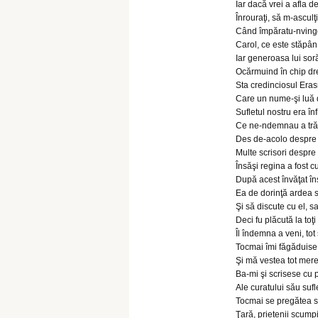
Iar dacă vrei a afla d
Înrouraţi, să m-asculţi
Când împăratu-nvinge
Carol, ce este stăpân
Iar generoasa lui sor
Ocărmuind în chip drep
Sta credinciosul Eras
Care un nume-şi luă 
Sufletul nostru era înfr
Ce ne-ndemnau a trăi 
Des de-acolo despre 
Multe scrisori despre
Însăşi regina a fost c
După acest învăţat îns
Ea de dorinţă ardea 
Şi să discute cu el, 
Deci fu plăcută la toţ
Îl îndemna a veni, tot
Tocmai îmi făgăduise 
Şi mă vestea tot mere
Ba-mi şi scrisese cu 
Ale curatului său sufl
Tocmai se pregătea să
Ţară, prietenii scumpi