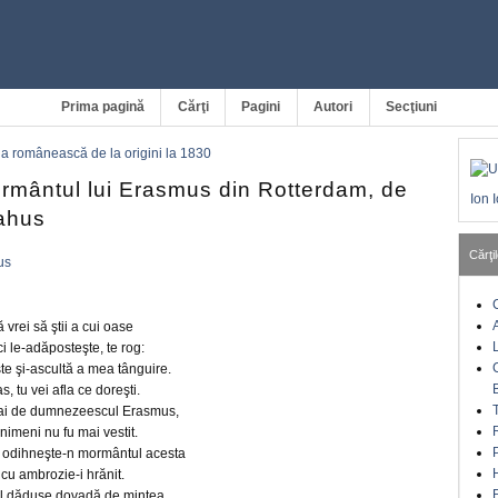
Prima pagină
Cărţi
Pagini
Autori
Secţiuni
a românească de la origini la 1830
ormântul lui Erasmus din Rotterdam, de
Ion 
ahus
Cărţil
us
ă vrei să ştii a cui oase
 le-adăposteşte, te rog:
şte şi-ascultă a mea tânguire.
, tu vei afla ce doreşti.
-ai de dumnezeescul Erasmus,
nimeni nu fu mai vestit.
 odihneşte-n mormântul acesta
u cu ambrozie-i hrănit.
 el dăduse dovadă de mintea