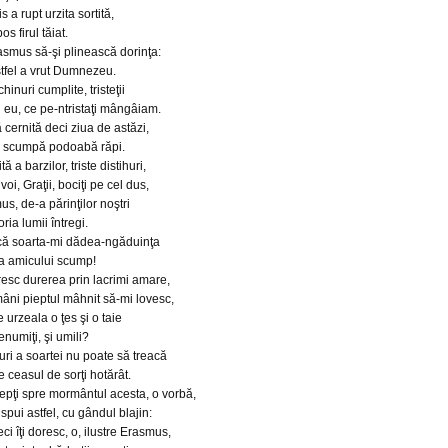
a rupt urzita sortită,
os firul tăiat.
asmus să-şi plinească dorinţa:
astfel a vrut Dumnezeu.
hinuri cumplite, tristeţii
 eu, ce pe-ntristaţi mângâiam.
ă cernită deci ziua de astăzi,
gi scumpă podoabă răpi.
tă a barzilor, triste distihuri,
voi, Graţii, bociţi pe cel dus,
s, de-a părinţilor noştri
oria lumii întregi.
 dacă soarta-mi dădea-ngăduinţa
ţa amicului scump!
resc durerea prin lacrimi amare,
âni pieptul mâhnit să-mi lovesc,
e urzeala o ţes şi o taie
renumiţi, şi umili?
uri a soartei nu poate să treacă
 ceasul de sorţi hotărât.
ndrepţi spre mormântul acesta, o vorbă,
pui astfel, cu gândul blajin:
i îţi doresc, o, ilustre Erasmus,