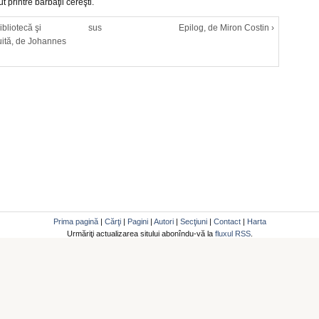
 printre bărbaţii cereşti.
ibliotecă şi
sus
Epilog, de Miron Costin ›
tuită, de Johannes
Prima pagină
|
Cărţi
|
Pagini
|
Autori
|
Secţiuni
|
Contact
|
Harta
Urmăriţi actualizarea sitului abonîndu-vă la
fluxul RSS
.