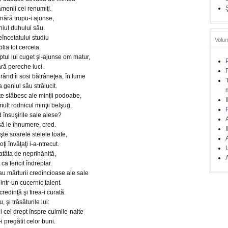
amenii cei renumiţi.
ânără trupu-i ajunse,
niul duhului său.
eîncetatului studiu
Volu
lia tot cerceta.
ptul lui cuget şi-ajunse om matur,
ără pereche luci.
rând îi sosi bătrâneţea, în lume
 geniul său strălucit.
şte slăbesc ale minţii podoabe,
I
mult rodnicul minţii belşug.
 însuşirile sale alese?
A
să le înnumere, cred.
I
te soarele stelele toate,
toţi învăţaţi i-a-ntrecut.
 atâta de neprihănită,
A
 ca fericit îndreptar.
u mărturii credincioase ale sale
ntr-un cucernic talent.
credinţă şi firea-i curată.
, şi trăsăturile lui:
l cel drept înspre culmile-nalte
i pregătit celor buni.