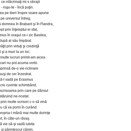
e ce-nlăcrimaţi mi-s obrajii
 - rogu-te - încă puţin.
a pe iberi înspre soare-apune
 pe universul întreg,
ă domnea în Brabant şi în Flandra,
t prin înţeleptul ei sfat,
mus în oraşul ce-i zic Basilea,
după al său împărat.
ăţit prin virtuţi şi credinţă
şi a muri la un loc.
multe lucruri primit-am aicea
 cari nu pot acuma vorbi.
uprinsă de-o vie-nclinare
uşi de cer înzestrat.
să-l vadă pe Erasmus
sacre cuvinte schimbând,
i scrisoarea prin care pe dânsul
 stăruind ne-ncetat.
prin multe scrisori c-o să vină
u că va porni în curând.
propria-i mână mai multe dorinţe
et, în câte-un răvaş.
 vie să-şi vadă iubita
 şi părintescul cămin.