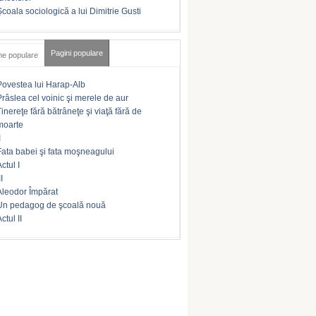
Şcoala sociologică a lui Dimitrie Gusti
Pagini populare
me populare
Povestea lui Harap-Alb
Prâslea cel voinic şi merele de aur
Tinereţe fără bătrâneţe şi viaţă fără de
moarte
I
Fata babei şi fata moşneagului
ctul I
II
Aleodor Împărat
Un pedagog de şcoală nouă
ctul II