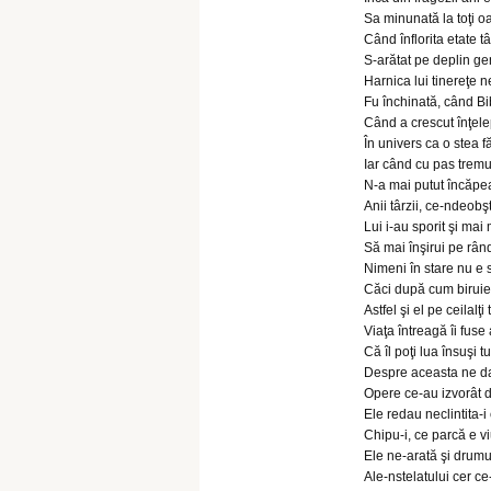
Sa minunată la toţi o
Când înflorita etate t
S-arătat pe deplin ge
Harnica lui tinereţe n
Fu închinată, când Bib
Când a crescut înţele
În univers ca o stea f
Iar când cu pas tremu
N-a mai putut încăpea
Anii târzii, ce-ndeob
Lui i-au sporit şi mai 
Să mai înşirui pe rând
Nimeni în stare nu e 
Căci după cum biruieş
Astfel şi el pe ceilalţi 
Viaţa întreagă îi fuse
Că îl poţi lua însuşi tu
Despre aceasta ne da
Opere ce-au izvorât di
Ele redau neclintita-i 
Chipu-i, ce parcă e viu
Ele ne-arată şi drumu
Ale-nstelatului cer ce-