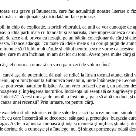
*
ase sau grave şi întunecate, care fac actualităţii noastre literare o fi
nici măcar intenţionate, şi niciodată nu face grimase.
robabil, în chip de explicaţie, istoricii viitorului, ca unii ce vor cunoaşt
e: o idilă parfumată cu trandafir şi zaharisită, care impresionează cam str
e. Copil de zece ani, privea cu nesaţiu pe un bătrân colecţionar de cărţi şi
aceasta, France adaogă: "cu toate că ideile mele s-au corupt puţin de atun
r, trebuie să fi iubit mult cărţile şi cititul pentru a scrie vorbe ca aces
ne, care m-am închinat, m-am dat lor cu totul. Avem prea multe cărţi şi 
scă şi el enorma comoară cu vreo patruzeci de volume încă.
 care-i aşa de puternic la dânsul, se ridică la lirism tocmai atunci când v
sienii, apoi funcţionar la Biblioteca Senatului, unde întâlneşte pe Leconte
t se potriveşte naturilor liniştite. Acum vreo treizeci de ani, un prieten
unoaşterea şi înţelegerea lucrurilor. Indolenţa lui esenţială se zugrăveşte
i indecisă". Acest om aşa de potolit a fost totuşi gata să aibă un duel, şi 
 cauza unei recenzii? Prin urmare, tot pentru cărţi.
le exactelor studii istorice: ediţiile sale de clasici francezi nu sunt simp
hic
, cu care încearcă să se decoreze, stângaci şi pretenţios, burgezia e
ologic. Astfel a ajuns să cunoască ştiinţa şi maniera ştiinţifică; ştiinţa ş
de dorinţa de a cunoaşte şi a înţelege, nu. Şi singur pomeneşte odată d