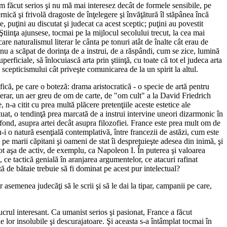
făcut serios şi nu mă mai interesez decât de formele sensibile, pe
nică şi frivolă dragoste de înţelegere şi învăţătură îl stăpânea încă
e, puţini au discutat şi judecat ca acest sceptic; puţini au povestit
Ştiinţa ajunsese, tocmai pe la mijlocul secolului trecut, la cea mai
care naturalismul literar le cânta pe tonuri atât de înalte cât erau de
, nu a scăpat de dorinţa de a instrui, de a răspândi, cum se zice, lumină
uperficiale, să înlocuiască arta prin ştiinţă, cu toate că tot el judeca arta
 scepticismului cât priveşte comunicarea de la un spirit la altul.
fică, pe care o boteză: drama aristocratică - o specie de artă pentru
iterar, un aer greu de om de carte, de "om cult" a la David Friedrich
 n-a citit cu prea multă plăcere pretenţiile aceste estetice ale
ntuat, o tendinţă prea marcată de a instrui intervine uneori dizarmonic în
n fond, asupra artei decât asupra filozofiei. France este prea mult om de
u-i o natură esenţială contemplativă, între francezii de astăzi, cum este
e marii căpitani şi oameni de stat îi despreţuieşte adesea din inimă, şi
tot aşa de activ, de exemplu, ca Napoleon I. În puterea şi valoarea
, ce tactică genială în aranjarea argumentelor, ce atacuri rafinat
 de bătaie trebuie să fi dominat pe acest pur intelectual?
r asemenea judecăţi să le scrii şi să le dai la tipar, campanii pe care,
 lucrul interesant. Ca umanist serios şi pasionat, France a făcut
e lor insolubile şi descurajatoare. Şi aceasta s-a întâmplat tocmai în