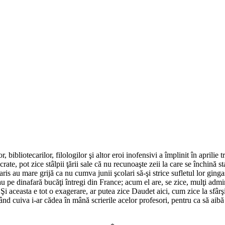
 bibliotecarilor, filologilor şi altor eroi inofensivi a împlinit în aprilie tre
e, pot zice stâlpii ţării sale că nu recunoaşte zeii la care se închină stat
ris au mare grijă ca nu cumva junii şcolari să-şi strice sufletul lor ging
u pe dinafară bucăţi întregi din France; acum el are, se zice, mulţi adm
 Şi aceasta e tot o exagerare, ar putea zice Daudet aici, cum zice la sfâr
ând cuiva i-ar cădea în mână scrierile acelor profesori, pentru ca să aib