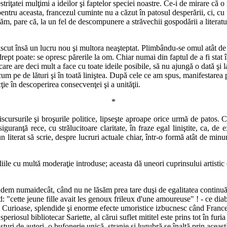
iţatei mulţimi a ideilor şi faptelor speciei noastre. Ce-i de mirare că o 
tru aceasta, francezul cuminte nu a căzut în patosul desperării, ci, cu 
tăm, pare că, la un fel de descompunere a străvechii gospodării a literaturi
născut însă un lucru nou şi multora neaşteptat. Plimbându-se omul atât de s
i drept poate: se opresc părerile la om. Chiar numai din faptul de a fi st
care are deci mult a face cu toate ideile posibile, să nu ajungă o dată şi l
cum pe de lături şi în toată liniştea. După cele ce am spus, manifestarea p
ţie în descoperirea consecvenţei şi a unităţii.
*
 discursurile şi broşurile politice, lipseşte aproape orice urmă de patos. 
uranţă rece, cu strălucitoare claritate, în fraze egal liniştite, ca, de 
n literat să scrie, despre lucruri actuale chiar, într-o formă atât de minu
ile cu multă moderaţie introduse; aceasta dă uneori cuprinsului artistic o p
rindem numaidecât, când nu ne lăsăm prea tare duşi de egalitatea continuă ş
 "cette jeune fille avait les genoux frileux d'une amoureuse" ! - ce dia
Curioase, splendide şi enorme efecte umoristice izbucnesc când France a
eriosul bibliotecar Sariette, al cărui suflet mititel este prins tot în furi
turi de autori, o bufonerie unică, stranie şi lugubră se înalţă prin aceast