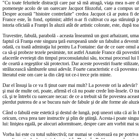
"Cu toate feluritele distracţii care par să mă atragă, viaţa mea n-are d
pomeneşte acolo de un oarecare Jacquot filozoful, care a compus un fe
Despre această "histoire contrefaite" credea Jacquot că ar putea fi de
France este, în fond, optimist; altfel n-ar fi cultivat cu aşa stăruinţă 
istoria oficială a Franţei în aluzii atât de artistic colorate, este, după t
Travestire, fabulă, parabolă - aceasta înseamnă un gust arhaizant, umani
faptul că Franţa este singura ţară europeană unde un fabulist a devenit m
odată, cu toată admiraţia lui pentru La Fontaine: dar de ce oare omul a
ca să-şi probeze tezele pesimiste, tot astfel Anatole France dă povestir
afacerile evreieşti din timpul proconsulatului său, tocmai procesul lui I
de ceartă a regeştilor săi protectori. Dar aceste povestiri foarte stiliza
strălucească sâmburele unui adevăr. Foarte caracteristic e că povestea 
literatul este om care ia din cărţi tot ce-i trece prin minte.
Dar el însuşi la ce va fi ţinut oare mai mult? La poveste ori la adevăr? 
şi mai de multe ori, poate, afirmă el că nu poate crede într-însele. O tra
că, şi te întrebi cu oarecare necaz: de ce a trebuit să fie povestea acea
pierdut puterea de a se bucura naiv de fabule şi de alte forme ale aluzi
Când o fabulă este estetică şi destul de lungă, poţi uneori uita că ai î
oricum, ceva prea tare instructiv şi plin de ştiinţă. Acesta-i poate singu
lui: liniştea egală, pe alocuri adormitoare, despre care am vorbit mai su
Vorba lui este cu totul subiectivă; rar numai se colorează ea pe potriva p