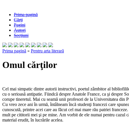
Prima pagină
Cărţi
Pagini
Autori
Secţiuni
Prima pagină
»
Pentru arta literară
Omul cărţilor
Cel mai simpatic dintre autorii instructivi, poetul zâmbitor al bibliofililor,
cu o serioasă antipatie. Fiindcă despre Anatole France, ca şi despre Socrat
corupe tineretul. Mai cu seamă unii profesori de la Universitatea din Pa
Cu vreo zece ani în urmă, întâlneam încă studenţi francezi care spunea
cunoscută, printre acei care au făcut cel mai mare rău patriei franceze.
mult pe cititorii mei şi pe mine. Am vorbit de ele numai pentru cazul c
material erudit, în lucrările acelea.