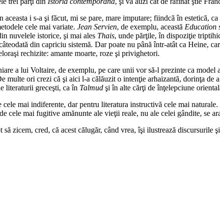
e trei părţi din
Istoria contemporană
, şi va auzi cât de rafinat ştie Fran
Din aceasta i s-a şi făcut, mi se pare, mare imputare; fiindcă în estetică, 
 metodele cele mai variate.
Jean Servien
, de exemplu, această
Education 
din nuvelele istorice, şi mai ales
Thais
, unde părţile, în dispoziţie tript
t câteodată din capriciu sistemă. Dar poate nu până într-atât ca Heine, c
loraşi rechizite: amante moarte, roze şi privighetori.
re a lui Voltaire, de exemplu, pe care unii vor să-l prezinte ca model ab
multe ori crezi că şi aici l-a călăuzit o intenţie arhaizantă, dorinţa de a
 literaturii greceşti, ca în
Talmud
şi în alte cărţi de înţelepciune orienta
cele mai indiferente, dar pentru literatura instructivă cele mai naturale. 
de cele mai fugitive amănunte ale vieţii reale, nu ale celei gândite, se ara
ă zicem, cred, că acest călugăr, când vrea, îşi ilustrează discursurile şi 