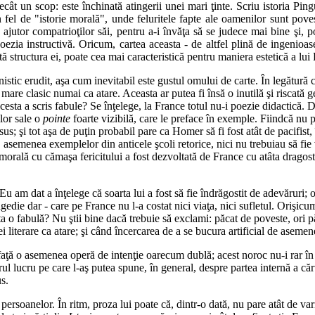
ecât un scop: este închinată atingerii unei mari ţinte. Scriu istoria Pingu
l de "istorie morală", unde feluritele fapte ale oamenilor sunt povesti
 ajutor compatrioţilor săi, pentru a-i învăţa să se judece mai bine şi, p
poezia instructivă. Oricum, cartea aceasta - de altfel plină de ingenioase
oată structura ei, poate cea mai caracteristică pentru maniera estetică a lui
stic erudit, aşa cum inevitabil este gustul omului de carte. În legătură c
are clasic numai ca atare. Aceasta ar putea fi însă o inutilă şi riscată g
cesta a scris fabule? Se înţelege, la France totul nu-i poezie didactică.
ilor sale o
pointe
foarte vizibilă, care le preface în exemple. Fiindcă nu par
sus; şi tot aşa de puţin probabil pare ca Homer să fi fost atât de pacifist,
te, asemenea exemplelor din anticele şcoli retorice, nici nu trebuiau să fi
morală cu cămaşa fericitului a fost dezvoltată de France cu atâta dragos
Eu am dat a înţelege că soarta lui a fost să fie îndrăgostit de adevăruri;
gedie dar - care pe France nu l-a costat nici viaţa, nici sufletul. Orişicu
sta o fabulă? Nu ştii bine dacă trebuie să exclami: păcat de poveste, ori 
ei literare ca atare; şi când încercarea de a se bucura artificial de asem
n faţă o asemenea operă de intenţie oarecum dublă; acest noroc nu-i rar în 
rul lucru pe care l-aş putea spune, în general, despre partea internă a cărţ
s.
ersoanelor. În ritm, proza lui poate că, dintr-o dată, nu pare atât de varia