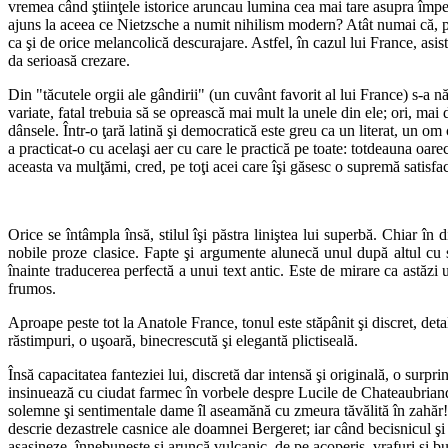
vremea când ştiinţele istorice aruncau lumina cea mai tare asupra împestr
ajuns la aceea ce Nietzsche a numit nihilism modern? Atât numai că, pen
ca şi de orice melancolică descurajare. Astfel, în cazul lui France, asis
da serioasă crezare.
Din "tăcutele orgii ale gândirii" (un cuvânt favorit al lui France) s-a 
variate, fatal trebuia să se oprească mai mult la unele din ele; ori, ma
dânsele. Într-o ţară latină şi democratică este greu ca un literat, un om 
a practicat-o cu acelaşi aer cu care le practică pe toate: totdeauna oare
aceasta va mulţămi, cred, pe toţi acei care îşi găsesc o supremă satisfac
Orice se întâmpla însă, stilul îşi păstra liniştea lui superbă. Chiar în
nobile proze clasice. Fapte şi argumente alunecă unul după altul cu sig
înainte traducerea perfectă a unui text antic. Este de mirare ca astăzi u
frumos.
Aproape peste tot la Anatole France, tonul este stăpânit şi discret, detali
răstimpuri, o uşoară, binecrescută şi elegantă plictiseală.
Însă capacitatea fanteziei lui, discretă dar intensă şi originală, o surp
insinuează cu ciudat farmec în vorbele despre Lucile de Chateaubriand:
solemne şi sentimentale dame îl aseamănă cu zmeura tăvălită în zahăr! 
descrie dezastrele casnice ale doamnei Bergeret; iar când becisnicul şi sp
asasineze, înnebuneşte şi aruncă vulcanic, de pe acoperiş, vrafuri şi bus