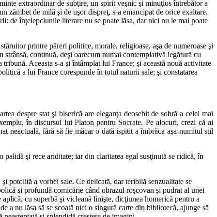
minte extraordinar de subţire, un spirit veşnic şi minuţios întrebător a
un zâmbet de milă şi de uşor dispreţ, s-a emancipat de orice exaltare,
i: de înţelepciunile literare nu se poate lăsa, dar nici nu le mai poate
tăruitor printre păreri politice, morale, religioase, aşa de numeroase şi
at în strânsă, continuă, deşi oarecum numai contemplativă legătură cu
a tribună. Aceasta s-a şi întâmplat lui France; şi această nouă activitate
olitică a lui France corespunde în totul naturii sale; şi constatarea
Cartea despre stat şi biserică are eleganţa deosebit de sobră a celei mai
exemplu, în discursul lui Platon pentru Socrate. Pe alocuri, crezi că ai
nat neactuală, fără să fie măcar o dată ispitit a îmbrăca aşa-numitul stil
alidă şi rece ariditate; iar din claritatea egal susţinută se ridică, în
i potolită a vorbei sale. Ce delicată, dar teribilă senzualitate se
bolică şi profundă comicărie când obrazul roşcovan şi pudrat al unei
plică, cu superbă şi vicleană linişte, dicţiunea homerică pentru a
a de a nu lăsa să se scoată nici o singură carte din bibliotecă, ajunge să
ă neaşteptată şi splendidă creştere de imagini.