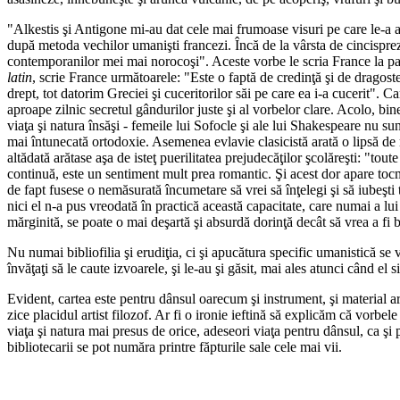
"Alkestis şi Antigone mi-au dat cele mai frumoase visuri pe care le-a a
după metoda vechilor umanişti francezi. Încă de la vârsta de cincispreze
contemporanilor mei mai norocoşi". Aceste vorbe le scria France la patruz
latin
, scrie France următoarele: "Este o faptă de credinţă şi de dragoste c
drept, tot datorim Greciei şi cuceritorilor săi pe care ea i-a cucerit". 
aproape zilnic secretul gândurilor juste şi al vorbelor clare. Acolo, bine
viaţa şi natura însăşi - femeile lui Sofocle şi ale lui Shakespeare nu s
mai întunecată ortodoxie. Asemenea evlavie clasicistă arată o lipsă de
altădată arătase aşa de isteţ puerilitatea prejudecăţilor şcolăreşti: "to
continuă, este un sentiment mult prea romantic. Şi acest dor apare tocm
de fapt fusese o nemăsurată încumetare să vrei să înţelegi şi să iubeşti
nici el n-a pus vreodată în practică această capacitate, care numai a lui
mărginită, se poate o mai deşartă şi absurdă dorinţă decât să vrea a fi b
Nu numai bibliofilia şi erudiţia, ci şi apucătura specific umanistică se v
învăţaţi să le caute izvoarele, şi le-au şi găsit, mai ales atunci când el 
Evident, cartea este pentru dânsul oarecum şi instrument, şi material arti
zice placidul artist filozof. Ar fi o ironie ieftină să explicăm că vorbel
viaţa şi natura mai presus de orice, adeseori viaţa pentru dânsul, ca şi 
bibliotecarii se pot număra printre făpturile sale cele mai vii.