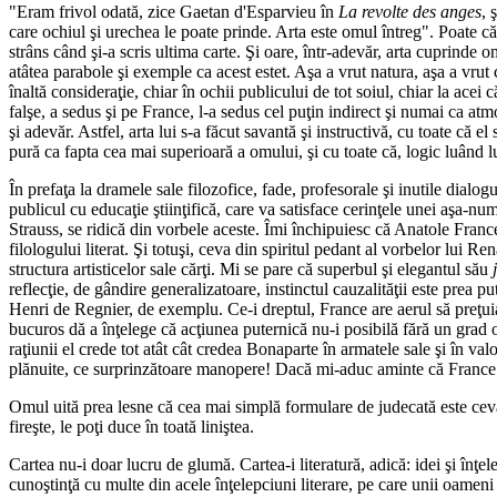
"Eram frivol odată, zice Gaetan d'Esparvieu în
La revolte des anges
, 
care ochiul şi urechea le poate prinde. Arta este omul întreg". Poate că 
strâns când şi-a scris ultima carte. Şi oare, într-adevăr, arta cuprinde om
atâtea parabole şi exemple ca acest estet. Aşa a vrut natura, aşa a vrut 
înaltă consideraţie, chiar în ochii publicului de tot soiul, chiar la acei 
falşe, a sedus şi pe France, l-a sedus cel puţin indirect şi numai ca atm
şi adevăr. Astfel, arta lui s-a făcut savantă şi instructivă, cu toate că el
pură ca fapta cea mai superioară a omului, şi cu toate că, logic luând lu
În prefaţa la dramele sale filozofice, fade, profesorale şi inutile dialo
publicul cu educaţie ştiinţifică, care va satisface cerinţele unei aşa-n
Strauss, se ridică din vorbele aceste. Îmi închipuiesc că Anatole France, 
filologului literat. Şi totuşi, ceva din spiritul pedant al vorbelor lui 
structura artisticelor sale cărţi. Mi se pare că superbul şi elegantul său
reflecţie, de gândire generalizatoare, instinctul cauzalităţii este prea p
Henri de Regnier, de exemplu. Ce-i dreptul, France are aerul să preţuia
bucuros dă a înţelege că acţiunea puternică nu-i posibilă fără un grad 
raţiunii el crede tot atât cât credea Bonaparte în armatele sale şi în va
plănuite, ce surprinzătoare manopere! Dacă mi-aduc aminte că France se 
Omul uită prea lesne că cea mai simplă formulare de judecată este cev
fireşte, le poţi duce în toată liniştea.
Cartea nu-i doar lucru de glumă. Cartea-i literatură, adică: idei şi înţel
cunoştinţă cu multe din acele înţelepciuni literare, pe care unii oameni 