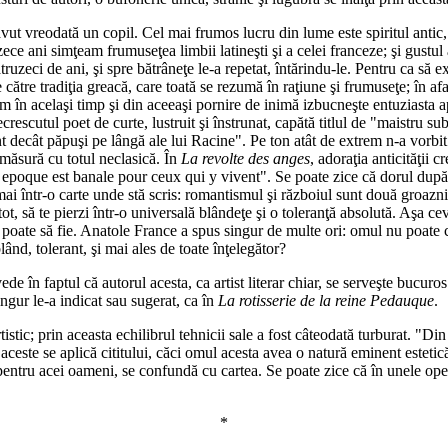
vut vreodată un copil. Cel mai frumos lucru din lume este spiritul antic,
ce ani simţeam frumuseţea limbii latineşti şi a celei franceze; şi gustul a
eci de ani, şi spre bătrâneţe le-a repetat, întărindu-le. Pentru ca să expl
ătre tradiţia greacă, care toată se rezumă în raţiune şi frumuseţe; în afară
Cam în acelaşi timp şi din aceeaşi pornire de inimă izbucneşte entuziasta ap
crescutul poet de curte, lustruit şi înstrunat, capătă titlul de "maistru s
unt decât păpuşi pe lângă ale lui Racine". Pe ton atât de extrem n-a vorbi
 măsură cu totul neclasică. În
La revolte des anges
, adoraţia anticităţii 
ute epoque est banale pour ceux qui y vivent". Se poate zice că dorul după 
ai într-o carte unde stă scris: romantismul şi războiul sunt două groazni
 tot, să te pierzi într-o universală blândeţe şi o toleranţă absolută. Aş
 poate să fie. Anatole France a spus singur de multe ori: omul nu poate cu 
lând, tolerant, şi mai ales de toate înţelegător?
ede în faptul că autorul acesta, ca artist literar chiar, se serveşte bucuro
singur le-a indicat sau sugerat, ca în
La rotisserie de la reine Pedauque
.
stic; prin aceasta echilibrul tehnicii sale a fost câteodată turburat. "Din
e aceste se aplică cititului, căci omul acesta avea o natură eminent estetic
pentru acei oameni, se confundă cu cartea. Se poate zice că în unele opere 
*