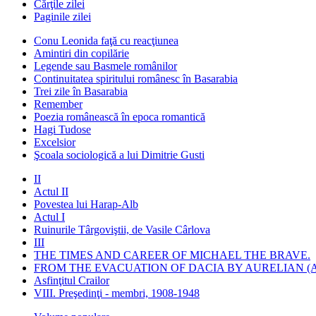
Cărţile zilei
Paginile zilei
Conu Leonida faţă cu reacţiunea
Amintiri din copilărie
Legende sau Basmele românilor
Continuitatea spiritului românesc în Basarabia
Trei zile în Basarabia
Remember
Poezia românească în epoca romantică
Hagi Tudose
Excelsior
Şcoala sociologică a lui Dimitrie Gusti
II
Actul II
Povestea lui Harap-Alb
Actul I
Ruinurile Târgoviştii, de Vasile Cârlova
III
THE TIMES AND CAREER OF MICHAEL THE BRAVE.
FROM THE EVACUATION OF DACIA BY AURELIAN (A
Asfinţitul Crailor
VIII. Preşedinţi - membri, 1908-1948