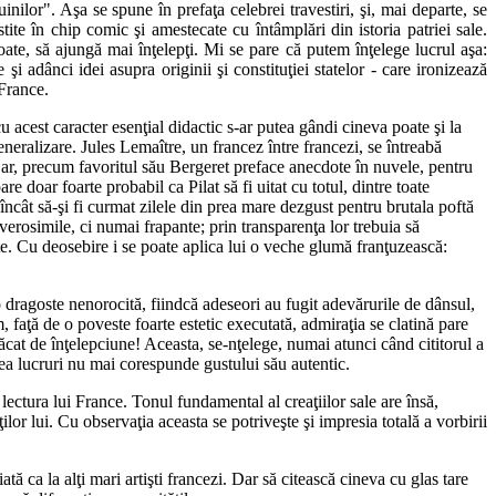
inilor". Aşa se spune în prefaţa celebrei travestiri, şi, mai departe, se
te în chip comic şi amestecate cu întâmplări din istoria patriei sale.
oate, să ajungă mai înţelepţi. Mi se pare că putem înţelege lucrul aşa:
 şi adânci idei asupra originii şi constituţiei statelor - care ironizează
 France.
u acest caracter esenţial didactic s-ar putea gândi cineva poate şi la
eneralizare. Jules Lemaître, un francez între francezi, se întreabă
 Dar, precum favoritul său Bergeret preface anecdote în nuvele, pentru
e doar foarte probabil ca Pilat să fi uitat cu totul, dintre toate
 încât să-şi fi curmat zilele din prea mare dezgust pentru brutala poftă
e verosimile, ci numai frapante; prin transparenţa lor trebuia să
te. Cu deosebire i se poate aplica lui o veche glumă franţuzească:
 o dragoste nenorocită, fiindcă adeseori au fugit adevărurile de dânsul,
m, faţă de o poveste foarte estetic executată, admiraţia se clatină pare
păcat de înţelepciune! Aceasta, se-nţelege, numai atunci când cititorul a
enea lucruri nu mai corespunde gustului său autentic.
lectura lui France. Tonul fundamental al creaţiilor sale are însă,
ilor lui. Cu observaţia aceasta se potriveşte şi impresia totală a vorbirii
tă ca la alţi mari artişti francezi. Dar să citească cineva cu glas tare