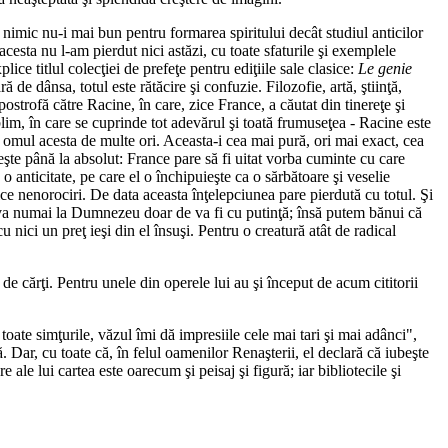
 nimic nu-i mai bun pentru formarea spiritului decât studiul anticilor
cesta nu l-am pierdut nici astăzi, cu toate sfaturile şi exemplele
ice titlul colecţiei de prefeţe pentru ediţiile sale clasice:
Le genie
 de dânsa, totul este rătăcire şi confuzie. Filozofie, artă, ştiinţă,
ostrofă către Racine, în care, zice France, a căutat din tinereţe şi
ublim, în care se cuprinde tot adevărul şi toată frumuseţea - Racine este
t omul acesta de multe ori. Aceasta-i cea mai pură, ori mai exact, cea
creşte până la absolut: France pare să fi uitat vorba cuminte cu care
o anticitate, pe care el o închipuieşte ca o sărbătoare şi veselie
ce nenorociri. De data aceasta înţelepciunea pare pierdută cu totul. Şi
a ceva numai la Dumnezeu doar de va fi cu putinţă; însă putem bănui că
nici un preţ ieşi din el însuşi. Pentru o creatură atât de radical
s de cărţi. Pentru unele din operele lui au şi început de acum cititorii
 toate simţurile, văzul îmi dă impresiile cele mai tari şi mai adânci",
ă. Dar, cu toate că, în felul oamenilor Renaşterii, el declară că iubeşte
ale lui cartea este oarecum şi peisaj şi figură; iar bibliotecile şi