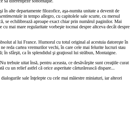
ce să diferenţieze sonorităţile.
ca şi în alte departamente filozofice, aşa-numita unitate a devenit de
sentimentale
in tempo allegro, cu capitolele sale scurte, cu mersul
ihică, se echilibrează aproape exact chiar prin numărul paginilor. Mai
are cu mai mare regularitate vorbeşte tocmai despre altceva decât despre
solut al lui France. Humorul cu totul original al acestuia datoreşte în
 ne reda cartea vremurilor vechi, în care cele mai felurite lucruri stau
lă; în sfârşit, ca în splendidul şi graţiosul lui străbun, Montaigne.
Nu trebuie uitat însă, pentru aceasta, ce desăvârşite sunt creaţiile curat
tă cu un relief astfel că orice asperitate cărturărească dispare...
dialogurile sale înţelepte cu cele mai măiestre miniaturi, iar alteori