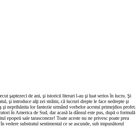
cut şaptezeci de ani, şi istoricii literari l-au şi luat serios în lucru. Şi
ul, şi introduce alţi zei străini, că lucruri drepte le face nedrepte şi
aş şi neprihănita lor fantezie urmând vorbelor acestui primejdios profet.
iratori în America de Sud, dar acasă la dânsul este pus, după o formulă
şitul epopeii sale tarasconeze! Toate aceste nu ne privesc poate prea
ă în vedere substratul sentimental ce se ascunde, sub impunătorul