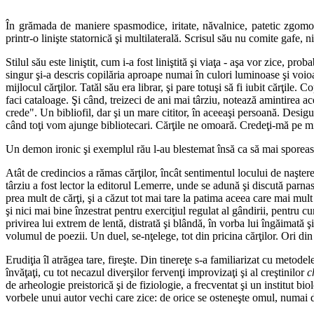
În grămada de maniere spasmodice, iritate, năvalnice, patetic zgomoto
printr-o linişte statornică şi multilaterală. Scrisul său nu comite gafe, 
Stilul său este liniştit, cum i-a fost liniştită şi viaţa - aşa vor zice, p
singur şi-a descris copilăria aproape numai în culori luminoase şi voioas
mijlocul cărţilor. Tatăl său era librar, şi pare totuşi să fi iubit cărţil
faci cataloage. Şi când, treizeci de ani mai târziu, notează amintirea 
crede". Un bibliofil, dar şi un mare cititor, în aceeaşi persoană. Desigu
când toţi vom ajunge bibliotecari. Cărţile ne omoară. Credeţi-mă pe mi
Un demon ironic şi exemplul rău l-au blestemat însă ca să mai sporea
Atât de credincios a rămas cărţilor, încât sentimentul locului de naştere,
târziu a fost lector la editorul Lemerre, unde se adună şi discută parna
prea mult de cărţi, şi a căzut tot mai tare la patima aceea care mai mul
şi nici mai bine înzestrat pentru exerciţiul regulat al gândirii, pentru c
privirea lui extrem de lentă, distrată şi blândă, în vorba lui îngăimată ş
volumul de poezii. Un duel, se-nţelege, tot din pricina cărţilor. Ori din
Erudiţia îl atrăgea tare, fireşte. Din tinereţe s-a familiarizat cu metode
învăţaţi, cu tot necazul diverşilor fervenţi improvizaţi şi al creştinilor
c
de arheologie preistorică şi de fiziologie, a frecventat şi un institut bi
vorbele unui autor vechi care zice: de orice se osteneşte omul, numai 