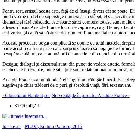
una din puţinele descrieri de natură în
Thais
, în
Balthasar
sau în primel
Pentru rest, artistul acesta este, faţă de el însuşi, divers cât se poate. 
multă vreme un fel de superstiţie numerală. În sfârşit, el s-a servit de
dramatic şi fără episoade, este foarte strict compus; tot aşa sunt multe 
adeseori înşiră Anatole France lucrurile capricios; ca şi Heine, a făcu
ce-i vorba, şi caută să păstreze doar un ton fundamental cu ajutorul ace
Această procedare bogat complicată se opune cu totul metodei dreptlinia
parte acestui capriciu sistematic surprinzătoarea sa bogăţie de forme. De 
nesupărate alături, ca la adunătorii de anecdote din epocile din urmă ale
Desigur, dialogul şi discursul sunt, din punct de vedere estetic, formele 
estetice ale lui France, unde situaţiile sunt redate numai în impresii, un
Anatole France s-a numit odată el singur: un călugăr filozof. Este drept s
zugrăveşte chiar tablouri de o pură şi absolută viaţă, fără text savant.
‹ Obiecţii lui Flaubert
sus
Nervozităţile în jurul lui Anatole France ›
35770 afişări
Ion Iovan
-
M J C
, Editura Polirom, 2015