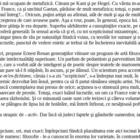
şi mă ocupam de metafizică. Citeam pe Kant şi pe Hegel. Cu vârsta m-am 
France, ca şi unchiul Gaetan, părăsise de mult metafizica; totuşi, o puter
ul întreg?... Oricum, puţini artişti au afirmat, atât de mult şi aşa de mult
creşterea de care avusese parte. Aşa a vrut, poate, în general, epoca lui. 
căror ştiinţa le era departe. Superba sărbătorire a cunoştinţilor exacte, pe 
osferă generală: în sensul acela că şi el, cu tot scepticismul mizantropic
 singur ţinea de rău pe naturalişti fiindcă voiau, cu teoriile lor sumare şi s
crurile, punctul de vedere estetic ar trebui să fie încheierea inevitabilă a
guri, propune Ernest Renan generaţiilor viitoare un program de artă filozo
umite intelectualităţi superioare. Un parfum de pedantism şi parvenitism l
care a vorbit atât de inteligent şi de poetic despre teatrele de marionete,
Renan pare să-l fi stăpânit, în ascuns, şi pe dânsul. Un scientism prea acce
je-m'en-fichisme
, căruia i s-a zis "scepticism", s-a îndreptat mai mult, î
uternic dezvoltat într-însul, pentru ca să fi putut rămânea simplu artist. N
scă contemplarea mai presus de orice; acţiunea n-o stimează prea mult, p
oarecare de prostie. Totuşi, exact luând lucrurile, un om ca France este 
loarea războiului. Şi ce minunată oaste sunt cele treizeci şi câteva volume
plângea de lipsa lui de hotărâre, mă întreb înfiorat, ce nesăţioasă poftă
a straşnic de -
activ
. Dar încă să judeci faptele şi gândurile oamenilor, ia
epciune, ori, mai exact: înţelepciuni fiindcă pluralitatea este aici tocmai
le numesc: filozofie - le-a cunoscut în enorma lor varietate, în contrastel