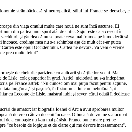
zionomie strâmbăcioasă şi neuropatică, stilul lui France se deosebeşte
e de aproape din viaţa omului multe care nouă ne sunt încă ascunse. El
aniu din partea unui spirit atât de critic. Sigur este că a crescut în
 alte vechituri, şi gândea că nu se poate ceva mai frumos pe lume decât să
ci încoace, credinţa mea nu s-a schimbat aşa de mult cât s-ar putea
tea: "Cartea este opiul Occidentului. Cartea ne devoră. Va veni o vreme
de prea multe feluri".
orbeşte de cheiurile pariziene cu anticarii şi cărţile lor vechi. Mai
 de Lisle, coleg superior în grad. Astfel, niciodată nu s-a îndepărtat
 descria pe France astfel: "Nu cunosc om mai puţin făcut pentru acţiune,
 pe faţa lungăreaţă şi paşnică, în fizionomia lui cam nehotărâtă, în
chiar cu Leconte de Lisle, maistrul iubit şi sever, cărui odată îi dedicase
le lucrări de amator; iar biografia Ioanei d'Arc a avut aprobarea multor
uropeană de vreo câteva decenii încoace. O bucată de vreme s-a ocupat
i dorul de a cunoaşte nu l-au mai părăsit. France pune mare preţ pe
espre "ce besoin de logique et de clarte qui me devore incessamment".