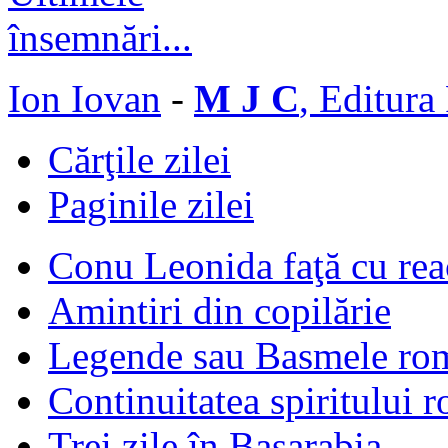
Ion Iovan
-
M J C
, Editura
Cărţile zilei
Paginile zilei
Conu Leonida faţă cu rea
Amintiri din copilărie
Legende sau Basmele ro
Continuitatea spiritului 
Trei zile în Basarabia