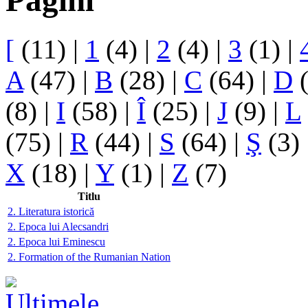
Pagini
[
(11)
|
1
(4)
|
2
(4)
|
3
(1)
|
A
(47)
|
B
(28)
|
C
(64)
|
D
(
(8)
|
I
(58)
|
Î
(25)
|
J
(9)
|
L
(75)
|
R
(44)
|
S
(64)
|
Ş
(3)
X
(18)
|
Y
(1)
|
Z
(7)
Titlu
2. Literatura istorică
2. Epoca lui Alecsandri
2. Epoca lui Eminescu
2. Formation of the Rumanian Nation