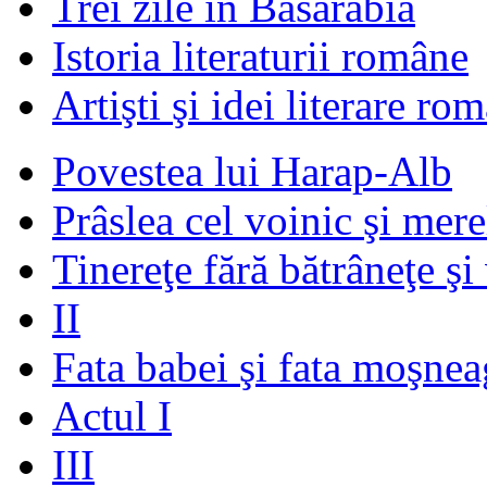
Trei zile în Basarabia
Istoria literaturii române
Artişti şi idei literare ro
Povestea lui Harap-Alb
Prâslea cel voinic şi mere
Tinereţe fără bătrâneţe şi
II
Fata babei şi fata moşnea
Actul I
III