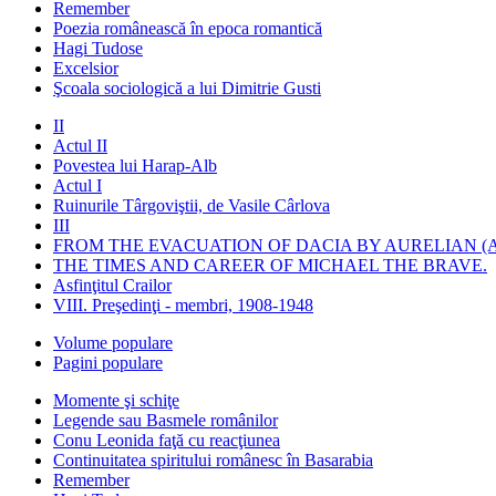
Remember
Poezia românească în epoca romantică
Hagi Tudose
Excelsior
Şcoala sociologică a lui Dimitrie Gusti
II
Actul II
Povestea lui Harap-Alb
Actul I
Ruinurile Târgoviştii, de Vasile Cârlova
III
FROM THE EVACUATION OF DACIA BY AURELIAN (A
THE TIMES AND CAREER OF MICHAEL THE BRAVE.
Asfinţitul Crailor
VIII. Preşedinţi - membri, 1908-1948
Volume populare
Pagini populare
Momente şi schiţe
Legende sau Basmele românilor
Conu Leonida faţă cu reacţiunea
Continuitatea spiritului românesc în Basarabia
Remember