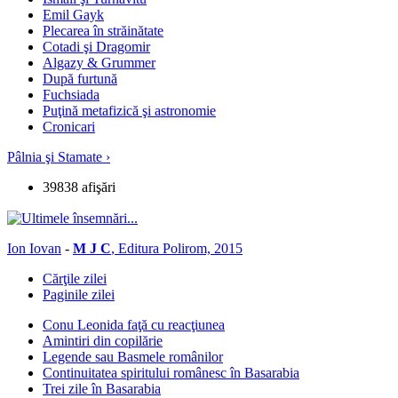
Emil Gayk
Plecarea în străinătate
Cotadi şi Dragomir
Algazy & Grummer
După furtună
Fuchsiada
Puţină metafizică şi astronomie
Cronicari
Pâlnia şi Stamate ›
39838 afişări
Ion Iovan
-
M J C
, Editura Polirom, 2015
Cărţile zilei
Paginile zilei
Conu Leonida faţă cu reacţiunea
Amintiri din copilărie
Legende sau Basmele românilor
Continuitatea spiritului românesc în Basarabia
Trei zile în Basarabia