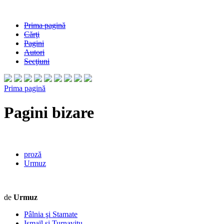
Prima pagină
Cărţi
Pagini
Autori
Secţiuni
Prima pagină
Pagini bizare
proză
Urmuz
de
Urmuz
Pâlnia şi Stamate
Ismaïl şi Turnavitu