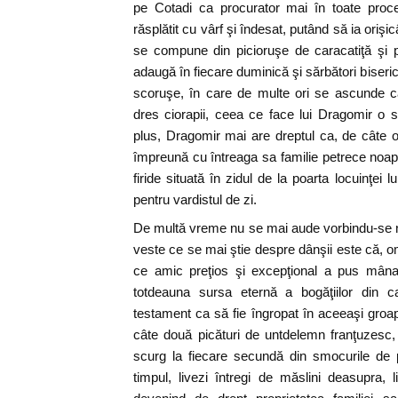
pe Cotadi ca procurator mai în toate proc
răsplătit cu vârf şi îndesat, putând să ia ori
se compune din picioruşe de caracatiţă şi 
adaugă în fiecare duminică şi sărbători biseri
scoruşe, în care de multe ori se ascunde c
dres ciorapii, ceea ce face lui Dragomir o s
plus, Dragomir mai are dreptul ca, de câte or
împreună cu întreaga sa familie petrece noap
firide situată în zidul de la poarta locuinţei l
pentru vardistul de zi.
De multă vreme nu se mai aude vorbindu-se ni
veste ce se mai ştie despre dânşii este că, om
ce amic preţios şi excepţional a pus mâna
totdeauna sursa eternă a bogăţiilor din c
testament ca să fie îngropat în aceeaşi groa
câte două picături de untdelemn franţuzesc,
scurg la fiecare secundă din smocurile de p
timpul, livezi întregi de măslini deasupra, 