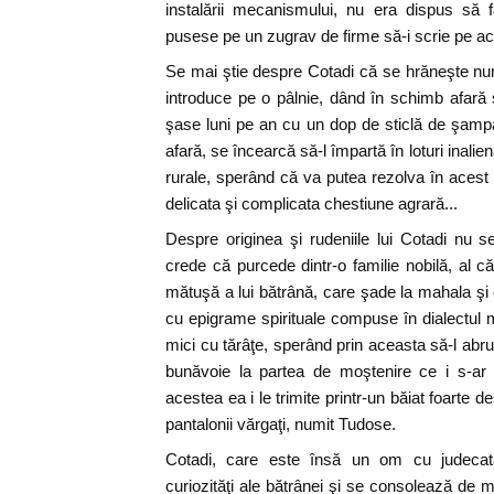
instalării mecanismului, nu era dispus să 
pusese pe un zugrav de firme să-i scrie pe ac
Se mai ştie despre Cotadi că se hrăneşte num
introduce pe o pâlnie, dând în schimb afară 
şase luni pe an cu un dop de sticlă de şampan
afară, se încearcă să-l împartă în loturi inaliena
rurale, sperând că va putea rezolva în acest m
delicata şi complicata chestiune agrară...
Despre originea şi rudeniile lui Cotadi nu 
crede că purcede dintr-o familie nobilă, al 
mătuşă a lui bătrână, care şade la mahala şi car
cu epigrame spirituale compuse în dialectu
mici cu tărâţe, sperând prin aceasta să-l abru
bunăvoie la partea de moştenire ce i s-ar
acestea ea i le trimite printr-un băiat foarte d
pantalonii vărgaţi, numit Tudose.
Cotadi, care este însă un om cu judecat
curiozităţi ale bătrânei şi se consolează de miz