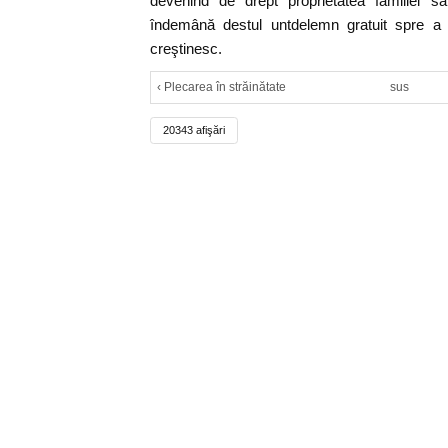
devenind de drept proprietatea familiei s
îndemână destul untdelemn gratuit spre a î
creştinesc.
‹ Plecarea în străinătate
sus
20343 afişări