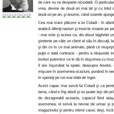
de care nu se desparte niciodată. O particulari
vrea, devine de două ori mai lat şi cu totul
două ori pe an, şi anume, când soarele ajunge l
Cea mai mare plăcere a lui Cotadi - în afar
arabică diferiţi nasturi şi insecte moarte pe pie
- mai este şi aceea ca, din dosul tejghelei 
şiretenie pe câte un client al său în discuţii, 
şi din ce în ce mai animate, până ce reuşeşte,
puţin o dată contrazis - pentru a răspunde in
lovituri puternice ce le dă în duşumea cu mu
îl are înşurubat la spate, deasupra feselor,
mişcare în asemenea ocaziuni, punând în nedu
în sperieţi pe cei mai slabi de înger.
Acest capac mai servă lui Cotadi şi ca pere
iarna, când e frig afară şi nu poate ieşi din pră
de dezagreabil aceasta, capacul fiind ataş
asemenea, el servă la nevoie de urinar şi pen
magazinului şi pentru intimii casei, deşi, înc