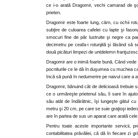
ce i-o arată Dragomir, vechi camarad de şc
prieten.
Dragomir este foarte lung, cârn, cu ochii rotu
subţire de culoarea cafelei cu lapte şi fason
smocuri fine de păr lustruite şi negre ca pa
decimetru pe ceafa-i rotunjită şi lăsând să s
două picături limpezi de untdelemn franţuzesc
Dragomir are o inimă foarte bună. Când vede p
pocniturile ce le dă în duşumea cu muchea cap
încă să pună în nedumerire pe naivul care a a
Dragomir, bănuind cât de delicioasă trebuie să 
ce o urmăreşte prietenul său, îi sare în ajuto
său atât de îndărătnic, îşi lungeşte gâtul 
metru şi 20 cm, pe care se suie graţioşi iedera
are în partea de sus un aparat care arată cele
Pentru toate aceste importante servicii, 
contabilitatea prăvăliei, că dă în fiecare zi gr