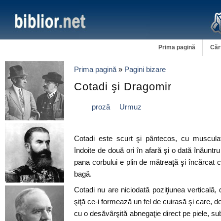
Prima pagină
Căr
Prima pagină
»
Pagini bizare
Cotadi şi Dragomir
proză
Urmuz
Cotadi este scurt şi pântecos, cu musculat
îndoite de două ori în afară şi o dată înăuntr
pana corbului e plin de mătreaţă şi încărcat c
bagă.
Cotadi nu are niciodată poziţiunea verticală
şiţă ce-i formează un fel de cuirasă şi care, deş
cu o desăvârşită abnegaţie direct pe piele, s