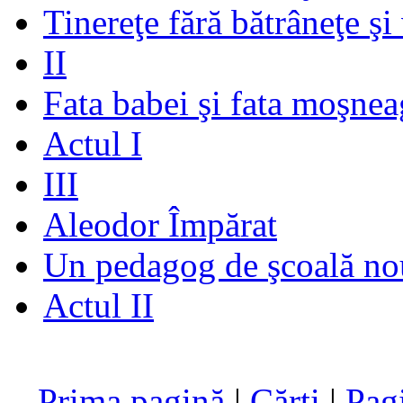
Tinereţe fără bătrâneţe şi
II
Fata babei şi fata moşnea
Actul I
III
Aleodor Împărat
Un pedagog de şcoală no
Actul II
Prima pagină
|
Cărţi
|
Pag