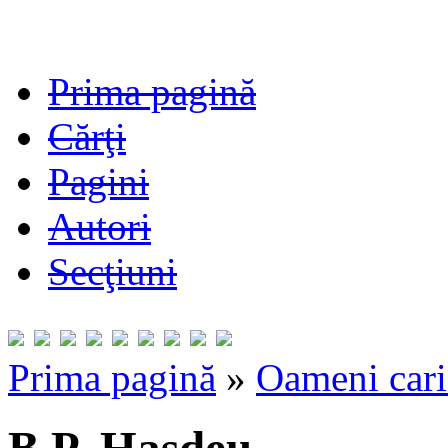
Prima pagină
Cărţi
Pagini
Autori
Secţiuni
Prima pagină
»
Oameni cari