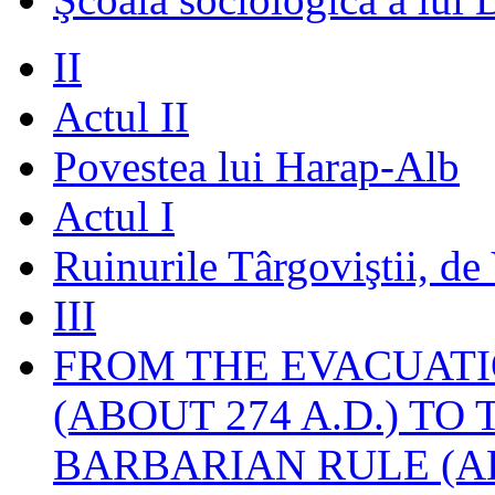
II
Actul II
Povestea lui Harap-Alb
Actul I
Ruinurile Târgoviştii, de
III
FROM THE EVACUATI
(ABOUT 274 A.D.) TO
BARBARIAN RULE (A