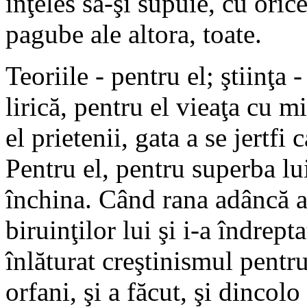
înţeles să-şi supuie, cu orice 
pagube ale altora, toate.
Teoriile - pentru el; ştiinţa -
lirică, pentru el vieaţa cu m
el prietenii, gata a se jertfi
Pentru el, pentru superba lui
închina. Când rana adâncă a 
biruinţilor lui şi i-a îndrept
înlăturat creştinismul pentru 
orfani, şi a făcut, şi dincolo