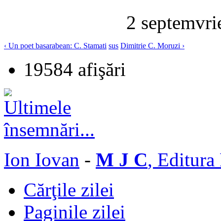
2 septemvrie
‹ Un poet basarabean: C. Stamati
sus
Dimitrie C. Moruzi ›
19584 afişări
Ion Iovan
-
M J C
, Editura
Cărţile zilei
Paginile zilei