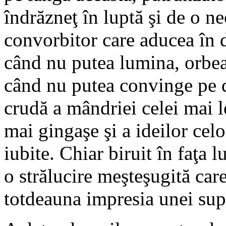
îndrăzneţ în luptă şi de o ne
convorbitor care aducea în d
când nu putea lumina, orbea 
când nu putea convinge pe d
crudă a mândriei celei mai l
mai gingaşe şi a ideilor cel
iubite. Chiar biruit în faţa l
o strălucire meşteşugită care
totdeauna impresia unei supe