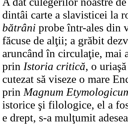
A dat culegerilor noastre d
dintâi carte a slavisticei la 
bătrâni
probe într-ales din 
făcuse de alţii; a grăbit dezv
aruncând în circulaţie, mai 
prin
Istoria critică
, o uriaş
cutezat să viseze o mare Enc
prin
Magnum Etymologicu
istorice şi filologice, el a f
e drept, s-a mulţumit adese