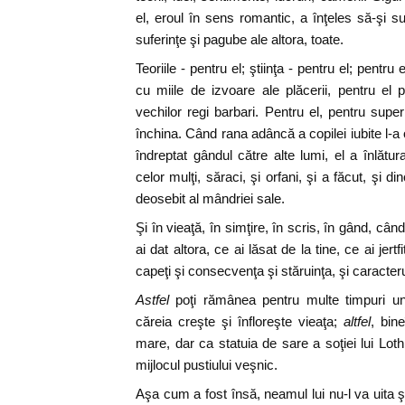
el, eroul în sens romantic, a înţeles să-şi su
suferinţe şi pagube ale altora, toate.
Teoriile - pentru el; ştiinţa - pentru el; pentru e
cu miile de izvoare ale plăcerii, pentru el pr
vechilor regi barbari. Pentru el, pentru superb
închina. Când rana adâncă a copilei iubite l-a opr
îndreptat gândul către alte lumi, el a înlătur
celor mulţi, săraci, şi orfani, şi a făcut, şi di
deosebit al mândriei sale.
Şi în vieaţă, în simţire, în scris, în gând, cân
ai dat altora, ce ai lăsat de la tine, ce ai jertf
capeţi şi consecvenţa şi stăruinţa, şi caracteru
Astfel
poţi rămânea pentru multe timpuri un 
căreia creşte şi înfloreşte vieaţa;
altfel
, bin
mare, dar ca statuia de sare a soţiei lui Loth
mijlocul pustiului veşnic.
Aşa cum a fost însă, neamul lui nu-l va uita şi