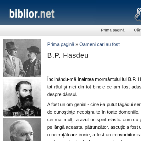
Prima pagină
Căr
Prima pagină
»
Oameni cari au fost
B.P. Hasdeu
Înclinându-mă înaintea mormântului lui B.P. 
tot răul şi nici din tot binele ce am fost adu
despre dânsul.
A fost un om genial - cine i-a putut tăgădui se
de cunoştinţe neobişnuite în toate domeniile,
cei mai mulţi; a avut un spirit elastic cum cu g
pe lângă aceasta, pătrunzător, ascuţit; a fost u
o necruţătoare ironie, a fost un convorbitor 