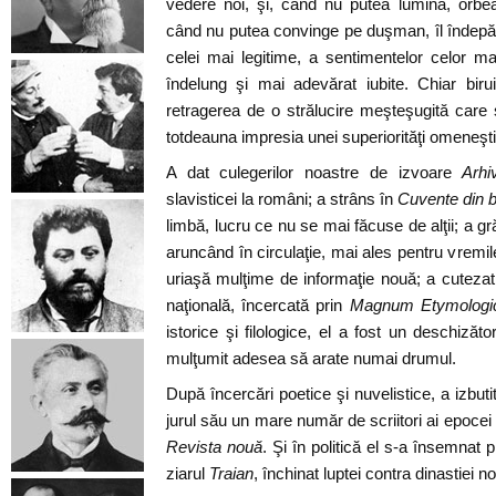
vedere noi, şi, când nu putea lumina, orbea
când nu putea convinge pe duşman, îl îndepărt
celei mai legitime, a sentimentelor celor ma
îndelung şi mai adevărat iubite. Chiar biruit
retragerea de o strălucire meşteşugită care s
totdeauna impresia unei superiorităţi omeneşti
A dat culegerilor noastre de izvoare
Arhi
slavisticei la români; a strâns în
Cuvente din b
limbă, lucru ce nu se mai făcuse de alţii; a gră
aruncând în circulaţie, mai ales pentru vremil
uriaşă mulţime de informaţie nouă; a cuteza
naţională, încercată prin
Magnum Etymolog
istorice şi filologice, el a fost un deschizăt
mulţumit adesea să arate numai drumul.
După încercări poetice şi nuvelistice, a izbut
jurul său un mare număr de scriitori ai epocei s
Revista nouă
. Şi în politică el s-a însemnat p
ziarul
Traian
, închinat luptei contra dinastiei n