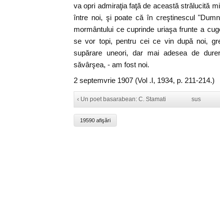
va opri admiraţia faţă de această strălucită 
între noi, şi poate că în creştinescul "Dumne
mormântului ce cuprinde uriaşa frunte a cugetă
se vor topi, pentru cei ce vin după noi, greş
supărare uneori, dar mai adesea de dure
săvârşea, - am fost noi.
2 septemvrie 1907 (Vol .I, 1934, p. 211-214.)
‹ Un poet basarabean: C. Stamati
sus
19590 afişări