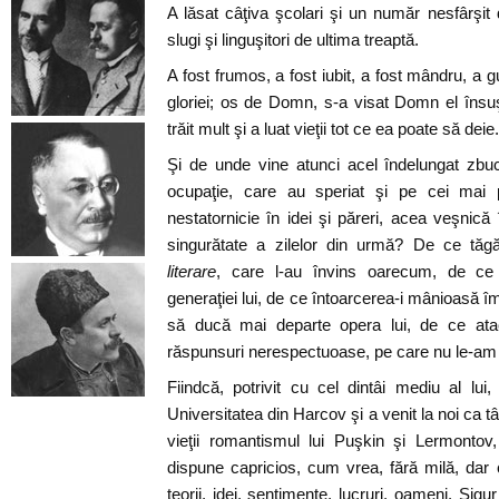
A lăsat câţiva şcolari şi un număr nesfârşit 
slugi şi linguşitori de ultima treaptă.
A fost frumos, a fost iubit, a fost mândru, a 
gloriei; os de Domn, s-a visat Domn el însuş
trăit mult şi a luat vieţii tot ce ea poate să deie.
Şi de unde vine atunci acel îndelungat zbu
ocupaţie, care au speriat şi pe cei mai pl
nestatornicie în idei şi păreri, acea veşnică 
singurătate a zilelor din urmă? De ce tăg
literare
, care l-au învins oarecum, de ce î
generaţiei lui, de ce întoarcerea-i mânioasă îm
să ducă mai departe opera lui, de ce ata
răspunsuri nerespectuoase, pe care nu le-am f
Fiindcă, potrivit cu cel dintâi mediu al lui
Universitatea din Harcov şi a venit la noi ca 
vieţii romantismul lui Puşkin şi Lermontov,
dispune capricios, cum vrea, fără milă, dar
teorii, idei, sentimente, lucruri, oameni. Sigu