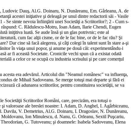
otori, Ludovic Dauş, Al.G. Doinaru, N. Dunăreanu, Em. Gârleanu, A. de
ă acestei iniţiative şi deleagă pe unul dintre redactorii săi - Vasile
1 - Se simte nevoia înfiinţării unei Societăţi a Scriitorilor?; 2 - Cum s-
rebări răspund: C. Rădulescu-Motru, Ioan Adam, Ilarie Chendi, Eugen
ă iniţitiva luată. Se aude însă şi un glas potrivnic; este al
eratură, cum fac alţii cisme, or de le fac bine, or de le fac rău? Şi
e? Dar cine să facă alegerea, şi câţi colegi în talent sunt în stare a-şi
mpănitor în viaţa unui popor, şi anume pe două căi: experimentându-i
asă ar fi această Societate. Cronicile vechi spun că a existat odată
terială a celor ce se ocupă cu industria scrisului şi pe care comerţul
i nu acesta era adevărul. Articolul din "Neamul românesc" va influenţa,
ului condus de Mihail Sadoveanu. Se merge totuşi mai departe şi fără ei
zează că adunarea scriitorilor, pentru constituirea societăţii, se va
le Societăţii Scriitorilor Români, care, precizăm, era totuşi o
e şi valoroase ale breslei noastre: I. Adam, D. Anghel, I. Agârbiceanu,
Al. Davila, V. Demetrius, Al.G. Doinaru, I. Dragoslav, N. Dunăreanu,
u Moldovanu, Ion Minulescu, d. Nanu, G. Orleanu, Sextil Puşcariu,
n Theodorian, G. Tutoveanu; şi doamnele: Isabela Sadoveanu, Elena