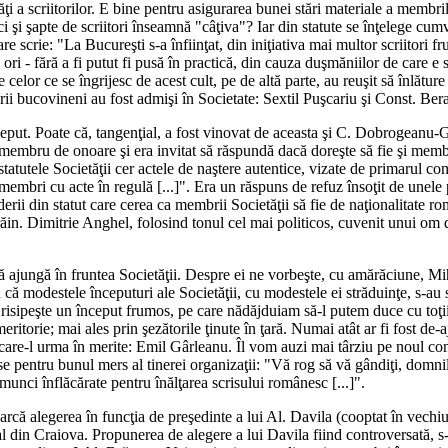
ţi a scriitorilor. E bine pentru asigurarea bunei stări materiale a membrilo
ci şi şapte de scriitori înseamnă "câţiva"? Iar din statute se înţelege cumv
e scrie: "La Bucureşti s-a înfiinţat, din iniţiativa mai multor scriitori fru
 ori - fără a fi putut fi pusă în practică, din cauza duşmăniilor de care e 
e celor ce se îngrijesc de acest cult, pe de altă parte, au reuşit să înlătur
iitorii bucovineni au fost admişi în Societate: Sextil Puşcariu şi Const. Be
eînceput. Poate că, tangenţial, a fost vinovat de aceasta şi C. Dobrogeanu
t membru de onoare şi era invitat să răspundă dacă doreşte să fie şi membr
statutele Societăţii cer actele de naştere autentice, vizate de primarul 
membri cu acte în regulă [...]". Era un răspuns de refuz însoţit de unele p
erii din statut care cerea ca membrii Societăţii să fie de naţionalitate ro
trăin. Dimitrie Anghel, folosind tonul cel mai politicos, cuvenit unui om
să ajungă în fruntea Societăţii. Despre ei ne vorbeşte, cu amărăciune, Mi
că modestele începuturi ale Societăţii, cu modestele ei străduinţe, s-au 
 risipeşte un început frumos, pe care nădăjduiam să-l putem duce cu toţii 
meritorie; mai ales prin şezătorile ţinute în ţară. Numai atât ar fi fost d
care-l urma în merite: Emil Gârleanu. Îl vom auzi mai târziu pe noul condu
e pentru bunul mers al tinerei organizaţii: "Vă rog să vă gândiţi, domnilor 
munci înflăcărate pentru înălţarea scrisului românesc [...]".
alegerea în funcţia de preşedinte a lui Al. Davila (cooptat în vechiul co
al din Craiova. Propunerea de alegere a lui Davila fiind controversată, s-