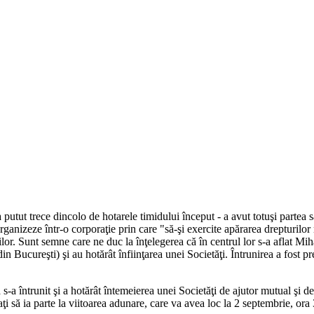
putut trece dincolo de hotarele timidului început - a avut totuşi partea sa m
organizeze într-o corporaţie prin care "să-şi exercite apărarea drepturilor
torilor. Sunt semne care ne duc la înţelegerea că în centrul lor s-a afla
d"(din Bucureşti) şi au hotărât înfiinţarea unei Societăţi. Întrunirea a fo
ă s-a întrunit şi a hotărât întemeierea unei Societăţi de ajutor mutual şi de
aţi să ia parte la viitoarea adunare, care va avea loc la 2 septembrie, ora