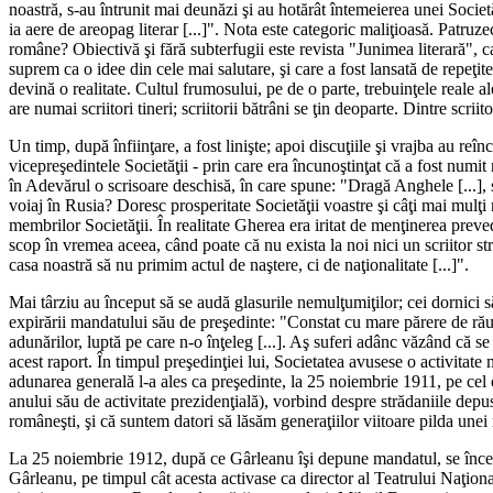
noastră, s-au întrunit mai deunăzi şi au hotărât întemeierea unei Societă
ia aere de areopag literar [...]". Nota este categoric maliţioasă. Patruze
române? Obiectivă şi fără subterfugii este revista "Junimea literară", car
suprem ca o idee din cele mai salutare, şi care a fost lansată de repeţite
devină o realitate. Cultul frumosului, pe de o parte, trebuinţele reale al
are numai scriitori tineri; scriitorii bătrâni se ţin deoparte. Dintre scr
Un timp, după înfiinţare, a fost linişte; apoi discuţiile şi vrajba au r
vicepreşedintele Societăţii - prin care era încunoştinţat că a fost numi
în Adevărul o scrisoare deschisă, în care spune: "Dragă Anghele [...], 
voiaj în Rusia? Doresc prosperitate Societăţii voastre şi câţi mai mulţi 
membrilor Societăţii. În realitate Gherea era iritat de menţinerea preved
scop în vremea aceea, când poate că nu exista la noi nici un scriitor s
casa noastră să nu primim actul de naştere, ci de naţionalitate [...]".
Mai târziu au început să se audă glasurile nemulţumiţilor; cei dornici 
expirării mandatului său de preşedinte: "Constat cu mare părere de rău 
adunărilor, luptă pe care n-o înţeleg [...]. Aş suferi adânc văzând că se
acest raport. În timpul preşedinţiei lui, Societatea avusese o activitate 
adunarea generală l-a ales ca preşedinte, la 25 noiembrie 1911, pe cel 
anului său de activitate prezidenţială), vorbind despre strădaniile depus
româneşti, şi că suntem datori să lăsăm generaţiilor viitoare pilda unei 
La 25 noiembrie 1912, după ce Gârleanu îşi depune mandatul, se încearcă 
Gârleanu, pe timpul cât acesta activase ca director al Teatrului Naţion