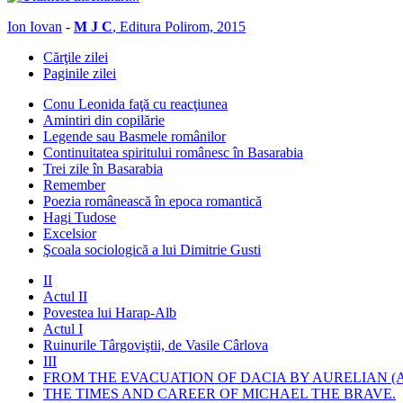
Ion Iovan
-
M J C
, Editura Polirom, 2015
Cărţile zilei
Paginile zilei
Conu Leonida faţă cu reacţiunea
Amintiri din copilărie
Legende sau Basmele românilor
Continuitatea spiritului românesc în Basarabia
Trei zile în Basarabia
Remember
Poezia românească în epoca romantică
Hagi Tudose
Excelsior
Şcoala sociologică a lui Dimitrie Gusti
II
Actul II
Povestea lui Harap-Alb
Actul I
Ruinurile Târgoviştii, de Vasile Cârlova
III
FROM THE EVACUATION OF DACIA BY AURELIAN (A
THE TIMES AND CAREER OF MICHAEL THE BRAVE.