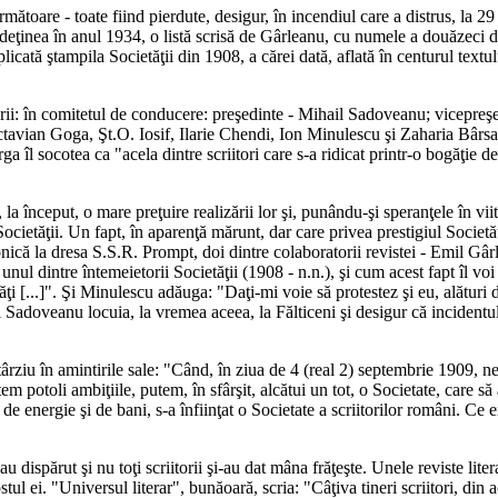
rmătoare - toate fiind pierdute, desigur, în incendiul care a distrus, la 2
a deţinea în anul 1934, o listă scrisă de Gârleanu, cu numele a douăzeci 
tă ştampila Societăţii din 1908, a cărei dată, aflată în centurul textului
ătorii: în comitetul de conducere: preşedinte - Mihail Sadoveanu; vicepre
avian Goga, Şt.O. Iosif, Ilarie Chendi, Ion Minulescu şi Zaharia Bârsan.
orga îl socotea ca "acela dintre scriitori care s-a ridicat printr-o bogăţie de
la început, o mare preţuire realizării lor şi, punându-şi speranţele în viit
ii Societăţii. Un fapt, în aparenţă mărunt, dar care privea prestigiul Soci
ronică la dresa S.S.R. Prompt, doi dintre colaboratorii revistei - Emil Gâ
l dintre întemeietorii Societăţii (1908 - n.n.), şi cum acest fapt îl vo
tăţi [...]". Şi Minulescu adăuga: "Daţi-mi voie să protestez şi eu, alături
il Sadoveanu locuia, la vremea aceea, la Fălticeni şi desigur că incidentul i-
 târziu în amintirile sale: "Când, în ziua de 4 (real 2) septembrie 1909, 
 potoli ambiţiile, putem, în sfârşit, alcătui un tot, o Societate, care să
ă de energie şi de bani, s-a înfiinţat o Societate a scriitorilor români. Ce
i au dispărut şi nu toţi scriitorii şi-au dat mâna frăţeşte. Unele reviste li
tul ei. "Universul literar", bunăoară, scria: "Câţiva tineri scriitori, din 