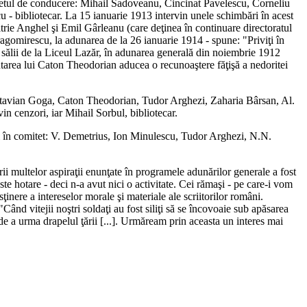
omitetul de conducere: Mihail Sadoveanu, Cincinat Pavelescu, Corneliu
 bibliotecar. La 15 ianuarie 1913 intervin unele schimbări în acest
trie Anghel şi Emil Gârleanu (care deţinea în continuare directoratul
agomirescu, la adunarea de la 26 ianuarie 1914 - spune: "Priviţi în
le sălii de la Liceul Lazăr, în adunarea generală din noiembrie 1912
vântarea lui Caton Theodorian aducea o recunoaştere făţişă a nedoritei
Octavian Goga, Caton Theodorian, Tudor Arghezi, Zaharia Bârsan, Al.
n cenzori, iar Mihail Sorbul, bibliotecar.
i în comitet: V. Demetrius, Ion Minulescu, Tudor Arghezi, N.N.
ii multelor aspiraţii enunţate în programele adunărilor generale a fost
ste hotare - deci n-a avut nici o activitate. Cei rămaşi - pe care-i vom
nere a intereselor morale şi materiale ale scriitorilor români.
ând vitejii noştri soldaţi au fost siliţi să se încovoaie sub apăsarea
 de a urma drapelul ţării [...]. Urmăream prin aceasta un interes mai