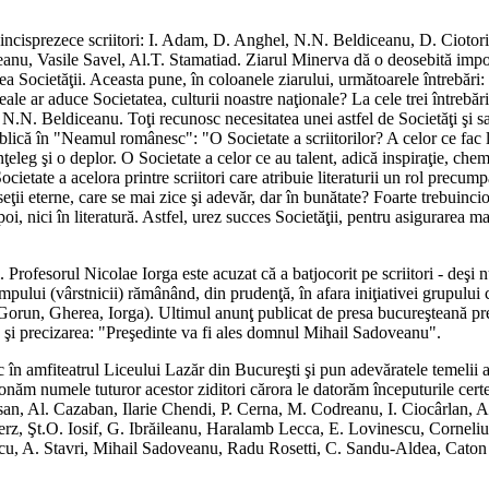
at cincisprezece scriitori: I. Adam, D. Anghel, N.N. Beldiceanu, D. Ci
, Vasile Savel, Al.T. Stamatiad. Ziarul Minerva dă o deosebită importanţ
rea Societăţii. Aceasta pune, în coloanele ziarului, următoarele întrebări: 
 reale ar aduce Societatea, culturii noastre naţionale? La cele trei înt
N. Beldiceanu. Toţi recunosc necesitatea unei astfel de Societăţi şi salut
lică în "Neamul românesc": "O Societate a scriitorilor? A celor ce fac lit
leg şi o deplor. O Societate a celor ce au talent, adică inspiraţie, chemar
ietate a acelora printre scriitori care atribuie literaturii un rol precu
eţii eterne, care se mai zice şi adevăr, dar în bunătate? Foarte trebuincio
, nici în literatură. Astfel, urez succes Societăţii, pentru asigurarea ma
i. Profesorul Nicolae Iorga este acuzat că a batjocorit pe scriitori - deş
 ai timpului (vârstnicii) rămânând, din prudenţă, în afara iniţiativei grup
Gorun, Gherea, Iorga). Ultimul anunţ publicat de presa bucureşteană preci
ce şi precizarea: "Preşedinte va fi ales domnul Mihail Sadoveanu".
c în amfiteatrul Liceului Lazăr din Bucureşti şi pun adevăratele temelii a
onăm numele tuturor acestor ziditori cărora le datorăm începuturile cert
san, Al. Cazaban, Ilarie Chendi, P. Cerna, M. Codreanu, I. Ciocârlan, 
z, Şt.O. Iosif, G. Ibrăileanu, Haralamb Lecca, E. Lovinescu, Corneli
escu, A. Stavri, Mihail Sadoveanu, Radu Rosetti, C. Sandu-Aldea, Cato