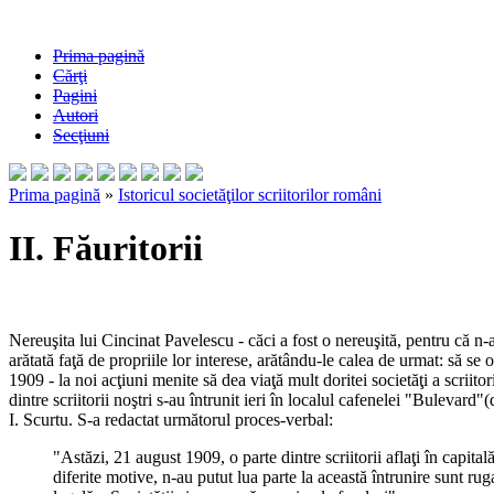
Prima pagină
Cărţi
Pagini
Autori
Secţiuni
Prima pagină
»
Istoricul societăţilor scriitorilor români
II. Făuritorii
Nereuşita lui Cincinat Pavelescu - căci a fost o nereuşită, pentru că n-a 
arătată faţă de propriile lor interese, arătându-le calea de urmat: să se 
1909 - la noi acţiuni menite să dea viaţă mult doritei societăţi a scrii
dintre scriitorii noştri s-au întrunit ieri în localul cafenelei "Bulevar
I. Scurtu. S-a redactat următorul proces-verbal:
"Astăzi, 21 august 1909, o parte dintre scriitorii aflaţi în capital
diferite motive, n-au putut lua parte la această întrunire sunt rug