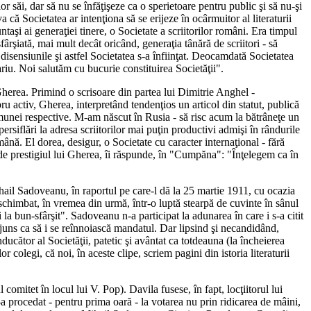
r săi, dar să nu se înfăţişeze ca o sperietoare pentru public şi să nu-şi
a că Societatea ar intenţiona să se erijeze în ocârmuitor al literaturii
ntaşi ai generaţiei tinere, o Societate a scriitorilor români. Era timpul
sfârşiată, mai mult decât oricând, generaţia tânără de scriitori - să
e disensiunile şi astfel Societatea s-a înfiinţat. Deocamdată Societatea
rariu. Noi salutăm cu bucurie constituirea Societăţii".
-Gherea. Primind o scrisoare din partea lui Dimitrie Anghel -
u activ, Gherea, interpretând tendenţios un articol din statut, publică
comunei respective. M-am născut în Rusia - să risc acum la bătrâneţe un
ersiflări la adresa scriitorilor mai puţin productivi admişi în rândurile
mână. El dorea, desigur, o Societate cu caracter internaţional - fără
 de prestigiul lui Gherea, îi răspunde, în "Cumpăna": "Înţelegem ca în
hail Sadoveanu, în raportul pe care-l dă la 25 martie 1911, cu ocazia
schimbat, în vremea din urmă, într-o luptă stearpă de cuvinte în sânul
la bun-sfârşit". Sadoveanu n-a participat la adunarea în care i s-a citit
e-ajuns ca să i se reînnoiască mandatul. Dar lipsind şi necandidând,
cător al Societăţii, patetic şi avântat ca totdeauna (la încheierea
colegi, că noi, în aceste clipe, scriem pagini din istoria literaturii
mitet în locul lui V. Pop). Davila fusese, în fapt, locţiitorul lui
a procedat - pentru prima oară - la votarea nu prin ridicarea de mâini,