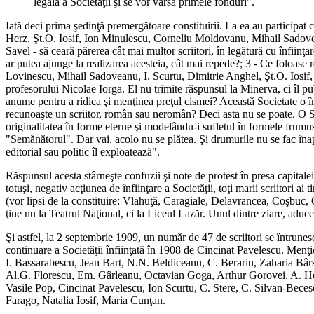
legală a Societăţii şi se vor vărsa primele fonduri".
Iată deci prima şedinţă premergătoare constituirii. La ea au particip
Herz, Şt.O. Iosif, Ion Minulescu, Corneliu Moldovanu, Mihail Sadoveanu
Savel - să ceară părerea cât mai multor scriitori, în legătură cu înfiinţa
ar putea ajunge la realizarea acesteia, cât mai repede?; 3 - Ce foloase
Lovinescu, Mihail Sadoveanu, I. Scurtu, Dimitrie Anghel, Şt.O. Iosif, N.
profesorului Nicolae Iorga. El nu trimite răspunsul la Minerva, ci îl pub
anume pentru a ridica şi menţinea preţul cismei? Această Societate o înţe
recunoaşte un scriitor, român sau neromân? Deci asta nu se poate. O Soc
originalitatea în forme eterne şi modelându-i sufletul în formele frumus
"Semănătorul". Dar vai, acolo nu se plătea. Şi drumurile nu se fac înapoi
editorial sau politic îl exploatează".
Răspunsul acesta stârneşte confuzii şi note de protest în presa capitale
totuşi, negativ acţiunea de înfiinţare a Societăţii, toţi marii scriitori
(vor lipsi de la constituire: Vlahuţă, Caragiale, Delavrancea, Coşbuc, 
ţine nu la Teatrul Naţional, ci la Liceul Lazăr. Unul dintre ziare, adu
Şi astfel, la 2 septembrie 1909, un număr de 47 de scriitori se întrunes
continuare a Societăţii înfiinţată în 1908 de Cincinat Pavelescu. Menţi
I. Bassarabescu, Jean Bart, N.N. Beldiceanu, C. Berariu, Zaharia Bâr
Al.G. Florescu, Em. Gârleanu, Octavian Goga, Arthur Gorovei, A. Her
Vasile Pop, Cincinat Pavelescu, Ion Scurtu, C. Stere, C. Silvan-Bec
Farago, Natalia Iosif, Maria Cunţan.