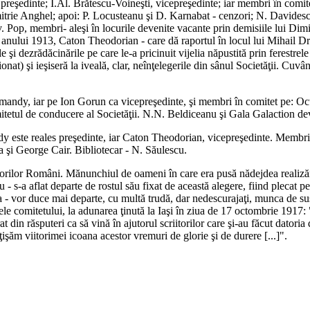
cu, preşedinte; I.Al. Brătescu-Voineşti, vicepreşedinte; iar membri în c
e Anghel; apoi: P. Locusteanu şi D. Karnabat - cenzori; N. Davidescu -
Pop, membri- aleşi în locurile devenite vacante prin demisiile lui Dimi
l anului 1913, Caton Theodorian - care dă raportul în locul lui Mihail Dr
 şi dezrădăcinările pe care le-a pricinuit vijelia năpustită prin ferestre
ionat) şi ieşiseră la iveală, clar, neînţelegerile din sânul Societăţii. Cu
amandy, iar pe Ion Gorun ca vicepreşedinte, şi membri în comitet pe: 
etul de conducere al Societăţii. N.N. Beldiceanu şi Gala Galaction devi
ndy este reales preşedinte, iar Caton Theodorian, vicepreşedinte. Membr
 şi George Cair. Bibliotecar - N. Săulescu.
iitorilor Români. Mănunchiul de oameni în care era pusă nădejdea realizăr
 - s-a aflat departe de rostul său fixat de această alegere, fiind plecat pe
 - vor duce mai departe, cu multă trudă, dar nedescurajaţi, munca de susţi
le comitetului, la adunarea ţinută la Iaşi în ziua de 17 octombrie 1917: "C
din răsputeri ca să vină în ajutorul scriitorilor care şi-au făcut datoria
ăţişăm viitorimei icoana acestor vremuri de glorie şi de durere [...]".