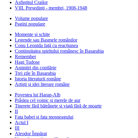
Asfinţitul Crailor
VIII. Preşedinţi - membri, 1908-1948
Volume populare
Pagini populare
Momente şi schiţe
Legende sau Basmele românilor
Conu Leonida faţă cu reacţiunea
Continuitatea spiritului românesc în Basarabia
Remember
Hagi Tudose
Amintiri din copilărie
Trei zile în Basarabia
Istoria literaturii române
Artişti şi idei literare române
Povestea lui Harap-Alb
Prâslea cel voinic şi merele de aur
Tinereţe fără bătrâneţe şi viaţă fără de moarte
II
Fata babei şi fata moşneagului
Actul I
III
Aleodor Împărat