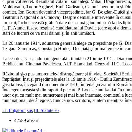
ci prin vot secret. Rezultatul votării - sunt aleşi: Mihail Dragomires
Moldovanu, Tudor Arghezi, Emil Gârleanu, Caton Theodorian şi Dimitri
comitet, Ion Gorun devenind vicepreşedinte, iar G. Bogdan-Duică şi v. 
Teatrului Naţional din Craiova). Despre demisiile intervenite în cursu
juru-mi; închei această grăbită dare de seamă gândindu-mă la dezlipirile
[...]". Atunci fusese respinsă candidatura lui Davila (care apoi a demis
stări de lucruri ce va mai dăinui şi în anii următori.
La 26 ianuarie 1914, adunarea generală alege ca preşedinte pe G. Di
Tzigara-Samurcaş, Constanţa Hodoş. Deci iată şi prima femeie în comit
La cea de a şasea adunare generală - ţinută la 21 iunie 1915 - Diama
Beldiceanu, Cincinat Pavelescu, Al.T. Stamatiad. Cenzori: H.G. Lecca
Războiul şi-a pus amprentele-i distrugătoare şi în viaţa Societăţii Scr
împrăştiat. Însuşi preşedintele ales la 19 iunie 1916 - Duiliu Zamfirescu
găsi la Iaşi, începând din noiembrie 1916, în redacţia ziarului România
Înţelegem aceasta şi din raportul pe care P. Locusteanu l-a dat, în nume
unor oşti cu mult mai numeroase şi mai bine înarmate, comitetul a lucrat 
mult naţional, decât egoist, fiindcă noi, scriitorii, suntem meniţi să înf
‹ I. Iniţiatorii
sus
III. Statutele ›
42589 afişări