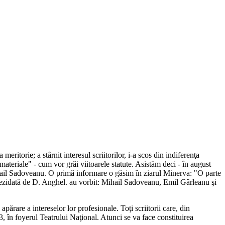
eritorie; a stârnit interesul scriitorilor, i-a scos din indiferenţa
 materiale" - cum vor grăi viitoarele statute. Asistăm deci - în august
t Mihail Sadoveanu. O primă informare o găsim în ziarul Minerva: "O parte
st prezidată de D. Anghel. au vorbit: Mihail Sadoveanu, Emil Gârleanu şi
 apărare a intereselor lor profesionale. Toţi scriitorii care, din
 3, în foyerul Teatrului Naţional. Atunci se va face constituirea