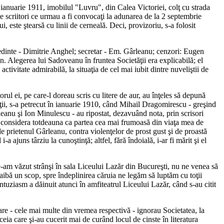
9 ianuarie 1911, imobilul "Luvru", din Calea Victoriei, colţ cu strada
de scriitori ce urmau a fi convocaţi la adunarea de la 2 septembrie
, este ştearsă cu linii de cerneală. Deci, provizoriu, s-a folosit
şedinte - Dimitrie Anghel; secretar - Em. Gârleanu; cenzori: Eugen
 Alegerea lui Sadoveanu în fruntea Societăţii era explicabilă; el
 activitate admirabilă, la situaţia de cel mai iubit dintre nuveliştii de
orul ei, pe care-l doreau scris cu litere de aur, au înţeles să depună
etăţii, s-a petrecut în ianuarie 1910, când Mihail Dragomirescu - greşind
rleanu şi Ion Minulescu - au ripostat, dezavuând nota, prin scrisori
i considera totdeauna ca partea cea mai frumoasă din viaţa mea de
 de prietenul Gârleanu, contra violenţelor de prost gust şi de proastă
a ajuns târziu la cunoştinţă; altfel, fără îndoială, i-ar fi mărit şi el
ne-am văzut strânşi în sala Liceului Lazăr din Bucureşti, nu ne venea să
 aibă un scop, spre îndeplinirea căruia ne legăm să luptăm cu toţii
 entuziasm a dăinuit atunci în amfiteatrul Liceului Lazăr, când s-au citit
terare - cele mai multe din vremea respectivă - ignorau Societatea, la
aceia care şi-au cucerit mai de curând locul de cinste în literatura