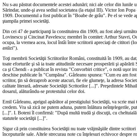
Nu s-au păstrat documentele acestei adunări; nici ale celor din lunile u
Sărindar, unde-şi avea sediul societatea (la etajul III). Victor Ion Pop
1909. Documentul a fost publicat în "Boabe de grâu". Pe el se vede aplica
ştampila primei societăţi.
Din cei 47 de participanţi la constituirea din 1909, au fost aleşi urm
Lovinescu şi Cincinat Pavelescu; membri în comitet: Arthur Stavri, Oct
ocupa, la vremea acea, locul întâi între scriitorii apreciaţi de cititori (I
astăzi").
Toţi membrii Societăţii Scriitorilor Români, constituită în 1909, au dat, 
toate eforturile şi să ia toate atitudinile necesare prosperării şi apărăr
ca şi Chendi - a publicat în revista "Convorbiri critice", o notă uşor i
deschise publicate în "Cumpăna". Gârleanu spunea: "Cum eu am fost unu
scriitor, ţin să dezaprob aceste atacuri, fie ele glumeţe, la adresa Socie
calitate literară, adresate Societăţii Scritorilor [...]". Preşedintele Miha
dosarul, alăturându-se protestului celor doi.
Emil Gârleanu, aprigul apărător al prestigiului Societăţii, va scrie mai
credem. Vra să zică ne putem aduna, putem înlătura neînţelegerile, putem
[...]". I. Boteni îl confirmă: "După multă trudă şi discuţii, cu cheltuial
statutele societăţii [...]".
Sigur că prin constituirea Societăţii nu toate vrăjmăşiile dintre scriitor
începuturile sale. Altele strecurau note cu înţelesuri echivoce despre ros