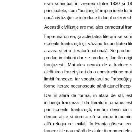
s-au schimbat în vremea dintre 1830 şi 185
principatele, cum "bonjuriştii" impun ideile lor 
nouă civilizaţie se introduce în locul celei vech
Această civilizaţie are mai ales caracterul fra
Împreună cu ea, şi activitatea literară se s
scrierile franţuzeşti şi, văzând fecunditatea li
a avea şi ei o literatură naţională. Se produ
produc imitaţiuni dar se produc şi lucrări origin
franţuzeşti. Mai ales nevoia de a traduce si
alcătuirea frazei şi a-i da o construcţiune mai 
limbii franceze, iar vocabularul se îmbogăţeş
forme literare necunoscute până atunci încep a
Dar în afară de formă, în afară de stil, e
influenţa franceză îl dă literaturii române: es
prin scrierile franţuzeşti, românii devin din
democratice şi doresc să schimbe întocmirea 
află refugiu cei exilaţi, în Franţa găsesc ecou
francezii le dau mână de ajutor în momentele 