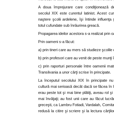
A doua împrejurare care condiţionează dez
secolul XIX este curentul latinist. Acest c
naştere şcolii ardelene, îşi întinde influenţa
totul cufundate sub înrâurirea greacă.
Propagarea ideilor acestora s-a realizat prin oa
Prin oameni s-a făcut:
a) prin tineri care au mers să studieze şcolile
b) prin profesori care au venit de peste munţi î
c) prin raporturi personale între oamenii maturi
Transilvania a unor cărţi scrise în principate.
La începutul secolului XIX în principate n
cultură mai serioasă decât dacă se făcea în l
erau peste tot şi mai bine plătiţi, aveau rol 
mai învăţaţi; au fost unii care au făcut lucrăr
greceşti, ca Lambru Fotiadi, Vardalah, Comit
redusă la citire şi scriere şi la lectura cărţilor