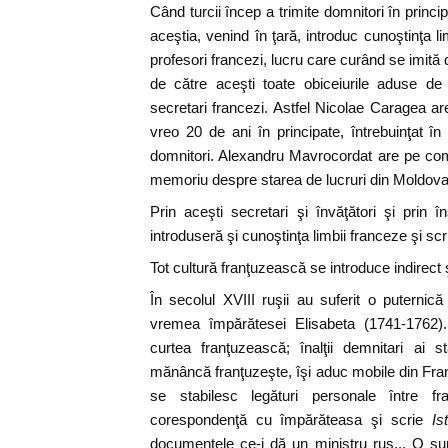
Când turcii încep a trimite domnitori în princip
aceştia, venind în ţară, introduc cunoştinţa li
profesori francezi, lucru care curând se imită 
de către aceşti toate obiceiurile aduse de 
secretari francezi. Astfel Nicolae Caragea ar
vreo 20 de ani în principate, întrebuinţat î
domnitori. Alexandru Mavrocordat are pe com
memoriu despre starea de lucruri din Moldova
Prin aceşti secretari şi învăţători şi prin în
introduseră şi cunoştinţa limbii franceze şi scr
Tot cultură franţuzească se introduce indirect ş
În secolul XVIII ruşii au suferit o puternică
vremea împărătesei Elisabeta (1741-1762).
curtea franţuzească; înalţii demnitari ai s
mănâncă franţuzeşte, îşi aduc mobile din Fran
se stabilesc legături personale între fr
corespondenţă cu împărăteasa şi scrie
Is
documentele ce-i dă un ministru rus... O sum