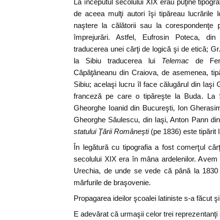
La începutul secolului XIX erau puţine tipografi
de aceea mulţi autori îşi tipăreau lucrările 
naştere la călătorii sau la corespondenţe
împrejurări. Astfel, Eufrosin Poteca, din
traducerea unei cărţi de logică şi de etică; G
la Sibiu traducerea lui
Telemac
de Fen
Căpăţâneanu din Craiova, de asemenea, tipăr
Sibiu; acelaşi lucru îl face călugărul din Ia
franceză pe care o tipăreşte la Buda. La Si
Gheorghe Ioanid din Bucureşti, Ion Gherasi
Gheorghe Săulescu, din Iaşi, Anton Pann din
statului Ţării Româneşti
(pe 1836) este tipărit 
În legătură cu tipografia a fost comerţul cărţ
secolului XIX era în mâna ardelenilor. Avem
Urechia, de unde se vede că până la 1830 c
mărfurile de braşovenie.
Propagarea ideilor şcoalei latiniste s-a făcut şi 
E adevărat că urmaşii celor trei reprezentanţi a