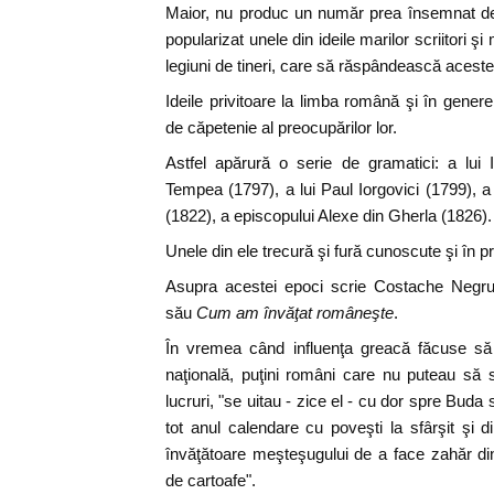
Maior, nu produc un număr prea însemnat de 
popularizat unele din ideile marilor scriitori şi 
legiuni de tineri, care să răspândească aceste 
Ideile privitoare la limba română şi în genere
de căpetenie al preocupărilor lor.
Astfel apărură o serie de gramatici: a lui
Tempea (1797), a lui Paul Iorgovici (1799), a
(1822), a episcopului Alexe din Gherla (1826).
Unele din ele trecură şi fură cunoscute şi în pr
Asupra acestei epoci scrie Costache Negruzz
său
Cum am învăţat româneşte
.
În vremea când influenţa greacă făcuse să
naţională, puţini români care nu puteau să
lucruri, "se uitau - zice el - cu dor spre Bud
tot anul calendare cu poveşti la sfârşit şi
învăţătoare meşteşugului de a face zahăr di
de cartoafe".