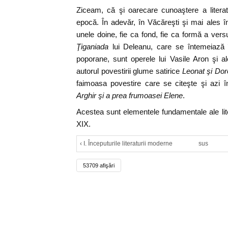
Ziceam, că şi oarecare cunoaştere a litera
epocă. În adevăr, în Văcăreşti şi mai ales 
unele doine, fie ca fond, fie ca formă a versu
Ţiganiada
lui Deleanu, care se întemeiază î
poporane, sunt operele lui Vasile Aron şi al
autorul povestirii glume satirice
Leonat şi Dor
faimoasa povestire care se citeşte şi azi 
Arghir şi a prea frumoasei Elene
.
Acestea sunt elementele fundamentale ale lite
XIX.
‹ I. Începuturile literaturii moderne
sus
53709 afişări