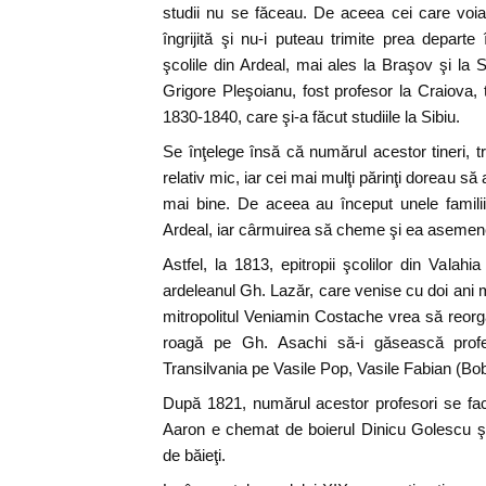
studii nu se făceau. De aceea cei care voiau
îngrijită şi nu-i puteau trimite prea departe î
şcolile din Ardeal, mai ales la Braşov şi la
Grigore Pleşoianu, fost profesor la Craiova, 
1830-1840, care şi-a făcut studiile la Sibiu.
Se înţelege însă că numărul acestor tineri, tri
relativ mic, iar cei mai mulţi părinţi doreau să 
mai bine. De aceea au început unele famili
Ardeal, iar cârmuirea să cheme şi ea asemene
Astfel, la 1813, epitropii şcolilor din Valah
ardeleanul Gh. Lazăr, care venise cu doi ani m
mitropolitul Veniamin Costache vrea să reor
roagă pe Gh. Asachi să-i găsească profe
Transilvania pe Vasile Pop, Vasile Fabian (Bob)
După 1821, numărul acestor profesori se fa
Aaron e chemat de boierul Dinicu Golescu şi
de băieţi.