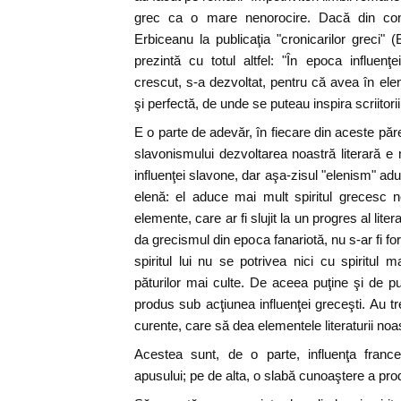
grec ca o mare nenorocire. Dacă din contr
Erbiceanu la publicaţia "cronicarilor greci" 
prezintă cu totul altfel: "În epoca influenţ
crescut, s-a dezvoltat, pentru că avea în ele
şi perfectă, de unde se puteau inspira scriitori
E o parte de adevăr, în fiecare din aceste pă
slavonismului dezvoltarea noastră literară 
influenţei slavone, dar aşa-zisul "elenism" ad
elenă: el aduce mai mult spiritul grecesc n
elemente, care ar fi slujit la un progres al lite
da grecismul din epoca fanariotă, nu s-ar fi for
spiritul lui nu se potrivea nici cu spiritul 
păturilor mai culte. De aceea puţine şi de puţ
produs sub acţiunea influenţei greceşti. Au tre
curente, care să dea elementele literaturii no
Acestea sunt, de o parte, influenţa francez
apusului; pe de alta, o slabă cunoaştere a pro