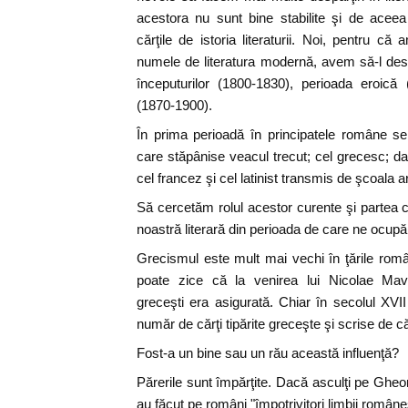
acestora nu sunt bine stabilite şi de aceea
cărţile de istoria literaturii. Noi, pentru că 
numele de literatura modernă, avem să-l desp
începuturilor (1800-1830), perioada eroică 
(1870-1900).
În prima perioadă în principatele române se
care stăpânise veacul trecut; cel grecesc; dar
cel francez şi cel latinist transmis de şcoala 
Să cercetăm rolul acestor curente şi partea c
noastră literară din perioada de care ne ocup
Grecismul este mult mai vechi în ţările rom
poate zice că la venirea lui Nicolae Mavr
greceşti era asigurată. Chiar în secolul XV
număr de cărţi tipărite greceşte şi scrise de c
Fost-a un bine sau un rău această influenţă?
Părerile sunt împărţite. Dacă asculţi pe Gheo
au făcut pe români "împotrivitori limbii româneş