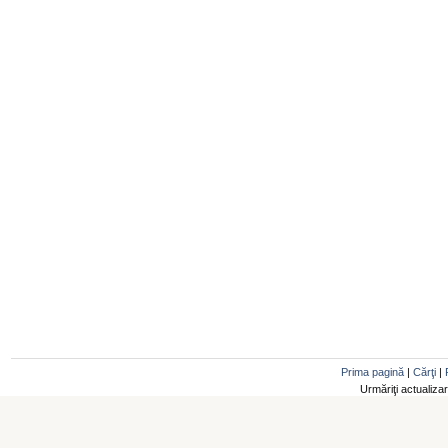
Prima pagină
|
Cărţi
|
Urmăriţi actualiza