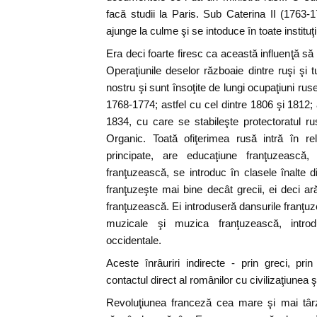
facă studii la Paris. Sub Caterina II (1763-
ajunge la culme şi se intoduce în toate instituţ
Era deci foarte firesc ca această influenţă să
Operaţiunile deselor războaie dintre ruşi şi
nostru şi sunt însoţite de lungi ocupaţiuni ruse
1768-1774; astfel cu cel dintre 1806 şi 1812; 
1834, cu care se stabileşte protectoratul r
Organic. Toată ofiţerimea rusă intră în rela
principate, are educaţiune franţuzească, 
franţuzească, se introduc în clasele înalte d
franţuzeşte mai bine decât grecii, ei deci a
franţuzească. Ei introduseră dansurile franţuz
muzicale şi muzica franţuzească, intro
occidentale.
Aceste înrâuriri indirecte - prin greci, prin
contactul direct al românilor cu civilizaţiunea ş
Revoluţiunea franceză cea mare şi mai târz