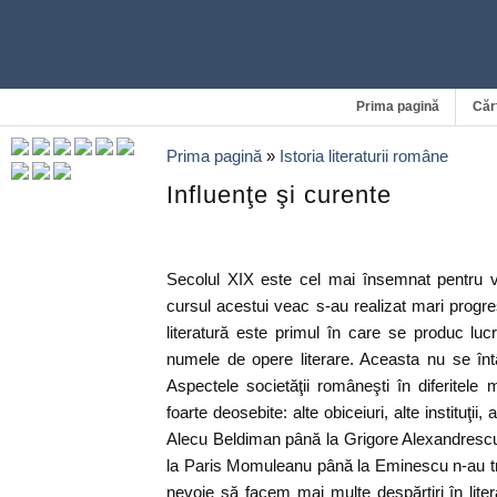
Prima pagină
Căr
Prima pagină
»
Istoria literaturii române
Influenţe şi curente
Secolul XIX este cel mai însemnat pentru vi
cursul acestui veac s-au realizat mari progres
literatură este primul în care se produc lu
numele de opere literare. Aceasta nu se înt
Aspectele societăţii româneşti în diferitel
foarte deosebite: alte obiceiuri, alte instituţii,
Alecu Beldiman până la Grigore Alexandresc
la Paris Momuleanu până la Eminescu n-au tr
nevoie să facem mai multe despărţiri în lite