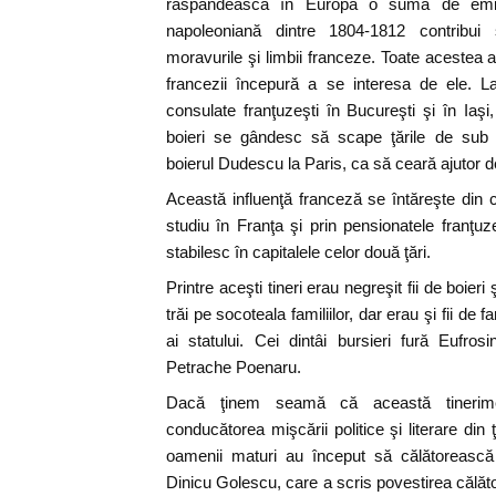
răspândească în Europa o sumă de emigr
napoleoniană dintre 1804-1812 contribui ş
moravurile şi limbii franceze. Toate acestea a
francezii începură a se interesa de ele. L
consulate franţuzeşti în Bucureşti şi în Ia
boieri se gândesc să scape ţările de sub s
boierul Dudescu la Paris, ca să ceară ajutor d
Această influenţă franceză se întăreşte din c
studiu în Franţa şi prin pensionatele franţuz
stabilesc în capitalele celor două ţări.
Printre aceşti tineri erau negreşit fii de boier
trăi pe socoteala familiilor, dar erau şi fii de f
ai statului. Cei dintâi bursieri fură Eufro
Petrache Poenaru.
Dacă ţinem seamă că această tinerime
conducătorea mişcării politice şi literare di
oamenii maturi au început să călătorească 
Dinicu Golescu, care a scris povestirea călăto