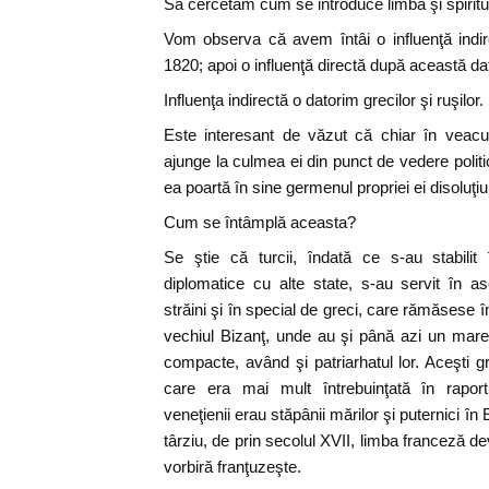
Să cercetăm cum se introduce limba şi spiritu
Vom observa că avem întâi o influenţă indir
1820; apoi o influenţă directă după această da
Influenţa indirectă o datorim grecilor şi ruşilor.
Este interesant de văzut că chiar în veacu
ajunge la culmea ei din punct de vedere politi
ea poartă în sine germenul propriei ei disoluţi
Cum se întâmplă aceasta?
Se ştie că turcii, îndată ce s-au stabilit
diplomatice cu alte state, s-au servit în 
străini şi în special de greci, care rămăsese
vechiul Bizanţ, unde au şi până azi un mare 
compacte, având şi patriarhatul lor. Aceşti gr
care era mai mult întrebuinţată în raport
veneţienii erau stăpânii mărilor şi puternici în 
târziu, de prin secolul XVII, limba franceză d
vorbiră franţuzeşte.