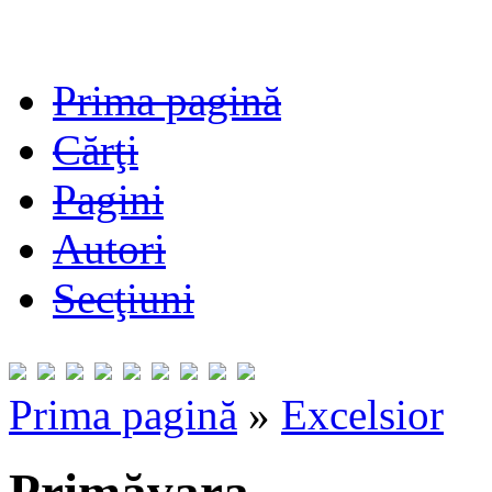
Prima pagină
Cărţi
Pagini
Autori
Secţiuni
Prima pagină
»
Excelsior