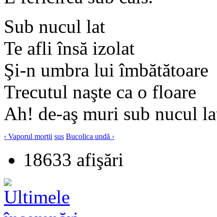
Sub nucul lat
Te afli însă izolat
Şi-n umbra lui îmbătătoare
Trecutul naşte ca o floare
Ah! de-aş muri sub nucul la
‹ Vaporul morţii
sus
Bucolica undă ›
18633 afişări