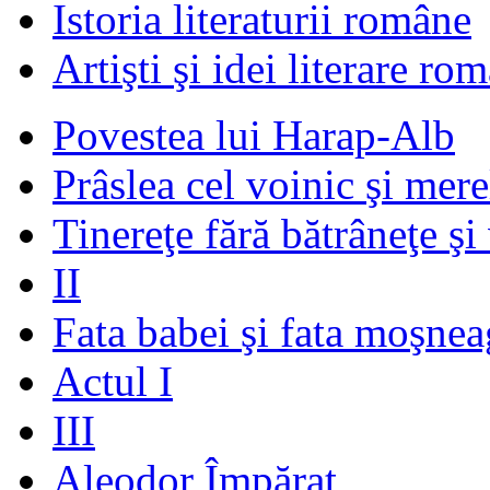
Istoria literaturii române
Artişti şi idei literare ro
Povestea lui Harap-Alb
Prâslea cel voinic şi mere
Tinereţe fără bătrâneţe şi
II
Fata babei şi fata moşnea
Actul I
III
Aleodor Împărat