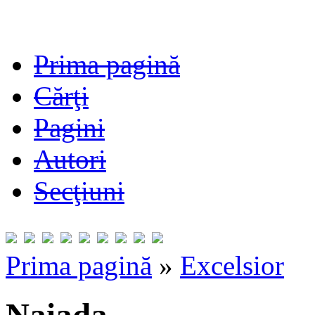
Prima pagină
Cărţi
Pagini
Autori
Secţiuni
Prima pagină
»
Excelsior