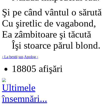
Şi pe când vântul o sărută
Cu şiretlic de vagabond,
Ea zâmbitoare şi tăcută
Îşi stoarce părul blond.
‹ La bestii
sus
Apolog ›
18805 afişări