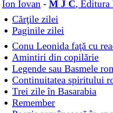
Ion Iovan
-
M J C
, Editura
Cărţile zilei
Paginile zilei
Conu Leonida faţă cu rea
Amintiri din copilărie
Legende sau Basmele ro
Continuitatea spiritului 
Trei zile în Basarabia
Remember