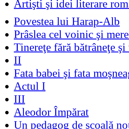
Artişti şi idei literare ro
Povestea lui Harap-Alb
Prâslea cel voinic şi mere
Tinereţe fără bătrâneţe şi
II
Fata babei şi fata moşnea
Actul I
III
Aleodor Împărat
Un pedagog de şcoală no