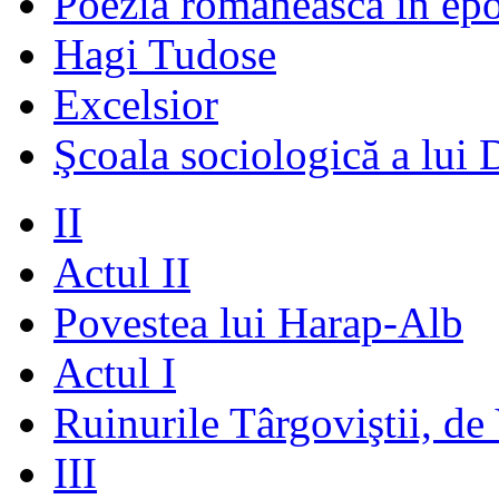
Poezia românească în ep
Hagi Tudose
Excelsior
Şcoala sociologică a lui 
II
Actul II
Povestea lui Harap-Alb
Actul I
Ruinurile Târgoviştii, de
III