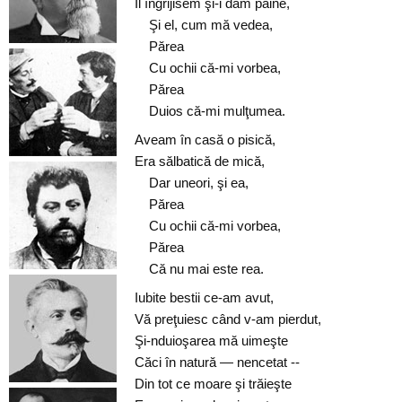
Îl îngrijisem şi-i dam pâine,
Şi el, cum mă vedea,
Părea
Cu ochii că-mi vorbea,
Părea
Duios că-mi mulţumea.
Aveam în casă o pisică,
Era sălbatică de mică,
Dar uneori, şi ea,
Părea
Cu ochii că-mi vorbea,
Părea
Că nu mai este rea.
Iubite bestii ce-am avut,
Vă preţuiesc când v-am pierdut,
Şi-nduioşarea mă uimeşte
Căci în natură — nencetat --
Din tot ce moare şi trăieşte