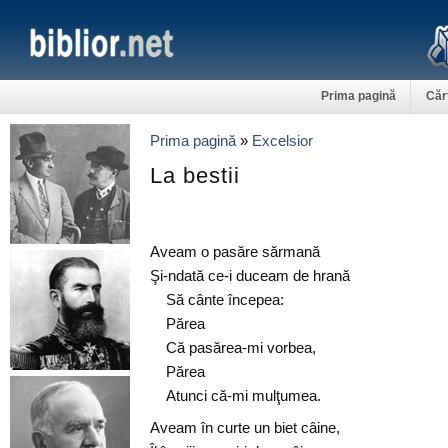
Prima pagină
Căr
Prima pagină
»
Excelsior
La bestii
Aveam o pasăre sărmană
Şi-ndată ce-i duceam de hrană
Să cânte începea:
Părea
Că pasărea-mi vorbea,
Părea
Atunci că-mi mulţumea.
Aveam în curte un biet câine,