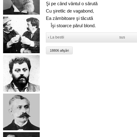
Şi pe când vântul o sărută
Cu şiretlic de vagabond,
Ea zâmbitoare şi tăcută
Îşi stoarce părul blond.
‹ La bestii
sus
18806 afişări