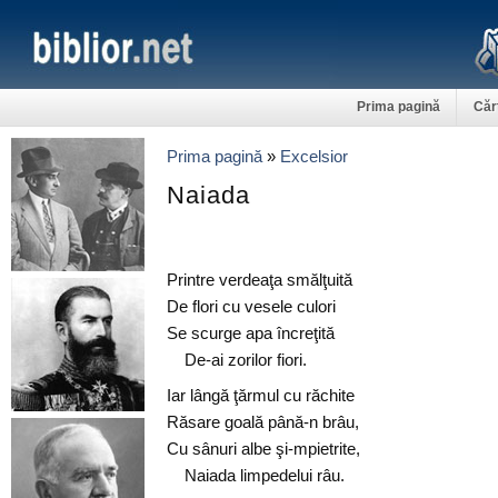
Prima pagină
Căr
Prima pagină
»
Excelsior
Naiada
Printre verdeaţa smălţuită
De flori cu vesele culori
Se scurge apa încreţită
De-ai zorilor fiori.
Iar lângă ţărmul cu răchite
Răsare goală până-n brâu,
Cu sânuri albe şi-mpietrite,
Naiada limpedelui râu.