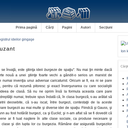
Prima pagină
Cărţi
Pagini
Autori
Secţiuni
egistrul ideilor gingaşe
uzant
Ion 
Cărţil
e învaţă, este ştiinţa ideii
burgeze
de spaţiu". Nu mai ţin minte dacă
arte nouă a unei ştiinţe foarte vechi a gândit-o serios un marxist de
I
e numai invenţia unui adversar caricaturist. Oricum ar fi, ea ni se pare
A
vă, pentru că rezumă pitoresc şi exact înverşunarea cu care socialiştii
at ideea de clasă. Să nu ne oprim însă la formula aceasta care pare
A
reptăţii numai, trebuie spus îndată că, în clasa burgeză, s-au arătat să
rii deosebite, că s-au iscat, între burgezi, contestaţii de la aceste
I
mare burgezii au mai multe şi diverse idei de spaţiu. Fiindcă şi Gauss, şi
n au fost hotărât burgezi, ca şi Euclid; şi n-am aflat să se fi dovedit că
iene ar fi luat naştere în alte clase sociale, ca produse necesare şi
r clase şi din lupta lor cu burgezia. Rămâne dar asigurată burgezilor