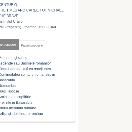
CENTURY).
THE TIMES AND CAREER OF MICHAEL
THE BRAVE.
sfinţitul Crailor
VIII. Preşedinţi - membri, 1908-1948
me populare
Pagini populare
Momente şi schiţe
Legende sau Basmele românilor
Conu Leonida faţă cu reacţiunea
Continuitatea spiritului românesc în
Basarabia
Remember
Hagi Tudose
Amintiri din copilărie
Trei zile în Basarabia
storia literaturii române
rtişti şi idei literare române