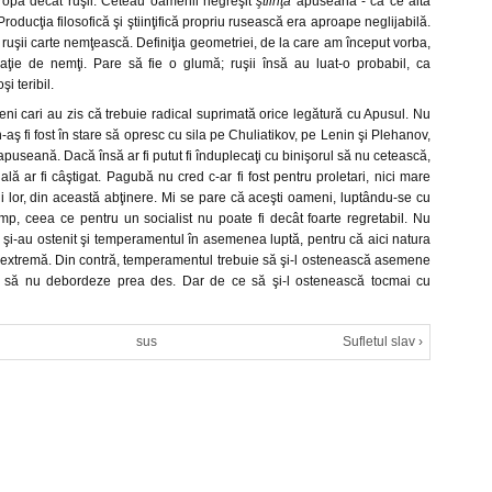
Europa decât ruşii. Ceteau oamenii negreşit
ştiinţă
apuseană - că ce alta
oducţia filosofică şi ştiinţifică propriu rusească era aproape neglijabilă.
uşii carte nemţească. Definiţia geometriei, de la care am început vorba,
laţie de nemţi. Pare să fie o glumă; ruşii însă au luat-o probabil, ca
şi teribil.
ni cari au zis că trebuie radical suprimată orice legătură cu Apusul. Nu
n-aş fi fost în stare să opresc cu sila pe Chuliatikov, pe Lenin şi Plehanov,
apuseană. Dacă însă ar fi putut fi înduplecaţi cu binişorul să nu cetească,
ală ar fi câştigat. Pagubă nu cred c-ar fi fost pentru proletari, nici mare
i lor, din această abţinere. Mi se pare că aceşti oameni, luptându-se cu
timp, ceea ce pentru un socialist nu poate fi decât foarte regretabil. Nu
şi-au ostenit şi temperamentul în asemenea luptă, pentru că aici natura
e extremă. Din contră, temperamentul trebuie să şi-l ostenească asemene
 ca să nu debordeze prea des. Dar de ce să şi-l ostenească tocmai cu
sus
Sufletul slav ›