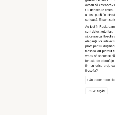
grozavi cetitori în 
aveau să cetească? Pr
Cu deosebire ceteau r
a fost pusă în circu
serioasă. Ei sunt serio
Au fost în Rusia oame
sunt deloc autoritar; 
să cetească filosofie 
eleganţa lor intelectu
profit pentru duşmani
filosofia au pierdut 
vreau să socotesc că 
lor este de o bogăţi
firi, cu orice preţ,
filosofia?
‹ Un popor nepolitic
24233 afişări