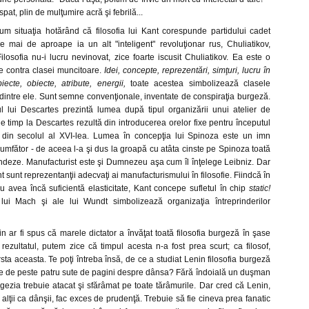
pat, plin de mulţumire acră şi febrilă...
cum situaţia hotărând că filosofia lui Kant corespunde partidului cadet
re mai de aproape ia un alt "inteligent" revoluţionar rus, Chuliatikov,
ilosofia nu-i lucru nevinovat, zice foarte iscusit Chuliatikov. Ea este o
e contra clasei muncitoare.
Idei, concepte, reprezentări, simţuri, lucru în
ecte, obiecte, atribute, energii,
toate acestea simbolizează clasele
e dintre ele. Sunt semne convenţionale, inventate de conspiraţia burgeză.
ul lui Descartes prezintă lumea după tipul organizării unui atelier de
 timp la Descartes rezultă din introducerea orelor fixe pentru începutul
le din secolul al XVI-lea. Lumea în concepţia lui Spinoza este un imn
triumfător - de aceea l-a şi dus la groapă cu atâta cinste pe Spinoza toată
andeze. Manufacturist este şi Dumnezeu aşa cum îl înţelege Leibniz. Dar
 sunt reprezentanţii adecvaţi ai manufacturismului în filosofie. Fiindcă în
u avea încă suficientă elasticitate, Kant concepe sufletul în chip
static!
e lui Mach şi ale lui Wundt simbolizează organizaţia întreprinderilor
in ar fi spus că marele dictator a învăţat toată filosofia burgeză în şase
ezultatul, putem zice că timpul acesta n-a fost prea scurt; ca filosof,
sta aceasta. Te poţi întreba însă, de ce a studiat Lenin filosofia burgeză
rte de peste patru sute de pagini despre dânsa? Fără îndoială un duşman
ezia trebuie atacat şi sfărâmat pe toate tărâmurile. Dar cred că Lenin,
 alţii ca dânşii, fac exces de prudenţă. Trebuie să fie cineva prea fanatic