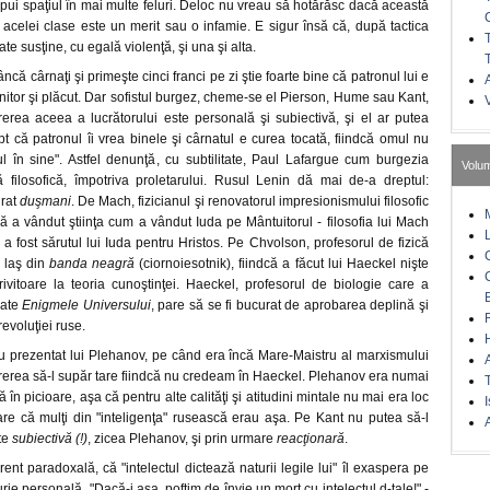
hipui spaţiul în mai multe feluri. Deloc nu vreau să hotărăsc dacă această
 acelei clase este un merit sau o infamie. E sigur însă că, după tactica
ate susţine, cu egală violenţă, şi una şi alta.
că cârnaţi şi primeşte cinci franci pe zi ştie foarte bine că patronul lui e
A
ănitor şi plăcut. Dar sofistul burgez, cheme-se el Pierson, Hume sau Kant,
rerea aceea a lucrătorului este personală şi subiectivă, şi el ar putea
t că patronul îi vrea binele şi cârnatul e curea tocată, fiindcă omul nu
l în sine". Astfel denunţă, cu subtilitate, Paul Lafargue cum burgezia
Volu
filosofică, împotriva proletarului. Rusul Lenin dă mai de-a dreptul:
urat
duşmani
. De Mach, fizicianul şi renovatorul impresionismului filosofic
 a vândut ştiinţa cum a vândut Iuda pe Mântuitorul - filosofia lui Mach
e a fost sărutul lui Iuda pentru Hristos. Pe Chvolson, profesorul de fizică
e laş din
banda neagră
(ciornoiesotnik), fiindcă a făcut lui Haeckel nişte
rivitoare la teoria cunoştinţei. Haeckel, profesorul de biologie care a
oate
Enigmele Universului
, pare să se fi bucurat de aprobarea deplină şi
 revoluţiei ruse.
iu prezentat lui Plehanov, pe când era încă Mare-Maistru al marxismului
rerea să-l supăr tare fiindcă nu credeam în Haeckel. Plehanov era numai
 în picioare, aşa că pentru alte calităţi şi atitudini mintale nu mai era loc
I
pare că mulţi din "inteligenţa" rusească erau aşa. Pe Kant nu putea să-l
A
ste
subiectivă (!)
, zicea Plehanov, şi prin urmare
reacţionară
.
ent paradoxală, că "intelectul dictează naturii legile lui" îl exaspera pe
urie personală. "Dacă-i aşa, poftim de învie un mort cu intelectul d-tale!" -