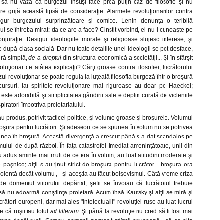
 să nu vază că burgezul însuşi face prea puţin caz de filosofie şi nu
 grijă această lipsă de consideraţie. Alarmele revoluţionarilor contra
esigur burgezului surprinzătoare şi comice. Lenin denunţa o teribilă
ul se întreba mirat: da ce are a face? Cinstit vorbind, el nu-i cunoaşte pe
njuraţie. Desigur ideologiile morale şi religioase slujesc interese, şi
te după clasa socială. Dar nu toate detaliile unei ideologii se pot desface,
ură simplă,
de-a dreptul
din structura economică a societăţii... Şi în sfârşit
luţionar de atâtea explicaţii? Cărţi groase contra filosofiei, lucrătorului
zul revoluţionar se poate regula la iuţeală filosofia burgeză într-o broşură
cursuri. Iar spiritele revoluţionare mai riguroase au doar pe Haeckel;
ă este adorabilă şi simplicitatea gândirii sale e deplin curată de vicleniile
spiratori împotriva proletariatului.
au produs, potrivit tacticei politice, şi volume groase şi broşurele. Volumul
broşura pentru lucrători. Şi adeseori ce se spunea în volum nu se potrivea
unea în broşură. Această divergenţă a crescut până s-a dat scandalos pe
ismului de după război. În faţa catastrofei imediat ameninţătoare, unii din
-au adus aminte mai mult de ce era în volum, au luat atitudini moderate şi
aşnice; alţii s-au ţinut strict de broşura pentru lucrător - broşura era
olentă decât volumul, - şi aceştia au făcut bolşevismul. Câtă vreme criza
 domeniul viitorului depărtat, şefii se învoiau că lucrătorul trebuie
 să nu adoarmă conştiinţa proletară. Acum însă Kautsky şi alţii se miră şi
rători europeni, dar mai ales "intelectualii" revoluţiei ruse au luat lucrul
e că ruşii iau totul
ad litteram
. Şi până la revoluţie nu cred să fi fost mai