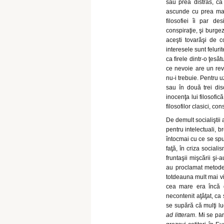
sau prea distras, ca
ascunde cu prea mare
filosofiei îi par d
conspiraţie, şi burgez
aceşti tovarăşi de co
interesele sunt feluri
ca firele dintr-o ţesăt
ce nevoie are un revo
nu-i trebuie. Pentru u
sau în două trei dis
inocenţa lui filosofic
filosofilor clasici, con
De demult socialiştii 
pentru intelectuali, 
întocmai cu ce se sp
faţă, în criza social
fruntaşii mişcării şi
au proclamat metode p
totdeauna mult mai vi
cea mare era încă de
necontenit aţâţat, ca
se supără că mulţi luc
ad litteram
. Mi se par