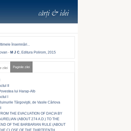
Iovan
-
M J C
, Editura Polirom, 2015
Paginile zilei
e zilei
I
ctul II
Povestea lui Harap-Alb
ctul I
Ruinurile Târgoviştii, de Vasile Cârlova
II
FROM THE EVACUATION OF DACIA BY
AURELIAN (ABOUT 274 A.D.) TO THE
END OF THE BARBARIAN RULE (ABOUT
THE CLOSE OF THE THIRTEENTH