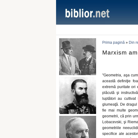
Prima pagină
»
Din r
Marxism am
"Geometria, aşa cum s
această definiţie fo
extremă puritate ori 
plăcută şi instructi
luptători au cultiv
glumeaţă. De dragul d
fie mai multe geomet
geometrii, că prin ur
Lobacevski, şi Rieman
geometriile neeuclid
specifice ale acesto