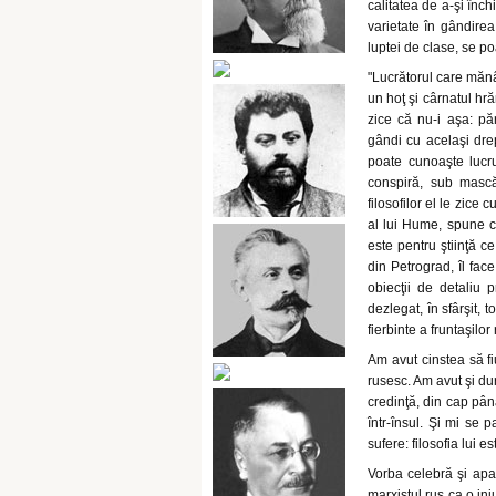
calitatea de a-şi înc
varietate în gândirea
luptei de clase, se po
"Lucrătorul care mănân
un hoţ şi cârnatul hr
zice că nu-i aşa: pă
gândi cu acelaşi drep
poate cunoaşte lucru
conspiră, sub mască 
filosofilor el le zice c
al lui Hume, spune că
este pentru ştiinţă c
din Petrograd, îl fac
obiecţii de detaliu p
dezlegat, în sfârşit, t
fierbinte a fruntaşilor
Am avut cinstea să f
rusesc. Am avut şi du
credinţă, din cap până
într-însul. Şi mi se 
sufere: filosofia lui e
Vorba celebră şi apar
marxistul rus ca o inj