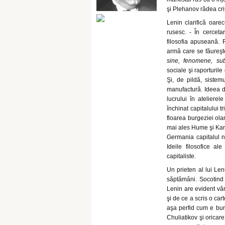
şi Plehanov râdea cris
Lenin clarifică oare
rusesc. - În cerceta
filosofia apuseană. F
armă care se făureşt
sine, fenomene, subi
sociale şi raporturil
Şi, de pildă, sistem
manufactură. Ideea de
lucrului în ateliere
închinat capitalului 
floarea burgeziei ol
mai ales Hume şi Kant
Germania capitalul n
Ideile filosofice al
capitaliste.
Un prieten al lui Len
săptămâni. Socotind r
Lenin are evident vâr
şi de ce a scris o ca
aşa perfid cum e burg
Chuliatikov şi oricare