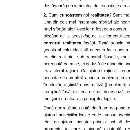
desfăşoară prin varietatea de cunoştinţe a reali
2.
Cum
cunoaştem
noi
realitatea
? Sunt mai 
Una din cele mai însemnate sforţări ale nea
mari sforţări ale filosofilor a fost de a construi 
plecând de la acest
dat,
de la elementul acest
construi realitatea
însăşi. Toată şcoala raţ
şcoala absolut idealistă aceasta fac: constr
eu din realitate, sub raportul filosofic, met
percepută de mine, ci dedusă de mine din an
cu ajutorul raţiunii. Cu ajutorul raţiunii - c
aceasta se complică apoi cu problema, ceva 
în adevăr, o ştiinţă constructivă ([problemă]
complică însă, în ceea ce ne interesează pe 
funcţiunii creatoare a principiilor logice.
Dacă am realitatea dată, dacă am ca punct d
ajutorul principiilor logice ce le cunosc:
identi
etc., cu ajutorul acestor principii pot să de
momentul în care o singură existenţă, rea