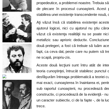
propedeutice, a problemei noastre. Trebuia să
de plecare în procesul cunoaşterii. Acest 
stabilirea unei existenţe transcendente nouă, c
Aţi văzut însă că stabilirea existenţei aceste
ajutorul logicei, nici cu ajutorul nu ştiu căr
văzut că existenţa realităţii nu se poate nici
metafizic sau aprioric deductiv. Concluziu
două prelegeri, a fost că trebuie să luăm acea
fapt, ca ceva dat, peste care nu putem să tre
ne scapă, propriu-zis.
Aceste două lecţiuni sunt întru atât de int
teoria cunoştinţei, întrucât stabilesc punctu
desfăşurăm întreaga problematică a teoriei cun
mai exact, cunoaşterea în înaintarea ei, pentr
sub raportul cunoaşterii, nu procedează ded
constructiv, ci procedează de la evidenţă - nu
un caracter subiectiv, ci de la fapte -, de la l
trece.