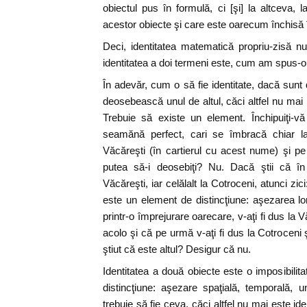
obiectul pus în formulă, ci [şi] la altceva, 
acestor obiecte şi care este oarecum închisă î
Deci, identitatea matematică propriu-zisă nu
identitatea a doi termeni este, cum am spus-o,
În adevăr, cum o să fie identitate, dacă sunt 
deosebească unul de altul, căci altfel nu mai
Trebuie să existe un element. Închipuiţi-vă
seamănă perfect, cari se îmbracă chiar la 
Văcăreşti (în cartierul cu acest nume) şi pe a
putea să-i deosebiţi? Nu. Dacă ştii că î
Văcăreşti, iar celălalt la Cotroceni, atunci zi
este un element de distincţiune: aşezarea lor
printr-o împrejurare oarecare, v-aţi fi dus la Vă
acolo şi că pe urmă v-aţi fi dus la Cotroceni şi 
ştiut că este altul? Desigur că nu.
Identitatea a două obiecte este o imposibilit
distincţiune: aşezare spaţială, temporală, u
trebuie să fie ceva, căci altfel nu mai este ide