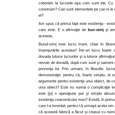
coborâm la lucrurile aşa cum sunt ele. Cu 
construim? Cari sunt elementele pe cari ni le
el?
Am spus că primul fapt este existenţa - exis
care este. E o afirmaţie de
bun-simţ
şi am 
aceasta.
Bunul-simţ este lucru mare, chiar în filoso
împrejurările acestea? Într-un lucru foarte
dovada tuturor lucrurilor şi a tuturor afirmaţiu
nevoie de dovadă, după cum sunt şi oameni c
prezenţa lor. Prin urmare, în filosofie, luc
demonstraţie; pentru că, foarte simplu, el 
argumente pentru existenţa unui obiect, de c
unui obiect? Este nu numai o complicaţie inu
este [şi] o operaţiune pur şi simplu absu
existenţa ceasornicului meu? Există, în primu
care l-a inventat; pentru că urmaşii acelui om
că această fabrică a făcut şi ceasul cu num