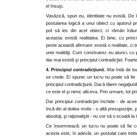
el însuşi.
Vasăzică, spun eu, identitate nu există. De î
postularea logică a unui obiect cu ajutorul prin
pot să ies din acel obiect, ci rămân înăun
aceasta: există realitatea. Ei bine, cu princi
peste această afirmare: există o realitate, ci tr
unei realităţi. Cum construiesc eu atunci, cu p
dar mai există şi principiul contradicţiei. Foa
4.
Principiul contradicţiunii.
Mai întâi de to
se crede. El spune: un lucru nu poate să fie
principiul contradicţiunii. Dacă tăiem negaţiu
ce este el şi nimic altceva. Prin urmare, tot princ
Dar principiul contradicţiei închide - de ac
încă din al doilea motiv - o altă presupoziţie, pe 
absoluţi, şi raţionaliştii - nu vor să o scoată la 
Ce însemnează: un lucru nu poate să fie c
acesta este, în adevăr, un postulat care trebuie