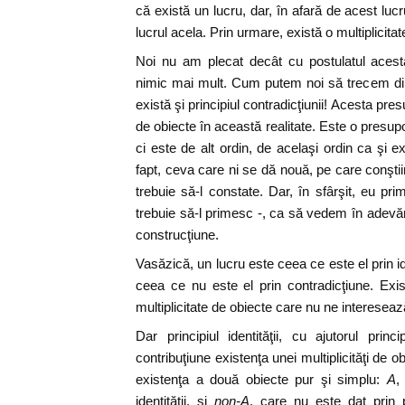
că există un lucru, dar, în afară de acest lucru
lucrul acela. Prin urmare, există o multiplicit
Noi nu am plecat decât cu postulatul acesta a
nimic mai mult. Cum putem noi să trecem din
există şi principiul contradicţiunii! Acesta pres
de obiecte în această realitate. Este o presupo
ci este de alt ordin, de acelaşi ordin ca şi exi
fapt, ceva care ni se dă nouă, pe care conştii
trebuie să-l constate. Dar, în sfârşit, eu pr
trebuie să-l primesc -, ca să vedem în adevăr e
construcţiune.
Vasăzică, un lucru este ceea ce este el prin id
ceea ce nu este el prin contradicţiune. Exi
multiplicitate de obiecte care nu ne interesea
Dar principiul identităţii, cu ajutorul princi
contribuţiune existenţa unei multiplicităţi de
existenţa a două obiecte pur şi simplu:
A
,
identităţii, şi
non-A
, care nu este dat prin pr