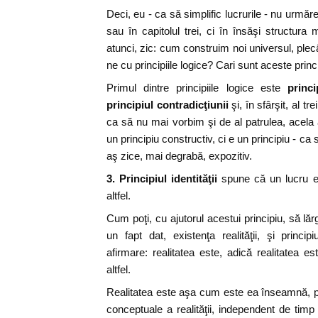
Deci, eu - ca să simplific lucrurile - nu urmăre
sau în capitolul trei, ci în însăşi structura 
atunci, zic: cum construim noi universul, plec
ne cu principiile logice? Cari sunt aceste princi
Primul dintre principiile logice este
princi
principiul contradicţiunii
şi, în sfârşit, al tre
ca să nu mai vorbim şi de al patrulea, acela
un principiu constructiv, ci e un principiu - ca
aş zice, mai degrabă, expozitiv.
3. Principiul identităţii
spune că un lucru e
altfel.
Cum poţi, cu ajutorul acestui principiu, să l
un fapt dat, existenţa realităţii, şi princip
afirmare: realitatea este, adică realitatea
altfel.
Realitatea este aşa cum este ea înseamnă, pur
conceptuale a realităţii, independent de timp 