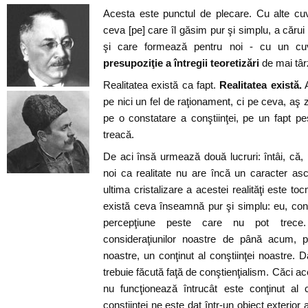
Acesta este punctul de plecare. Cu alte cuv
ceva [pe] care îl găsim pur şi simplu, a cărui
şi care formează pentru noi - cu un cu
presupoziţie a întregii teoretizări
de mai târ
Realitatea există ca fapt.
Realitatea există.
A
pe nici un fel de raţionament, ci pe ceva, aş 
pe o constatare a conştiinţei, pe un fapt p
treacă.
De aci însă urmează două lucruri: întâi, că
noi ca realitate nu are încă un caracter asc
ultima cristalizare a acestei realităţi este to
există ceva înseamnă pur şi simplu: eu, con
percepţiune peste care nu pot trece.
consideraţiunilor noastre de până acum, pr
noastre, un conţinut al conştiinţei noastre. 
trebuie făcută faţă de conştienţialism. Căci ace
nu funcţionează întrucât este conţinut al c
conştiinţei ne este dat într-un obiect exterior a