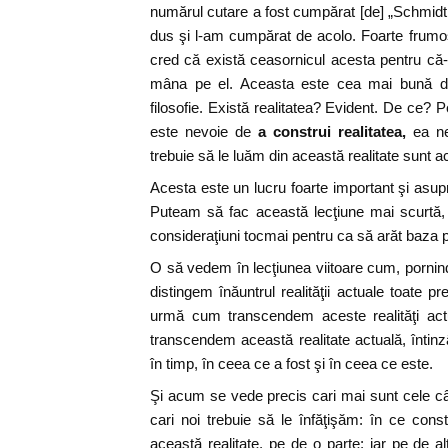
numărul cutare a fost cumpărat [de] „Schmidt
dus şi l-am cumpărat de acolo. Foarte frumo
cred că există ceasornicul acesta pentru că
mâna pe el. Aceasta este cea mai bună do
filosofie. Există realitatea? Evident. De ce? 
este nevoie de
a construi realitatea,
ea ne
trebuie să le luăm din această realitate sunt a
Acesta este un lucru foarte important şi asupr
Puteam să fac această lecţiune mai scurtă,
consideraţiuni tocmai pentru ca să arăt baza 
O să vedem în lecţiunea viitoare cum, pornind
distingem înăuntrul realităţii actuale toate p
urmă cum transcendem aceste realităţi actu
transcendem această realitate actuală, întinz
în timp, în ceea ce a fost şi în ceea ce este.
Şi acum se vede precis cari mai sunt cele 
cari noi trebuie să le înfăţişăm: în ce cons
această realitate, pe de o parte; iar pe de al