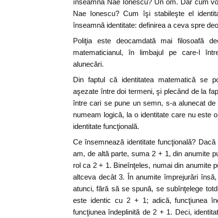
înseamnă Nae Ionescu? Un om. Dar cum voi 
Nae Ionescu? Cum îşi stabileşte el identit
înseamnă identitate: definirea a ceva spre deo
Poliţia este deocamdată mai filosoafă de
matematicianul, în limbajul pe care-l într
alunecări.
Din faptul că identitatea matematică se p
aşezate între doi termeni, şi plecând de la fa
între cari se pune un semn, s-a alunecat de 
numeam logică, la o identitate care nu este o 
identitate funcţională.
Ce însemnează identitate funcţională? Dacă 
am, de altă parte, suma 2 + 1, din anumite p
rol ca 2 + 1. Bineînţeles, numai din anumite 
altceva decât 3. În anumite împrejurări însă,
atunci, fără să se spună, se subînţelege totd
este identic cu 2 + 1; adică, funcţiunea î
funcţiunea îndeplinită de 2 + 1. Deci, identit