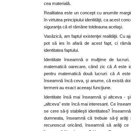
cea materială.
Realitatea este un concept cu anumite margini
în virtutea principiului identităţii, ca acest co
siguranţa că el rămâne totdeauna acelaşi.
Vasăzică, am faptul existenţei realităţii. Cu ajut
pot să ies în afară de acest fapt, ci rămân
identitatea faptului.
Identitate înseamnă o mulţime de lucruri
matematică oarecare, când zic că
A
este i
pentru matematică două lucruri: că
A
est
înseamnă încă ceva, şi anume, că există doi
termeni au exact aceeaşi funcţiune.
Identitate însă mai înseamnă şi altceva - şi
„altceva" este încă mai interesant. Ce înseamn
se cere să-ţi stabileşti identitatea? Înseamnă
dumneata, înseamnă că trebuie să-ţi arăţi 
recunoscut oricând, înseamnă să arăţi ce 