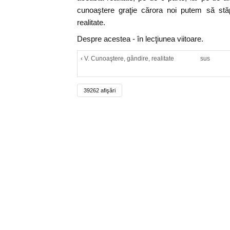
cunoaştere graţie cărora noi putem să st
realitate.
Despre acestea - în lecţiunea viitoare.
‹ V. Cunoaştere, gândire, realitate
sus
39262 afişări