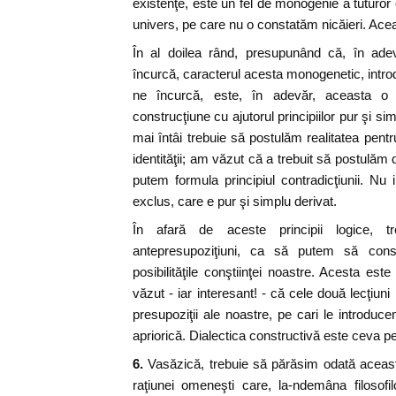
existenţe, este un fel de monogenie a tuturor 
univers, pe care nu o constatăm nicăieri. Acea
În al doilea rând, presupunând că, în ad
încurcă, caracterul acesta monogenetic, intro
ne încurcă, este, în adevăr, aceasta o 
construcţiune cu ajutorul principiilor pur şi 
mai întâi trebuie să postulăm realitatea pent
identităţii; am văzut că a trebuit să postulăm d
putem formula principiul contradicţiunii. Nu in
exclus, care e pur şi simplu derivat.
În afară de aceste principii logice, 
antepresupoziţiuni, ca să putem să cons
posibilităţile conştiinţei noastre. Acesta este
văzut - iar interesant! - că cele două lecţiun
presupoziţii ale noastre, pe cari le introduc
apriorică. Dialectica constructivă este ceva pe
6.
Vasăzică, trebuie să părăsim odată aceast
raţiunei omeneşti care, la-ndemâna filosofi