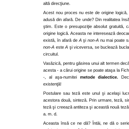
altă direcţiune.
Acest nou proces nu este de origine logică, c
adusă din afară. De unde? Din realitatea în
ştim. Este o presupoziţie absolut gratuită, 
origine logică. Aceasta ne interesează deoca
există, în afară de
A
şi
non-A
nu mai poate să 
non-A
este
A
şi viceversa, se buclează bucla
circuitul.
Vasăzică, pentru găsirea unui alt termen decâ
acesta - a cărui origine se poate ataşa la Fich
-, al aşa-numitei
metode dialectice.
Dec
existenţă!
Postulare sau teză este unul şi acelaşi lucr
acestora două, sinteză. Prin urmare, teză, si
teză şi creează antiteza şi această nouă teză 
a. m. d.
Aceasta însă ce ne dă? Întâi, ne dă o serie