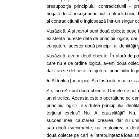
presupoziţia principiului contradicţiunii -
bogată decât însuşi principiul contradicţiunii, 
al contradicţiunii o înglobează într-un singur o
Vasăzică,
A
şi
non-A
sunt două obiecte puse î
existenţă nu este dată de principii logice, dar
cu ajutorul acestor două principii, al identităţii ş
Vasăzică, avem două obiecte. În afară de postu
care nu e de ordine logică, avem două obiect
dar cari se definesc cu ajutorul principiilor log
5.
Al treilea [principiu]. Aci însă intervine o s
A
şi
non-A
sunt două obiecte. Dar ele se pot u
un al treilea. Aceasta este o operaţiune pe care
principiu logic? În virtutea principiului identi
terţiului exclus? Nu. Al cauzalităţii? Nu. 
succesiunea, cauzarea, crearea, dar nu unir
sau două evenimente, nu contopirea a două
două obiecte pe cari le întrebuinţează idealism