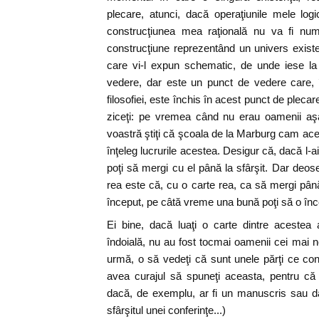
plecare, atunci, dacă operaţiunile mele log
construcţiunea mea raţională nu va fi numa
construcţiune reprezentând un univers existen
care vi-l expun schematic, de unde iese la 
vedere, dar este un punct de vedere care, î
filosofiei, este închis în acest punct de plecar
ziceţi: pe vremea când nu erau oamenii aş
voastră ştiţi că şcoala de la Marburg cam acee
înţeleg lucrurile acestea. Desigur că, dacă l-ai
poţi să mergi cu el până la sfârşit. Dar deos
rea este că, cu o carte rea, ca să mergi până 
început, pe câtă vreme una bună poţi să o înce
Ei bine, dacă luaţi o carte dintre acestea ale
îndoială, nu au fost tocmai oamenii cei mai n
urmă, o să vedeţi că sunt unele părţi ce conţ
avea curajul să spuneţi aceasta, pentru că 
dacă, de exemplu, ar fi un manuscris sau d
sfârşitul unei conferinţe...)