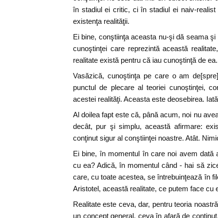
în stadiul ei critic, ci în stadiul ei naiv-reali
existenţa realităţii.
Ei bine, conştiinţa aceasta nu-şi dă seama şi 
cunoştinţei care reprezintă această realitate
realitate există pentru că iau cunoştinţă de ea.
Vasăzică, cunoştinţa pe care o am de[spre] e
punctul de plecare al teoriei cunoştinţei, co
acestei realităţi. Aceasta este deosebirea. Iată
Al doilea fapt este că, până acum, noi nu ave
decât, pur şi simplu, această afirmare: exis
conţinut sigur al conştiinţei noastre. Atât. Nim
Ei bine, în momentul în care noi avem dată 
cu ea? Adică, în momentul când - hai să zic
care, cu toate acestea, se întrebuinţează în f
Aristotel, această realitate, ce putem face cu 
Realitate este ceva, dar, pentru teoria noast
un concept general, ceva în afară de conţinut.