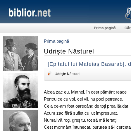
Prima pagină
Căr
Prima pagină
Udrişte Năsturel
[Epitaful lui Mateiaş Basarab], 
Udrişte Năsturel
Aicea zac eu, Mathei, în cest pământ reace
Pentru ce cu voi, cei vii, nu poci petreace.
Cela ce-am fost oarecând de toţi prea lăudat
Acum zac fără suflet cu lut împresurat.
Numai vă rog, greşitu, tot să mă iertaţi,
Cest mormânt întunecat, pururea să-l cercetaţ