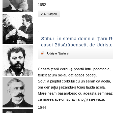
1652
20654 afişări
Stihuri în stema domniei Ţării
casei Băsărăbească, de Udrişte
Udrişte Năsturel
Ceastă ţeară corbu-ş poartă întru pecetea ei,
fericit acum se-au dat adaos peceţii.
Scut la pieptul corbului cu un semn ca acela,
om den jeţiu şezându-ş toiag laudă acela.
Mare neam băsărăbesc cu aceasta semneaz
că marea acelor isprăvi a toţ(i) să-i vază.
1644