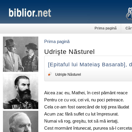
Prima pagină
Căr
Prima pagină
Udrişte Năsturel
[Epitaful lui Mateiaş Basarab], 
Udrişte Năsturel
Aicea zac eu, Mathei, în cest pământ reace
Pentru ce cu voi, cei vii, nu poci petreace.
Cela ce-am fost oarecând de toţi prea lăudat
Acum zac fără suflet cu lut împresurat.
Numai vă rog, greşitu, tot să mă iertaţi,
Cest mormânt întunecat, pururea să-l cercetaţ