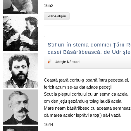
1652
20654 afişări
Stihuri în stema domniei Ţării
casei Băsărăbească, de Udrişte
Udrişte Năsturel
Ceastă ţeară corbu-ş poartă întru pecetea ei,
fericit acum se-au dat adaos peceţii.
Scut la pieptul corbului cu un semn ca acela,
om den jeţiu şezându-ş toiag laudă acela.
Mare neam băsărăbesc cu aceasta semneaz
că marea acelor isprăvi a toţ(i) să-i vază.
1644