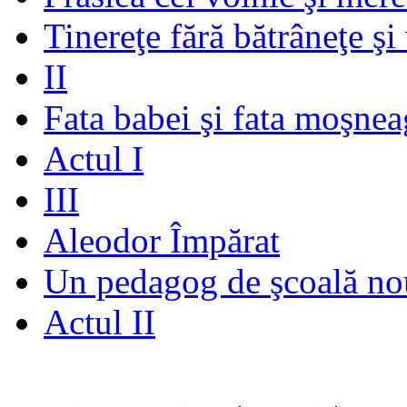
Tinereţe fără bătrâneţe şi
II
Fata babei şi fata moşnea
Actul I
III
Aleodor Împărat
Un pedagog de şcoală no
Actul II