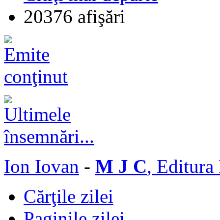
20376 afişări
Ion Iovan
-
M J C
, Editura
Cărţile zilei
Paginile zilei