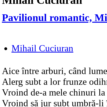
Mihail Cuciuran
Pavilionul romantic, M
Mihail Cuciuran
Aice între arburi, când lume
Alerg subt a lor frunze odih
Vroind de-a mele chinuri la 
Vroind să jur subt umbră-li 