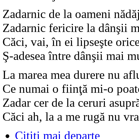
Zadarnic de la oameni nădă
Zadarnic fericire la dânşii 
Căci, vai, în ei lipseşte ori
Ş-adesea între dânşii mai mu
La marea mea durere nu aflu
Ce numai o fiinţă mi-o poat
Zadar cer de la ceruri asupr
Căci ah, la a me rugă nu vra
Citiţi mai departe