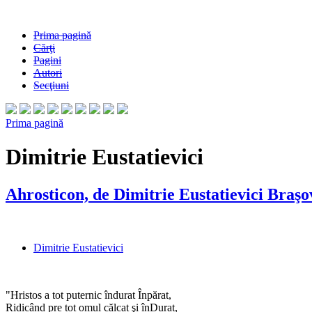
Prima pagină
Cărţi
Pagini
Autori
Secţiuni
Prima pagină
Dimitrie Eustatievici
Ahrosticon, de Dimitrie Eustatievici Braş
Dimitrie Eustatievici
"Hristos a tot puternic îndurat Înpărat,
Ridicând pre tot omul călcat şi înDurat,