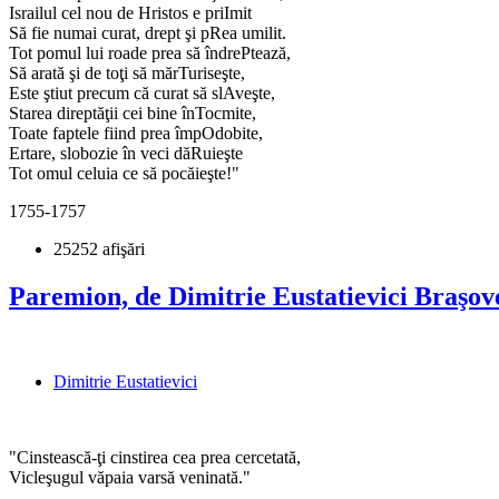
Israilul cel nou de Hristos e priImit
Să fie numai curat, drept şi pRea umilit.
Tot pomul lui roade prea să îndrePtează,
Să arată şi de toţi să mărTuriseşte,
Este ştiut precum că curat să slAveşte,
Starea direptăţii cei bine înTocmite,
Toate faptele fiind prea împOdobite,
Ertare, slobozie în veci dăRuieşte
Tot omul celuia ce să pocăieşte!"
1755-1757
25252 afişări
Paremion, de Dimitrie Eustatievici Braşov
Dimitrie Eustatievici
"Cinstească-ţi cinstirea cea prea cercetată,
Vicleşugul văpaia varsă veninată."