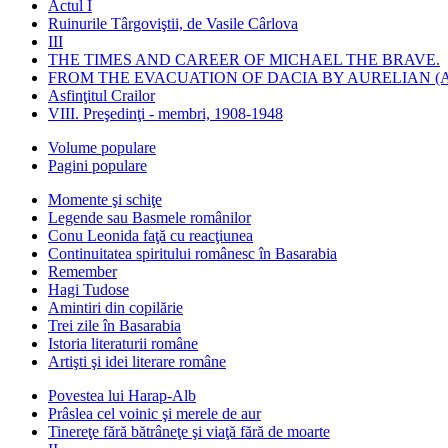
Actul I
Ruinurile Târgoviştii, de Vasile Cârlova
III
THE TIMES AND CAREER OF MICHAEL THE BRAVE.
FROM THE EVACUATION OF DACIA BY AURELIAN (A
Asfinţitul Crailor
VIII. Preşedinţi - membri, 1908-1948
Volume populare
Pagini populare
Momente şi schiţe
Legende sau Basmele românilor
Conu Leonida faţă cu reacţiunea
Continuitatea spiritului românesc în Basarabia
Remember
Hagi Tudose
Amintiri din copilărie
Trei zile în Basarabia
Istoria literaturii române
Artişti şi idei literare române
Povestea lui Harap-Alb
Prâslea cel voinic şi merele de aur
Tinereţe fără bătrâneţe şi viaţă fără de moarte