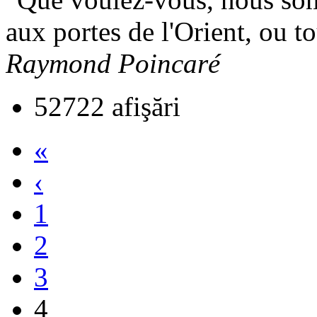
aux portes de l'Orient, ou tou
Raymond Poincaré
52722 afişări
«
‹
1
2
3
4