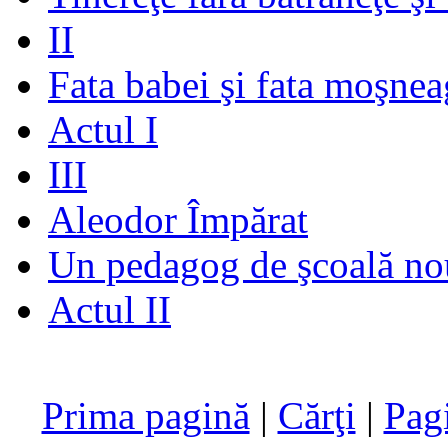
II
Fata babei şi fata moşnea
Actul I
III
Aleodor Împărat
Un pedagog de şcoală no
Actul II
Prima pagină
|
Cărţi
|
Pag