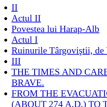
II
Actul II
Povestea lui Harap-Alb
Actul I
Ruinurile Târgoviştii, de
III
THE TIMES AND CAR
BRAVE.
FROM THE EVACUATI
(ABOUT 274 A.D.) TO