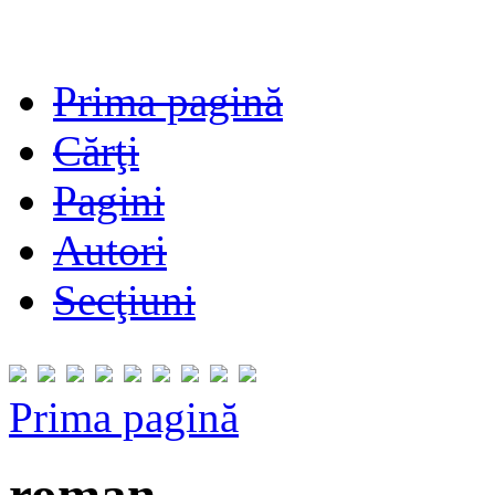
Prima pagină
Cărţi
Pagini
Autori
Secţiuni
Prima pagină