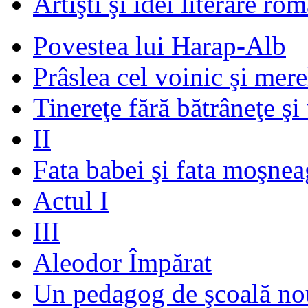
Artişti şi idei literare ro
Povestea lui Harap-Alb
Prâslea cel voinic şi mere
Tinereţe fără bătrâneţe şi
II
Fata babei şi fata moşnea
Actul I
III
Aleodor Împărat
Un pedagog de şcoală no