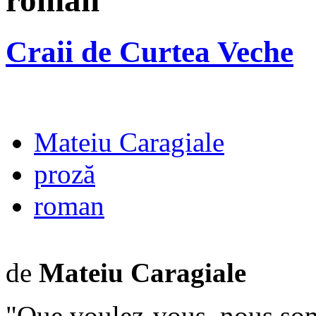
roman
Craii de Curtea Veche
Mateiu Caragiale
proză
roman
de
Mateiu Caragiale
"Que voulez-vous, nous so