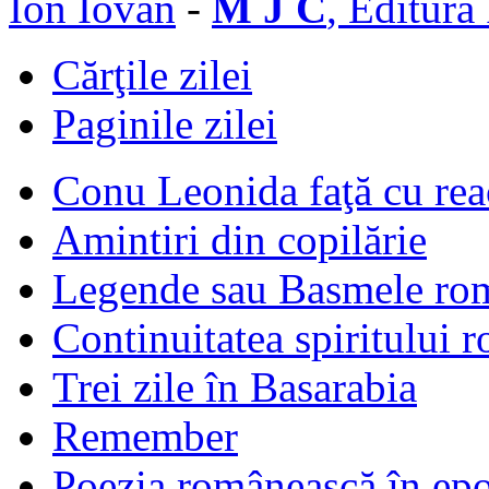
Ion Iovan
-
M J C
, Editura
Cărţile zilei
Paginile zilei
Conu Leonida faţă cu rea
Amintiri din copilărie
Legende sau Basmele ro
Continuitatea spiritului 
Trei zile în Basarabia
Remember
Poezia românească în ep