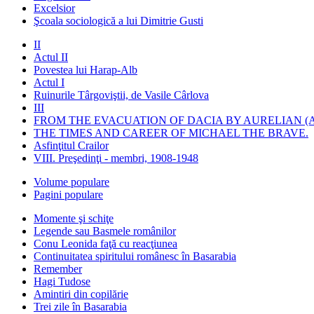
Excelsior
Şcoala sociologică a lui Dimitrie Gusti
II
Actul II
Povestea lui Harap-Alb
Actul I
Ruinurile Târgoviştii, de Vasile Cârlova
III
FROM THE EVACUATION OF DACIA BY AURELIAN (A
THE TIMES AND CAREER OF MICHAEL THE BRAVE.
Asfinţitul Crailor
VIII. Preşedinţi - membri, 1908-1948
Volume populare
Pagini populare
Momente şi schiţe
Legende sau Basmele românilor
Conu Leonida faţă cu reacţiunea
Continuitatea spiritului românesc în Basarabia
Remember
Hagi Tudose
Amintiri din copilărie
Trei zile în Basarabia