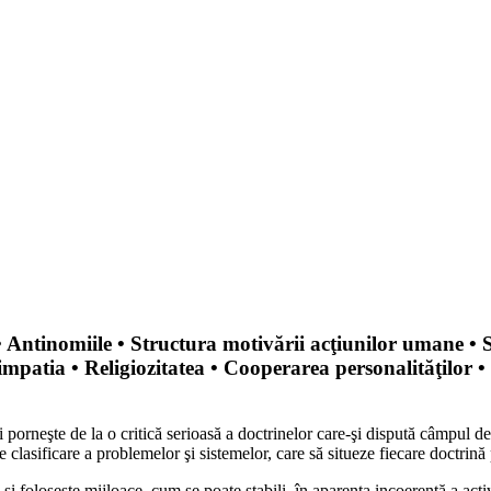
• Antinomiile • Structura motivării acţiunilor umane • S
Simpatia • Religiozitatea • Cooperarea personalităţilor •
porneşte de la o critică serioasă a doctrinelor care-şi dispută câmpul de s
e clasificare a problemelor şi sistemelor, care să situeze fiecare doctrină 
i foloseşte mijloace, cum se poate stabili, în aparenta incoerenţă a activit