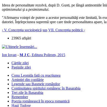
Ideea de personalitate rezolvă, după D. Gusti, pe lângă antinomiile înlăt
optimismului
şi a
pesimismului
.
"Afirmarea voinţei de putere a acestor personalităţi este limitată, în exer
datoriei. Înţelepciunea supremă spre care tinde personalitatea apare, la 
‹ V. Concepţia sociologică
sus
VII. Concepţia politică ›
23965 afişări
Ion Iovan
-
M J C
, Editura Polirom, 2015
Cărţile zilei
Paginile zilei
Conu Leonida faţă cu reacţiunea
Amintiri din copilărie
Legende sau Basmele românilor
Continuitatea spiritului românesc în Basarabia
Trei zile în Basarabia
Remember
Poezia românească în epoca romantică
Hagi Tudose