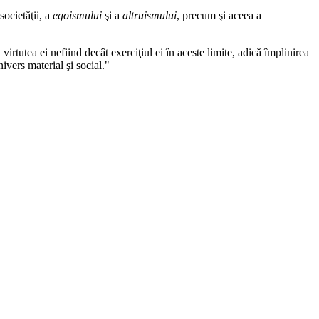
societăţii, a
egoismului
şi a
altruismului
, precum şi aceea a
 virtutea ei nefiind decât exerciţiul ei în aceste limite, adică împlinirea
ivers material şi social."