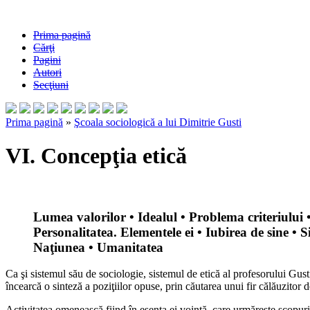
Prima pagină
Cărţi
Pagini
Autori
Secţiuni
Prima pagină
»
Şcoala sociologică a lui Dimitrie Gusti
VI. Concepţia etică
Lumea valorilor • Idealul • Problema criteriului 
Personalitatea. Elementele ei • Iubirea de sine • 
Naţiunea • Umanitatea
Ca şi sistemul său de sociologie, sistemul de etică al profesorului Gusti 
încearcă o sinteză a poziţiilor opuse, prin căutarea unui fir călăuzitor d
Activitatea omenească fiind în esenţa ei voinţă, care urmăreşte scopuri ş