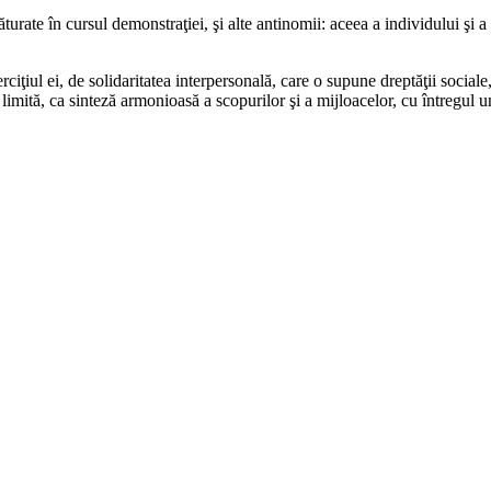
urate în cursul demonstraţiei, şi alte antinomii: aceea a individului şi a 
ciţiul ei, de solidaritatea interpersonală, care o supune dreptăţii sociale,
limită, ca sinteză armonioasă a scopurilor şi a mijloacelor, cu întregul un