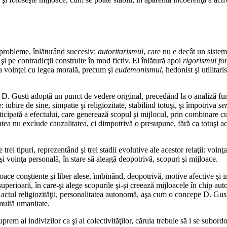
 probleme, înlăturând succesiv:
autoritarismul
, care nu e decât un siste
e şi pe contradicţii construite în mod fictiv. El înlătură apoi
rigorismul for
 a voinţei cu legea morală, precum şi
eudemonismul
, hedonist şi utilitar
i, D. Gusti adoptă un punct de vedere original, precedând la o analiză func
 iubire de sine, simpatie şi religiozitate, stabilind totuşi, şi împotriva
se
anticipată a efectului, care generează scopul şi mijlocul, prin combinare 
atea nu exclude cauzalitatea, ci dimpotrivă o presupune, fără ca totuşi a
trei tipuri, reprezentând şi trei stadii evolutive ale acestor relaţii: voin
şi voinţa personală, în stare să aleagă deopotrivă, scopuri şi mijloace.
ace conştiente şi liber alese, îmbinând, deopotrivă, motive afective şi int
 superioară, în care-şi alege scopurile şi-şi creează mijloacele în chip au
n actul religiozităţii, personalitatea autonomă, aşa cum o concepe D. Gust
 multă umanitate.
em al indivizilor ca şi al colectivităţilor, căruia trebuie să i se subordo