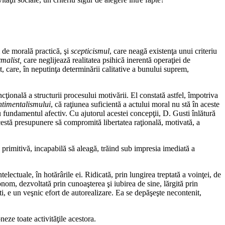
m de morală practică, şi
scepticismul
, care neagă existenţa unui criteriu
malist,
care neglijează realitatea psihică inerentă operaţiei de
ist, care, în neputinţa determinării calitative a bunului suprem,
ţională a structurii procesului motivării. El constată astfel, împotriva
ntimentalismului
, că raţiunea suficientă a actului moral nu stă în aceste
cu fundamentul afectiv. Cu ajutorul acestei concepţii, D. Gusti înlătură
cestă presupunere să compromită libertatea raţională, motivată, a
ţa primitivă, incapabilă să aleagă, trăind sub impresia imediată a
electuale, în hotărârile ei. Ridicată, prin lungirea treptată a voinţei, de
tonom, dezvoltată prin cunoaşterea şi iubirea de sine, lărgită prin
i, e un veşnic efort de autorealizare. Ea se depăşeşte necontenit,
neze toate activităţile acestora.