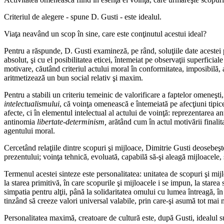
Criteriul de alegere - spune D. Gusti - este idealul.
Viaţa neavând un scop în sine, care este conţinutul acestui ideal?
Pentru a răspunde, D. Gusti examineză, pe rând, soluţiile date acestei
absolut, şi cu el posibilitatea eticei, întemeiat pe observaţii superficial
motivare, căutând criteriul actului moral în conformitatea, imposibilă,
aritmetizează un bun social relativ şi maxim.
Pentru a stabili un criteriu temeinic de valorificare a faptelor omeneşt
intelectualismului
, că voinţa omenească e întemeiată pe afecţiuni tipice:
afecte, ci în elementul intelectual al actului de voinţă: reprezentarea 
antinomia
libertate-determinism,
arătând cum în actul motivării finalit
agentului moral.
Cercetând relaţiile dintre scopuri şi mijloace, Dimitrie Gusti deosebeşte 
prezentului; voinţa tehnică, evoluată, capabilă să-şi aleagă mijloacele, 
Termenul acestei sinteze este personalitatea: unitatea de scopuri şi mijlo
la starea primitivă, în care scopurile şi mijloacele i se impun, la starea
simpatia pentru alţii, până la solidaritatea omului cu lumea întreagă, î
tinzând să creeze valori universal valabile, prin care-şi asumă tot mai
Personalitatea maximă, creatoare de cultură este, după Gusti, idealul supr