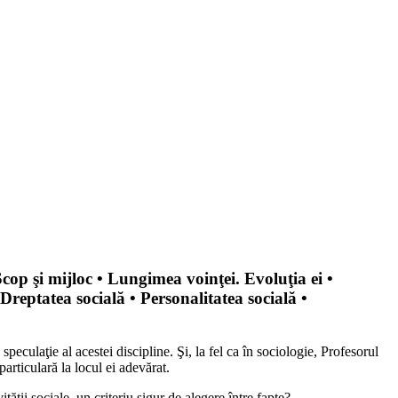
cop şi mijloc • Lungimea voinţei. Evoluţia ei •
 Dreptatea socială • Personalitatea socială •
peculaţie al acestei discipline. Şi, la fel ca în sociologie, Profesorul
particulară la locul ei adevărat.
ăţii sociale, un criteriu sigur de alegere între fapte?