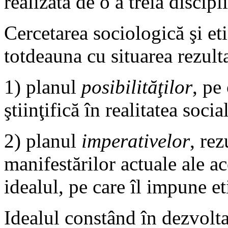
realizată de o a treia discipl
Cercetarea sociologică şi etic
totdeauna cu situarea rezulta
1) planul
posibilităţilor
, pe
ştiinţifică în realitatea socia
2) planul
imperativelor
, rez
manifestărilor actuale ale ace
idealul, pe care îl impune et
Idealul constând în dezvolt