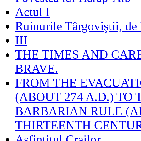
Actul I
Ruinurile Târgoviştii, de
III
THE TIMES AND CAR
BRAVE.
FROM THE EVACUATI
(ABOUT 274 A.D.) TO
BARBARIAN RULE (A
THIRTEENTH CENTUR
Asfinţitul Crailor