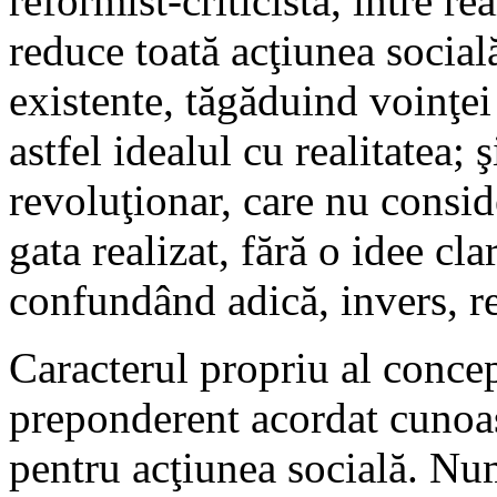
reformist-criticistă, între r
reduce toată acţiunea social
existente, tăgăduind voinţei
astfel idealul cu realitatea;
revoluţionar, care nu conside
gata realizat, fără o idee cla
confundând adică, invers, re
Caracterul propriu al concepţ
preponderent acordat cunoaşt
pentru acţiunea socială. Nu