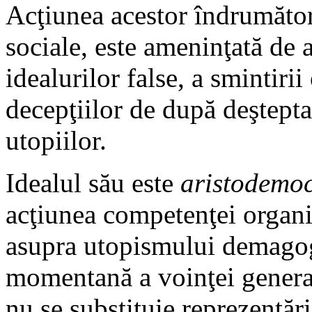
Acţiunea acestor îndrumători,
sociale, este ameninţată de 
idealurilor false, a smintirii
decepţiilor de după deşteptar
utopiilor.
Idealul său este
aristodemoc
acţiunea competenţei organiz
asupra utopismului demagogi
momentană a voinţei general
nu se substituie reprezentări