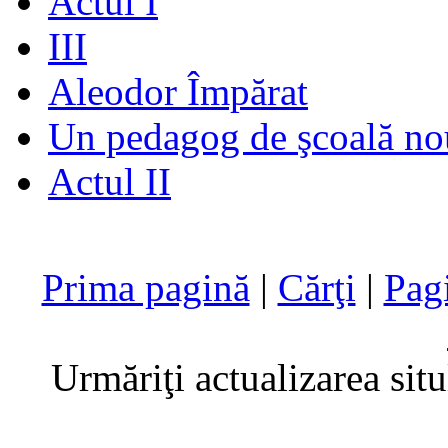
Actul I
III
Aleodor Împărat
Un pedagog de şcoală no
Actul II
Prima pagină
|
Cărţi
|
Pag
Urmăriţi actualizarea sit