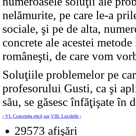
numeroasele soluţii ale pro
nelămurite, pe care le-a prile
sociale, şi pe de alta, numero
concrete ale acestei metode l
româneşti, de care vom vorb
Soluţiile problemelor pe car
profesorului Gusti, ca şi apl
său, se găsesc înfăţişate în d
‹ VI. Concepţia etică
sus
VIII. Lucrările ›
29573 afişări