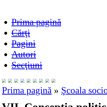
Prima pagină
Cărţi
Pagini
Autori
Secţiuni
Prima pagină
»
Şcoala socio