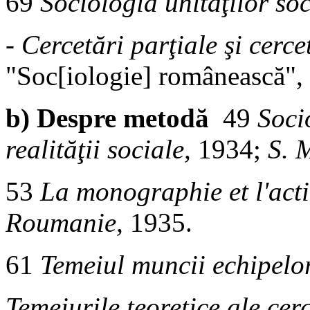
69
Sociologia unităţilor soc
-
Cercetări parţiale şi cerce
"Soc[iologie] românească", 
b) Despre metodă
49
Soci
realităţii sociale,
1934;
S. 
53
La monographie et l'ac
Roumanie,
1935.
61
Temeiul muncii echipelor
Temeiurile teoretice ale cer