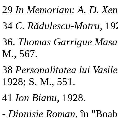
29
In Memoriam: A. D. Xen
34
C. Rădulescu-Motru,
192
36.
Thomas Garrigue Masary
M., 567.
38
Personalitatea lui Vasi
1928; S. M., 551.
41
Ion Bianu,
1928.
-
Dionisie Roman,
în "Boab