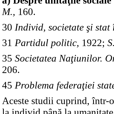
a) Despre unităţile sociale
M.,
160.
30
Individ, societate şi stat
31
Partidul politic,
1922;
S
35
Societatea Naţiunilor. Or
206.
45
Problema federaţiei sta
Aceste studii cuprind, într-
la individ până la umanitate,