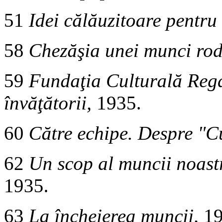
51
Idei călăuzitoare pentru
58
Chezăşia unei munci rod
59
Fundaţia Culturală Rega
învăţătorii,
1935.
60
Către echipe. Despre "Cu
62
Un scop al muncii noast
1935.
63
La încheierea muncii,
19