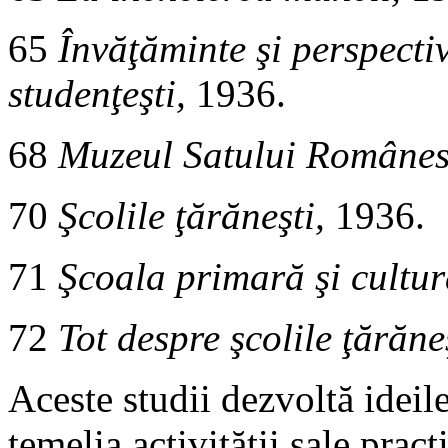
65
Învăţăminte şi perspecti
studenţeşti,
1936.
68
Muzeul Satului Române
70
Şcolile ţărăneşti,
1936.
71
Şcoala primară şi cultur
72
Tot despre şcolile ţărăneş
Aceste studii dezvoltă ideil
temelia activităţii sale prac