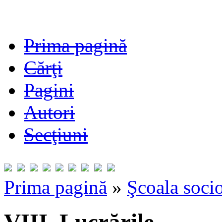
Prima pagină
Cărţi
Pagini
Autori
Secţiuni
Prima pagină
»
Şcoala socio