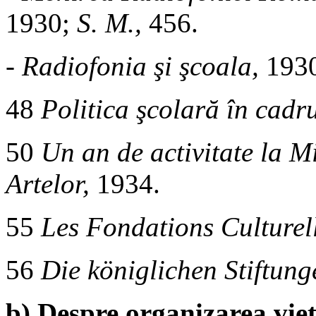
1930;
S. M.,
456.
-
Radiofonia şi şcoala,
193
48
Politica şcolară în cadru
50
Un an de activitate la Mi
Artelor,
1934.
55
Les Fondations Culturel
56
Die königlichen Stiftun
b) Despre organizarea vieţ