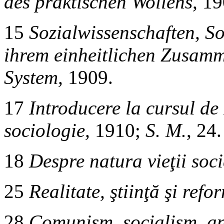
des praktischen Wollens,
19
15
Sozialwissenschaften, Soz
ihrem einheitlichen Zusam
System,
1909.
17
Introducere la cursul de I
sociologie,
1910;
S. M.
, 24.
18
Despre natura vieţii soci
25
Realitate, ştiinţă şi refo
28
Comunism, socialism, an